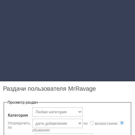
Раздачи пользователя MrRavage
Просмотр раздач
Категория
Упорядочить
по
возрастанию
по
убыванию