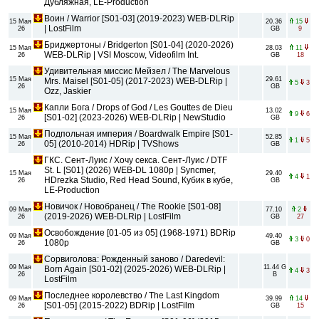
Дубляжная, LE-Production
Воин / Warrior [S01-03] (2019-2023) WEB-DLRip
15 Мая
20.36
15
| LostFilm
26
GB
9
Бриджертоны / Bridgerton [S01-04] (2020-2026)
15 Мая
28.03
11
WEB-DLRip | VSI Moscow, Videofilm Int.
26
GB
18
Удивительная миссис Мейзел / The Marvelous
15 Мая
29.61
Mrs. Maisel [S01-05] (2017-2023) WEB-DLRip |
5
3
26
GB
Ozz, Jaskier
Капли Бога / Drops of God / Les Gouttes de Dieu
15 Мая
13.02
9
6
[S01-02] (2023-2026) WEB-DLRip | NewStudio
26
GB
Подпольная империя / Boardwalk Empire [S01-
15 Мая
52.85
1
5
05] (2010-2014) HDRip | TVShows
26
GB
ГКС. Сент-Луис / Хочу секса. Сент-Луис / DTF
St. L [S01] (2026) WEB-DL 1080p | Syncmer,
15 Мая
29.40
4
1
HDrezka Studio, Red Head Sound, Кубик в кубе,
26
GB
LE-Production
Новичок / Новобранец / The Rookie [S01-08]
09 Мая
77.10
2
(2019-2026) WEB-DLRip | LostFilm
26
GB
27
Освобождение [01-05 из 05] (1968-1971) BDRip
09 Мая
49.40
3
0
1080p
26
GB
Сорвиголова: Рожденный заново / Daredevil:
09 Мая
11.44 G
Born Again [S01-02] (2025-2026) WEB-DLRip |
4
3
26
B
LostFilm
Последнее королевство / The Last Kingdom
09 Мая
39.99
14
[S01-05] (2015-2022) BDRip | LostFilm
26
GB
15