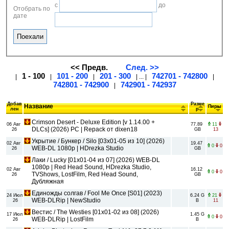
с
до
Отобрать по
дате
<< Предв.
След. >>
1 - 100
101 - 200
201 - 300
742701 - 742800
|
|
|
| ... |
|
742801 - 742900
742901 - 742937
|
Добав
Разме
Название
Пиры
лен
р
Crimson Desert - Deluxe Edition [v 1.14.00 +
06 Авг
77.89
11
DLCs] (2026) PC | Repack от dixen18
26
GB
13
Укрытие / Бункер / Silo [03x01-05 из 10] (2026)
02 Авг
19.47
0
0
WEB-DL 1080p | HDrezka Studio
26
GB
Лаки / Lucky [01x01-04 из 07] (2026) WEB-DL
1080p | Red Head Sound, HDrezka Studio,
02 Авг
16.12
0
0
TVShows, LostFilm, Red Head Sound,
26
GB
Дубляжная
Единожды солгав / Fool Me Once [S01] (2023)
24 Июл
6.24 G
21
WEB-DLRip | NewStudio
26
B
11
Вестис / The Westies [01x01-02 из 08] (2026)
17 Июл
1.45 G
0
0
WEB-DLRip | LostFilm
26
B