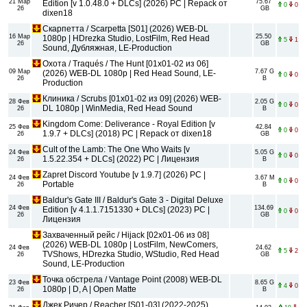
21 Мар
75.67
Edition [v 1.0.48.0 + DLCs] (2026) PC | Repack от
0
0
26
GB
dixen18
Скарпетта / Scarpetta [S01] (2026) WEB-DL
16 Мар
25.50
1080p | HDrezka Studio, LostFilm, Red Head
5
1
26
GB
Sound, Дубляжная, LE-Production
Охота / Traqués / The Hunt [01x01-02 из 06]
09 Мар
7.67 G
(2026) WEB-DL 1080p | Red Head Sound, LE-
0
0
26
B
Production
Клиника / Scrubs [01x01-02 из 09] (2026) WEB-
28 Фев
2.05 G
0
0
DL 1080p | WinMedia, Red Head Sound
26
B
Kingdom Come: Deliverance - Royal Edition [v
25 Фев
42.84
0
0
1.9.7 + DLCs] (2018) PC | Repack от dixen18
26
GB
Cult of the Lamb: The One Who Waits [v
24 Фев
5.05 G
0
0
1.5.22.354 + DLCs] (2022) PC | Лицензия
26
B
Zapret Discord Youtube [v 1.9.7] (2026) PC |
24 Фев
3.67 M
0
0
Portable
26
B
Baldur's Gate III / Baldur's Gate 3 - Digital Deluxe
24 Фев
134.69
Edition [v 4.1.1.7151330 + DLCs] (2023) PC |
0
0
26
GB
Лицензия
Захваченный рейс / Hijack [02x01-06 из 08]
(2026) WEB-DL 1080p | LostFilm, NewComers,
24 Фев
24.62
5
2
TVShows, HDrezka Studio, WStudio, Red Head
26
GB
Sound, LE-Production
Точка обстрела / Vantage Point (2008) WEB-DL
23 Фев
8.65 G
4
0
1080p | D, A | Open Matte
26
B
Джек Ричер / Reacher [S01-03] (2022-2025)