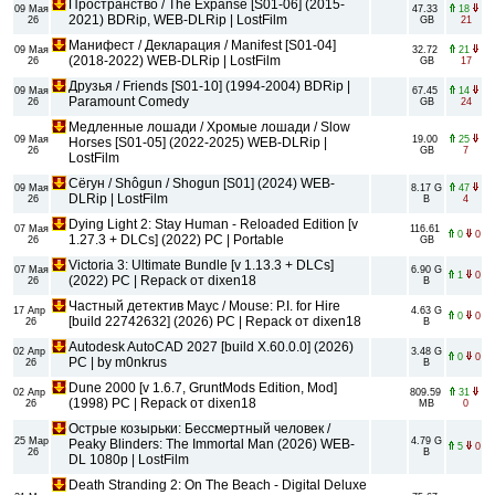
Пространство / The Expanse [S01-06] (2015-
09 Мая
47.33
18
2021) BDRip, WEB-DLRip | LostFilm
26
GB
21
Манифест / Декларация / Manifest [S01-04]
09 Мая
32.72
21
(2018-2022) WEB-DLRip | LostFilm
26
GB
17
Друзья / Friends [S01-10] (1994-2004) BDRip |
09 Мая
67.45
14
Paramount Comedy
26
GB
24
Медленные лошади / Хромые лошади / Slow
09 Мая
19.00
25
Horses [S01-05] (2022-2025) WEB-DLRip |
26
GB
7
LostFilm
Сёгун / Shôgun / Shogun [S01] (2024) WEB-
09 Мая
8.17 G
47
DLRip | LostFilm
26
B
4
Dying Light 2: Stay Human - Reloaded Edition [v
07 Мая
116.61
0
0
1.27.3 + DLCs] (2022) PC | Portable
26
GB
Victoria 3: Ultimate Bundle [v 1.13.3 + DLCs]
07 Мая
6.90 G
1
0
(2022) PC | Repack от dixen18
26
B
Частный детектив Маус / Mouse: P.I. for Hire
17 Апр
4.63 G
0
0
[build 22742632] (2026) PC | Repack от dixen18
26
B
Autodesk AutoCAD 2027 [build X.60.0.0] (2026)
02 Апр
3.48 G
0
0
PC | by m0nkrus
26
B
Dune 2000 [v 1.6.7, GruntMods Edition, Mod]
02 Апр
809.59
31
(1998) PC | Repack от dixen18
26
MB
0
Острые козырьки: Бессмертный человек /
25 Мар
4.79 G
Peaky Blinders: The Immortal Man (2026) WEB-
5
0
26
B
DL 1080p | LostFilm
Death Stranding 2: On The Beach - Digital Deluxe