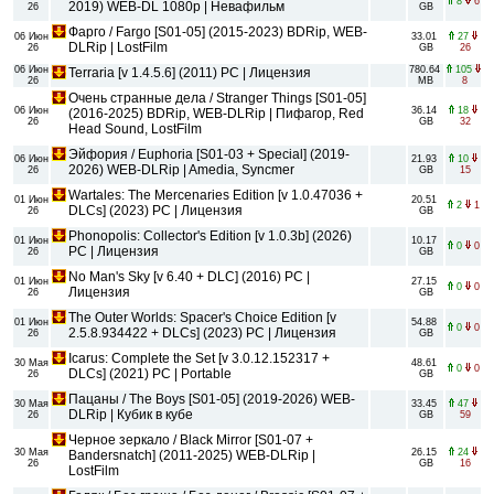
8
6
2019) WEB-DL 1080p | Невафильм
26
GB
Фарго / Fargo [S01-05] (2015-2023) BDRip, WEB-
06 Июн
33.01
27
DLRip | LostFilm
26
GB
26
06 Июн
780.64
105
Terraria [v 1.4.5.6] (2011) PC | Лицензия
26
MB
8
Очень странные дела / Stranger Things [S01-05]
06 Июн
36.14
18
(2016-2025) BDRip, WEB-DLRip | Пифагор, Red
26
GB
32
Head Sound, LostFilm
Эйфория / Euphoria [S01-03 + Special] (2019-
06 Июн
21.93
10
2026) WEB-DLRip | Amedia, Syncmer
26
GB
15
Wartales: The Mercenaries Edition [v 1.0.47036 +
01 Июн
20.51
2
1
DLCs] (2023) PC | Лицензия
26
GB
Phonopolis: Collector's Edition [v 1.0.3b] (2026)
01 Июн
10.17
0
0
PC | Лицензия
26
GB
No Man's Sky [v 6.40 + DLC] (2016) PC |
01 Июн
27.15
0
0
Лицензия
26
GB
The Outer Worlds: Spacer's Choice Edition [v
01 Июн
54.88
0
0
2.5.8.934422 + DLCs] (2023) PC | Лицензия
26
GB
Icarus: Complete the Set [v 3.0.12.152317 +
30 Мая
48.61
0
0
DLCs] (2021) PC | Portable
26
GB
Пацаны / The Boys [S01-05] (2019-2026) WEB-
30 Мая
33.45
47
DLRip | Кубик в кубе
26
GB
59
Черное зеркало / Black Mirror [S01-07 +
30 Мая
26.15
24
Bandersnatch] (2011-2025) WEB-DLRip |
26
GB
16
LostFilm