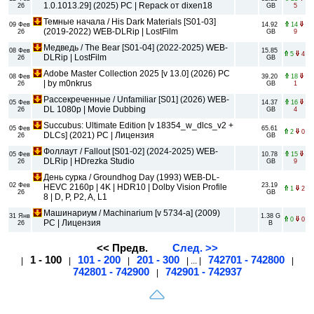
1.0.1013.29] (2025) PC | Repack от dixen18
26
GB
5
Темные начала / His Dark Materials [S01-03]
09 Фев
14.92
14
(2019-2022) WEB-DLRip | LostFilm
26
GB
9
Медведь / The Bear [S01-04] (2022-2025) WEB-
08 Фев
15.85
5
4
DLRip | LostFilm
26
GB
Adobe Master Collection 2025 [v 13.0] (2026) РС
08 Фев
39.20
18
| by m0nkrus
26
GB
1
Рассекреченные / Unfamiliar [S01] (2026) WEB-
05 Фев
14.37
16
DL 1080p | Movie Dubbing
26
GB
4
Succubus: Ultimate Edition [v 18354_w_dlcs_v2 +
05 Фев
65.61
2
0
DLCs] (2021) PC | Лицензия
26
GB
Фоллаут / Fallout [S01-02] (2024-2025) WEB-
05 Фев
10.78
15
DLRip | HDrezka Studio
26
GB
9
День сурка / Groundhog Day (1993) WEB-DL-
02 Фев
23.19
HEVC 2160p | 4K | HDR10 | Dolby Vision Profile
1
2
26
GB
8 | D, P, P2, A, L1
Машинариум / Machinarium [v 5734-a] (2009)
31 Янв
1.38 G
0
0
PC | Лицензия
26
B
<< Предв.
След. >>
1 - 100
101 - 200
201 - 300
742701 - 742800
|
|
|
| ... |
|
742801 - 742900
742901 - 742937
|