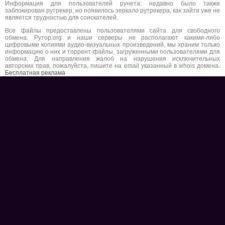
Информация для пользователей рунета: недавно было также
заблокирован рутрекер, но появилось зеркало рутрекера, как зайти уже не
является трудностью для соискателей.
Все файлы предоставлены пользователями сайта для свободного
обмена. Рутор.org и наши серверы не располагают какими-либо
цифровыми копиями аудио-визуальных произведений, мы храним только
информацию о них и торрент-файлы, загруженными пользователями для
обмена. Для направления жалоб на нарушения исключительных
авторских прав, пожалуйста, пишите на email указанный в whois домена.
Бесплатная реклама