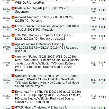
21 Фев
14.02
19
WEB-DLRip | LostFilm
26
GB
9
Postal 4: No Regerts [v 1.5.0] (2022) PC |
20 Фев
18.75
0
0
Лицензия
26
GB
Avowed: Premium Edition [v 2.0.0.0 + DLCs]
20 Фев
72.09
0
0
(2025) PC | Portable
26
GB
Forza Horizon 5: Premium Edition [v 1.688.109.0
20 Фев
176.68
16
+ DLCs] (2021) PC | Portable
26
GB
4
Total War: Rome 2 - Emperor Edition [v 2.5.6 +
20 Фев
10.65
28
DLCs] (2013) PC | Repack от dixen18
26
GB
1
Age of Empires II: Definitive Edition [v
20 Фев
29.25
101.103.38337.0 + DLCs] (2019) PC | Repack от
0
0
26
GB
dixen18
Фоллаут / Fallout [S02] (2025) WEB-DL 1080p |
Red Head Sound, HDrezka Studio, NewComers,
16 Фев
49.37
20
Jaskier, LostFilm, WStudio, TVShows, Кубик в
26
GB
7
кубе, LE-Production, Dragon Studio, Viruse
Project
Фоллаут / Fallout [S01] (2024) WEB-DL 1080p |
Jaskier, HDrezka Studio, LostFilm, NewStudio,
16 Фев
47.74
33
TVShows, Кубик в кубе, NewComers, Red Head
26
GB
4
Sound, ViruseProject
Больница Питт / The Pitt [02x01-06 из 15] (2026)
WEB-DL 1080p | Продубляж, TVShows, LostFilm,
16 Фев
23.70
0
0
HDrezka Studio, WStudio, Red Head Sound,
26
GB
заКАДРЫ, LE-Production
GTA 5 / Grand Theft Auto V Enhanced [v
12 Фев
52.23
23