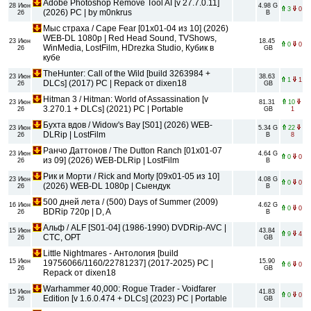
Adobe Photoshop Remove Tool AI [v 27.7.0.11]
28 Июн
4.98 G
3
0
(2026) PC | by m0nkrus
26
B
Мыс страха / Cape Fear [01x01-04 из 10] (2026)
WEB-DL 1080p | Red Head Sound, TVShows,
23 Июн
18.45
0
0
WinMedia, LostFilm, HDrezka Studio, Кубик в
26
GB
кубе
TheHunter: Call of the Wild [build 3263984 +
23 Июн
38.63
1
1
DLCs] (2017) PC | Repack от dixen18
26
GB
Hitman 3 / Hitman: World of Assassination [v
23 Июн
81.31
10
3.270.1 + DLCs] (2021) PC | Portable
26
GB
1
Бухта вдов / Widow's Bay [S01] (2026) WEB-
23 Июн
5.34 G
22
DLRip | LostFilm
26
B
8
Ранчо Даттонов / The Dutton Ranch [01x01-07
23 Июн
4.64 G
0
0
из 09] (2026) WEB-DLRip | LostFilm
26
B
Рик и Морти / Rick and Morty [09x01-05 из 10]
23 Июн
4.08 G
0
0
(2026) WEB-DL 1080p | Сыендук
26
B
500 дней лета / (500) Days of Summer (2009)
16 Июн
4.62 G
0
0
BDRip 720p | D, A
26
B
Альф / ALF [S01-04] (1986-1990) DVDRip-AVC |
15 Июн
43.84
9
4
СТС, ОРТ
26
GB
Little Nightmares - Антология [build
15 Июн
15.90
19756066/1160/22781237] (2017-2025) PC |
6
0
26
GB
Repack от dixen18
Warhammer 40,000: Rogue Trader - Voidfarer
15 Июн
41.83
0
0
Edition [v 1.6.0.474 + DLCs] (2023) PC | Portable
26
GB