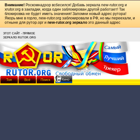
Внимание!
Роскомнадзор всбесился! Добавь зеркала
new-rutor.org
и
xrutor.org
в закладки, когда один заблокирован другой работает! Так
блокировка не будет иметь значения! Запомни новый адрес рутора!
Якорь мне в горло, new-rutor.org заблокировали в РФ, но мы переехали, и
отныне для рутор.орг и
new-rutor.org зеркало
это данный адрес
ЭТОТ САЙТ - ПРЯМОЕ
ЗЕРКАЛО RUTOR.ORG
Кино
Топ
Всё
Поиск