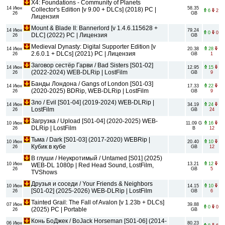
X4: Foundations - Community of Planets
14 Июн
58.35
Collector's Edition [v 9.00 + DLCs] (2018) PC |
6
2
26
GB
Лицензия
Mount & Blade II: Bannerlord [v 1.4.6.115628 +
14 Июн
79.24
0
0
DLC] (2022) PC | Лицензия
26
GB
Medieval Dynasty: Digital Supporter Edition [v
14 Июн
20.38
28
2.6.0.1 + DLCs] (2021) PC | Лицензия
26
GB
1
Заговор сестёр Гарви / Bad Sisters [S01-02]
14 Июн
12.95
15
(2022-2024) WEB-DLRip | LostFilm
26
GB
9
Банды Лондона / Gangs of London [S01-03]
14 Июн
17.33
22
(2020-2025) BDRip, WEB-DLRip | LostFilm
26
GB
9
Зло / Evil [S01-04] (2019-2024) WEB-DLRip |
14 Июн
34.19
24
LostFilm
26
GB
24
Загрузка / Upload [S01-04] (2020-2025) WEB-
10 Июн
11.09 G
16
DLRip | LostFilm
26
B
12
Тьма / Dark [S01-03] (2017-2020) WEBRip |
10 Июн
20.40
10
Кубик в кубе
26
GB
12
В глуши / Неукротимый / Untamed [S01] (2025)
10 Июн
13.21
12
WEB-DL 1080p | Red Head Sound, LostFilm,
26
GB
5
TVShows
Друзья и соседи / Your Friends & Neighbors
10 Июн
14.15
10
[S01-02] (2025-2026) WEB-DLRip | LostFilm
26
GB
6
Tainted Grail: The Fall of Avalon [v 1.23b + DLCs]
07 Июн
39.88
0
0
(2025) PC | Portable
26
GB
Конь БоДжек / BoJack Horseman [S01-06] (2014-
06 Июн
80.23