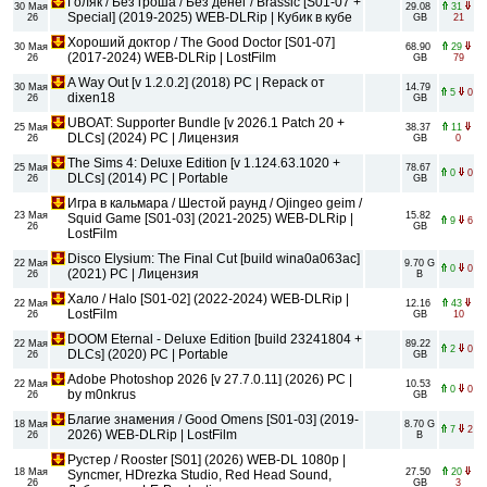
Голяк / Без гроша / Без денег / Brassic [S01-07 +
30 Мая
29.08
31
Special] (2019-2025) WEB-DLRip | Кубик в кубе
26
GB
21
Хороший доктор / The Good Doctor [S01-07]
30 Мая
68.90
29
(2017-2024) WEB-DLRip | LostFilm
26
GB
79
A Way Out [v 1.2.0.2] (2018) PC | Repack от
30 Мая
14.79
5
0
dixen18
26
GB
UBOAT: Supporter Bundle [v 2026.1 Patch 20 +
25 Мая
38.37
11
DLCs] (2024) PC | Лицензия
26
GB
0
The Sims 4: Deluxe Edition [v 1.124.63.1020 +
25 Мая
78.67
0
0
DLCs] (2014) PC | Portable
26
GB
Игра в кальмара / Шестой раунд / Ojingeo geim /
23 Мая
15.82
Squid Game [S01-03] (2021-2025) WEB-DLRip |
9
6
26
GB
LostFilm
Disco Elysium: The Final Cut [build wina0a063ac]
22 Мая
9.70 G
0
0
(2021) PC | Лицензия
26
B
Хало / Halo [S01-02] (2022-2024) WEB-DLRip |
22 Мая
12.16
43
LostFilm
26
GB
10
DOOM Eternal - Deluxe Edition [build 23241804 +
22 Мая
89.22
2
0
DLCs] (2020) PC | Portable
26
GB
Adobe Photoshop 2026 [v 27.7.0.11] (2026) PC |
22 Мая
10.53
0
0
by m0nkrus
26
GB
Благие знамения / Good Omens [S01-03] (2019-
18 Мая
8.70 G
7
2
2026) WEB-DLRip | LostFilm
26
B
Рустер / Rooster [S01] (2026) WEB-DL 1080p |
18 Мая
27.50
20
Syncmer, HDrezka Studio, Red Head Sound,
26
GB
3