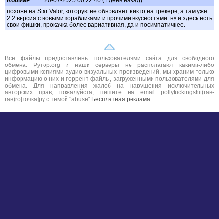
Ko6MaP
20-07-2025 00:22:46 (1 день назад)
похоже на Star Valor, которую не обновляет никто на трекере, а там уже
2.2 версия с новыми корабликами и прочими вкусностями. ну и здесь есть
свои фишки, прокачка более вариативная, да и посимпатичнее.
Все файлы предоставлены пользователями сайта для свободного
обмена. Рутор.org и наши серверы не располагают какими-либо
цифровыми копиями аудио-визуальных произведений, мы храним только
информацию о них и торрент-файлы, загруженными пользователями для
обмена. Для направления жалоб на нарушения исключительных
авторских прав, пожалуйста, пишите на email pollyfuckingshit(гав-
гав)ro[точка]ру с темой "abuse"
Бесплатная реклама