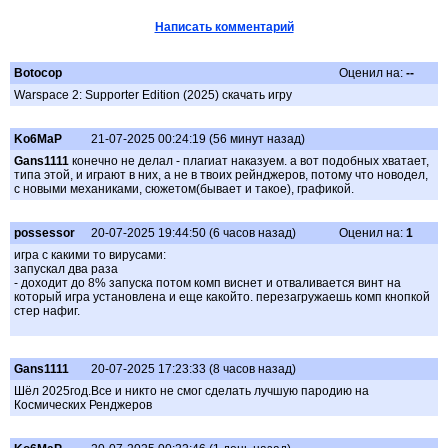
Написать комментарий
Botocop
Оценил на:
--
Warspace 2: Supporter Edition (2025) скачать игру
Ko6MaP
21-07-2025 00:24:19 (56 минут назад)
Gans1111
конечно не делал - плагиат наказуем. а вот подобных хватает,
типа этой, и играют в них, а не в твоих рейнджеров, потому что новодел,
с новыми механиками, сюжетом(бывает и такое), графикой.
possessor
20-07-2025 19:44:50 (6 часов назад)
Оценил на:
1
игра с какими то вирусами:
запускал два раза
- доходит до 8% запуска потом комп виснет и отваливается винт на
который игра установлена и еще какойто. перезагружаешь комп кнопкой
стер нафиг.
Gans1111
20-07-2025 17:23:33 (8 часов назад)
Шёл 2025год.Все и никто не смог сделать лучшую пародию на
Космических Ренджеров