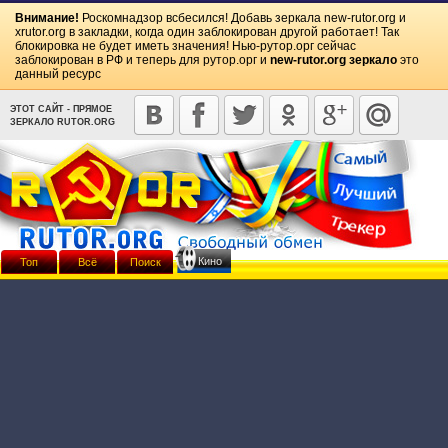
Внимание!
Роскомнадзор всбесился! Добавь зеркала
new-rutor.org
и
xrutor.org
в закладки, когда один заблокирован другой работает! Так
блокировка не будет иметь значения! Нью-рутор.орг сейчас
заблокирован в РФ и теперь для рутор.орг и
new-rutor.org зеркало
это
данный ресурс
ЭТОТ САЙТ - ПРЯМОЕ
ЗЕРКАЛО RUTOR.ORG
Кино
Топ
Всё
Поиск