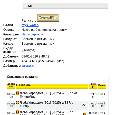
MI
Релиз от:
Залил
toys_watch
Оценка
Никто ещё не поставил оценку
Категория
Наши сериалы
Раздают
Временно нет данных
Качают
Временно нет данных
Сидер
(Никогда)
замечен
Добавлен
08-01-2026 9:48:42
Размер
434.04 MB (455124946 Bytes)
Добавить в
закладки
Связанные раздачи
Добав
Разме
Название
Пиры
лен
р
Люба Управдом [S01] (2025) WEBRip от
03 Янв
1.24 G
60
ExKinoRay
26
B
4
Люба Управдом [S01] (2025) WEBRip
03 Янв
3.00 G
93
4
1080p
26
B
13
Люба Управдом [S01] (2025) WEBRip
03 Янв
11.69 G
27
1