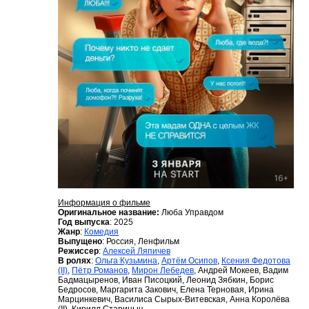
Информация о фильме
Оригинальное название:
Люба Управдом
Год выпуска
: 2025
Жанр
:
Комедия
Выпущено
: Россия, Ленфильм
Режиссер
:
Алексей Ляпичев
В ролях
:
Ольга Кузьмина
,
Артём Осипов
,
Ксения Федотова
(II)
,
Пётр Романов
,
Мирон Лебедев
, Андрей Мокеев, Вадим
Бадмацыренов, Иван Писоцкий, Леонид Зябкин, Борис
Бедросов, Маргарита Закович, Елена Терновая, Ирина
Марцинкевич, Василиса Сырых-Витевская, Анна Королёва