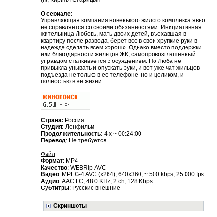
(II), Кирилл Старицын
О сериале
:
Управляющая компания новенького жилого комплекса явно
не справляется со своими обязанностями. Инициативная
жительница Любовь, мать двоих детей, въехавшая в
квартиру после развода, берет все в свои хрупкие руки в
надежде сделать всем хорошо. Однако вместо поддержки
или благодарности жильцов ЖК, самопровозглашенный
управдом сталкивается с осуждением. Но Люба не
привыкла унывать и опускать руки, и вот уже чат жильцов
подъезда не только в ее телефоне, но и целиком, и
полностью в ее жизни
Страна:
Россия
Студия:
Ленфильм
Продолжительность:
4 x ~ 00:24:00
Перевод
: Не требуется
Файл
Формат
: MP4
Качество
: WEBRip-AVC
Видео
: MPEG-4 AVC (x264), 640x360, ~ 500 kbps, 25.000 fps
Аудио
: AAC LC, 48.0 KHz, 2 ch, 128 Kbps
Субтитры
: Русские внешние
Скриншоты