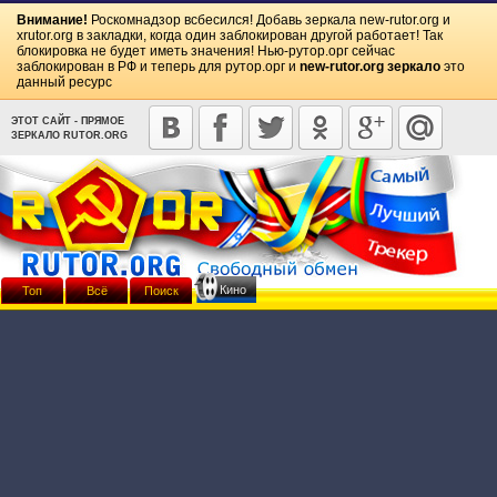
Внимание!
Роскомнадзор всбесился! Добавь зеркала
new-rutor.org
и
xrutor.org
в закладки, когда один заблокирован другой работает! Так
блокировка не будет иметь значения! Нью-рутор.орг сейчас
заблокирован в РФ и теперь для рутор.орг и
new-rutor.org зеркало
это
данный ресурс
ЭТОТ САЙТ - ПРЯМОЕ
ЗЕРКАЛО RUTOR.ORG
Кино
Топ
Всё
Поиск