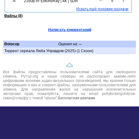
2160p от ExKinoRay | 4K | SDR
26
B
5
Искать ещё похожие раздачи
Файлы (8)
Написать комментарий
Botocop
Оценил на:
--
Торрент сериала Люба Управдом (2025) (1 Сезон)
Все файлы предоставлены пользователями сайта для свободного
обмена. Рутор.org и наши серверы не располагают какими-либо
цифровыми копиями аудио-визуальных произведений, мы храним только
информацию о них и торрент-файлы, загруженными пользователями для
обмена. Для направления жалоб на нарушения исключительных
авторских прав, пожалуйста, пишите на email pollyfuckingshit(гав-
гав)ro[точка]ру с темой "abuse"
Бесплатная реклама