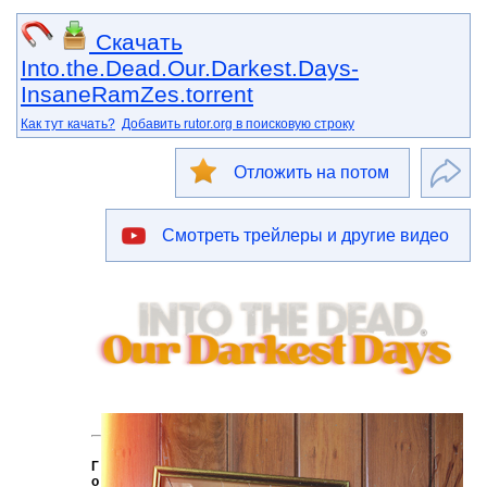
Скачать
Into.the.Dead.Our.Darkest.Days-
InsaneRamZes.torrent
Как тут качать?
Добавить rutor.org в поисковую строку
Отложить на потом
Смотреть трейлеры и другие видео
Г
о