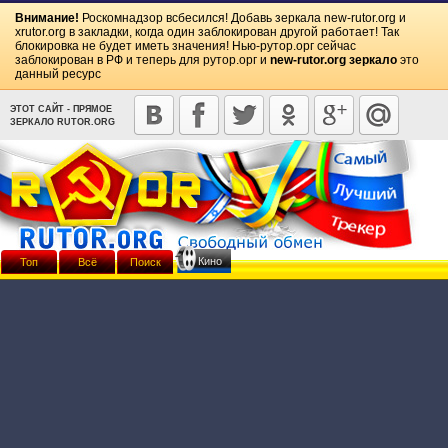
Внимание!
Роскомнадзор всбесился! Добавь зеркала
new-rutor.org
и
xrutor.org
в закладки, когда один заблокирован другой работает! Так
блокировка не будет иметь значения! Нью-рутор.орг сейчас
заблокирован в РФ и теперь для рутор.орг и
new-rutor.org зеркало
это
данный ресурс
ЭТОТ САЙТ - ПРЯМОЕ
ЗЕРКАЛО RUTOR.ORG
Кино
Топ
Всё
Поиск