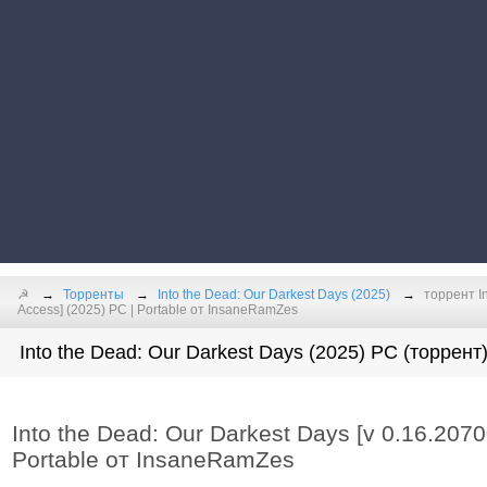
☭
Торренты
Into the Dead: Our Darkest Days (2025)
торрент In
Access] (2025) PC | Portable от InsaneRamZes
Into the Dead: Our Darkest Days (2025) PC (торрент
Into the Dead: Our Darkest Days [v 0.16.2070
Portable от InsaneRamZes