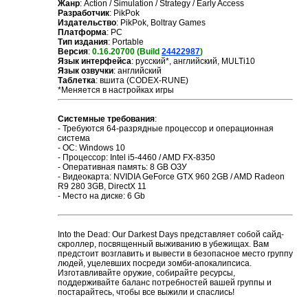
Жанр
: Action / Simulation / Strategy / Early Access
Разработчик
: PikPok
Издательство
: PikPok, Boltray Games
Платформа
: PC
Тип издания
: Portable
Версия
:
0.16.20700 (Build
24422987
)
Язык интерфейса
: русский*, английский, MULTi10
Язык озвучки
: английский
Таблетка
: вшита (CODEX-RUNE)
*Меняется в настройках игры
Системные требования
:
- Требуются 64-разрядные процессор и операционная
система
- ОС: Windows 10
- Процессор: Intel i5-4460 / AMD FX-8350
- Оперативная память: 8 GB ОЗУ
- Видеокарта: NVIDIA GeForce GTX 960 2GB / AMD Radeon
R9 280 3GB, DirectX 11
- Место на диске: 6 Gb
Into the Dead: Our Darkest Days представляет собой сайд-
скроллер, посвященный выживанию в убежищах. Вам
предстоит возглавить и вывести в безопасное место группу
людей, уцелевших посреди зомби-апокалипсиса.
Изготавливайте оружие, собирайте ресурсы,
поддерживайте баланс потребностей вашей группы и
постарайтесь, чтобы все выжили и спаслись!