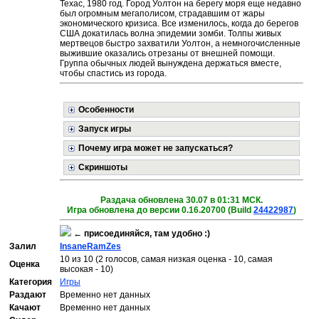
Техас, 1980 год. Город Уолтон на берегу моря еще недавно
был огромным мегаполисом, страдавшим от жары
экономического кризиса. Все изменилось, когда до берегов
США докатилась волна эпидемии зомби. Толпы живых
мертвецов быстро захватили Уолтон, а немногочисленные
выжившие оказались отрезаны от внешней помощи.
Группа обычных людей вынуждена держаться вместе,
чтобы спастись из города.
Особенности
Запуск игры
Почему игра может не запускаться?
Скриншоты
Раздача обновлена 30.07 в 01:31 МСК.
Игра обновлена до версии 0.16.20700 (Build
24422987
)
←
присоединяйся, там удобно :)
Залил
InsaneRamZes
10 из 10 (2 голосов, самая низкая оценка - 10, самая
Оценка
высокая - 10)
Категория
Игры
Раздают
Временно нет данных
Качают
Временно нет данных