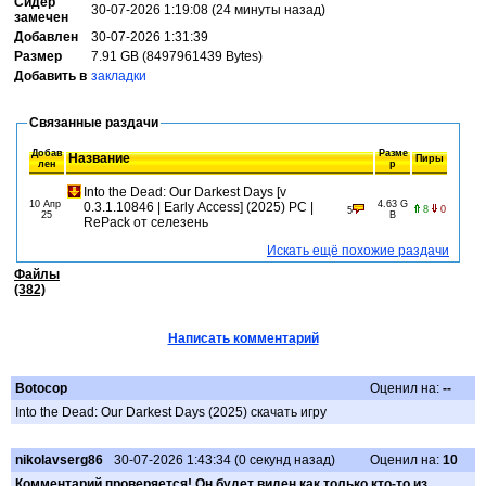
Сидер
30-07-2026 1:19:08 (24 минуты назад)
замечен
Добавлен
30-07-2026 1:31:39
Размер
7.91 GB (8497961439 Bytes)
Добавить в
закладки
Связанные раздачи
Добав
Разме
Название
Пиры
лен
р
Into the Dead: Our Darkest Days [v
10 Апр
4.63 G
0.3.1.10846 | Early Access] (2025) PC |
8
0
5
25
B
RePack от селезень
Искать ещё похожие раздачи
Файлы
(382)
Написать комментарий
Botocop
Оценил на:
--
Into the Dead: Our Darkest Days (2025) скачать игру
nikolavserg86
30-07-2026 1:43:34 (0 секунд назад)
Оценил на:
10
Комментарий проверяется! Он будет виден как только кто-то из