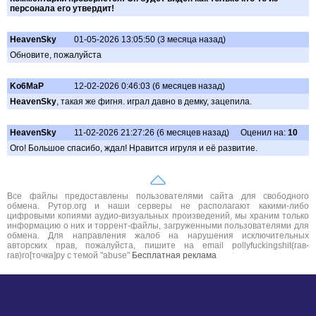
персонала его утвердит!
HeavenSky
01-05-2026 13:05:50 (3 месяца назад)
Обновите, пожалуйста
Ko6MaP
12-02-2026 0:46:03 (6 месяцев назад)
HeavenSky
, такая же фигня. играл давно в демку, зацепила.
HeavenSky
11-02-2026 21:27:26 (6 месяцев назад)
Оценил на:
10
Ого! Большое спасибо, ждал! Нравится игруля и её развитие.
Все файлы предоставлены пользователями сайта для свободного
обмена. Рутор.org и наши серверы не располагают какими-либо
цифровыми копиями аудио-визуальных произведений, мы храним только
информацию о них и торрент-файлы, загруженными пользователями для
обмена. Для направления жалоб на нарушения исключительных
авторских прав, пожалуйста, пишите на email pollyfuckingshit(гав-
гав)ro[точка]ру с темой "abuse"
Бесплатная реклама