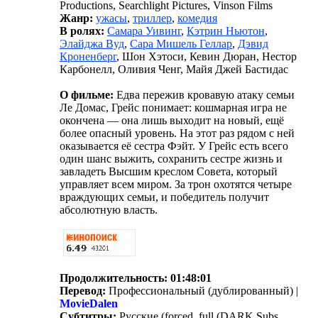
Productions, Searchlight Pictures, Vinson Films
Жанр:
ужасы
,
триллер
,
комедия
В ролях:
Самара Уивинг
,
Кэтрин Ньютон
,
Элайджа Вуд
,
Сара Мишель Геллар
,
Дэвид
Кроненберг
, Шон Хэтоси, Кевин Дюран, Нестор
Карбонелл, Оливия Ченг, Майя Джей Бастидас
О фильме:
Едва пережив кровавую атаку семьи
Ле Домас, Грейс понимает: кошмарная игра не
окончена — она лишь выходит на новый, ещё
более опасный уровень. На этот раз рядом с ней
оказывается её сестра Фэйт. У Грейс есть всего
один шанс выжить, сохранить сестре жизнь и
завладеть Высшим креслом Совета, который
управляет всем миром. За трон охотятся четыре
враждующих семьи, и победитель получит
абсолютную власть.
Продолжительность:
01:48:01
Перевод:
Профессиональный (дублированный) |
MovieDalen
Субтитры:
Русские (forced, full (DARK Subs