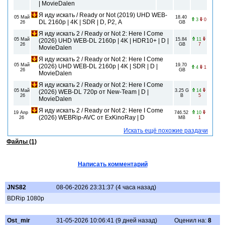
| MovieDalen
Я иду искать / Ready or Not (2019) UHD WEB-
05 Май
18.40
3
0
DL 2160p | 4K | SDR | D, P2, A
26
GB
Я иду искать 2 / Ready or Not 2: Here I Come
05 Май
15.84
11
(2026) UHD WEB-DL 2160p | 4K | HDR10+ | D |
26
GB
7
MovieDalen
Я иду искать 2 / Ready or Not 2: Here I Come
05 Май
19.70
(2026) UHD WEB-DL 2160p | 4K | SDR | D |
4
1
26
GB
MovieDalen
Я иду искать 2 / Ready or Not 2: Here I Come
05 Май
3.25 G
14
(2026) WEB-DL 720p от New-Team | D |
26
B
5
MovieDalen
Я иду искать 2 / Ready or Not 2: Here I Come
19 Апр
746.52
10
(2026) WEBRip-AVC от ExKinoRay | D
26
MB
1
Искать ещё похожие раздачи
Файлы (1)
Написать комментарий
JNS82
08-06-2026 23:31:37 (4 часа назад)
BDRip 1080p
Ost_mir
31-05-2026 10:06:41 (9 дней назад)
Оценил на:
8