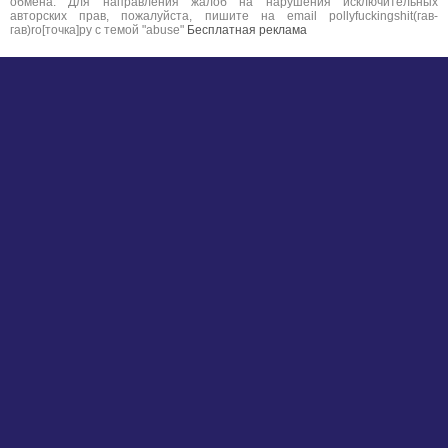
обмена. Для направления жалоб на нарушения исключительных
авторских прав, пожалуйста, пишите на email pollyfuckingshit(гав-
гав)ro[точка]ру с темой "abuse"
Бесплатная реклама