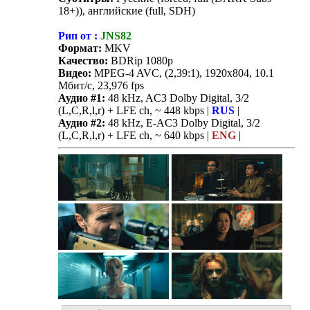
18+)), английские (full, SDH)
Рип от :
JNS82
Формат:
MKV
Качество:
BDRip 1080p
Видео:
MPEG-4 AVC, (2,39:1), 1920x804, 10.1
Мбит/с, 23,976 fps
Аудио #1:
48 kHz, AC3 Dolby Digital, 3/2
(L,C,R,l,r) + LFE ch, ~ 448 kbps |
RUS
|
Аудио #2:
48 kHz, E-AC3 Dolby Digital, 3/2
(L,C,R,l,r) + LFE ch, ~ 640 kbps |
ENG
|