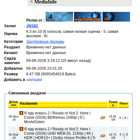
MediaInfo
Релиз от :
Залил
JNS82
6.3 из 10 (6 голосов, самая низкая оценка - 5, самая
Оценка
высокая - 8)
Категория
Зарубежные фильмы
Раздают
Временно нет данных
Качают
Временно нет данных
Сидер
09-06-2026 3:19:12 (25 минут назад)
замечен
Добавлен
08-06-2026 23:31:20
Размер
8.47 GB (9095454819 Bytes)
Добавить в
закладки
Связанные раздачи
Добав
Разме
Название
Пиры
лен
р
Я иду искать 2 / Ready or Not 2: Here I
08 Июн
26.94
Come (2026) BDRemux 1080p | D |
2
7
1
26
GB
MovieDalen
Я иду искать 2 / Ready or Not 2: Here I
Come (2026) UHD WEB-DL 2160p | 4K |
06 Май
19.70
22
1
HDR | HDR10+ | Dolby Vision Profile 8 | D
26
GB
7