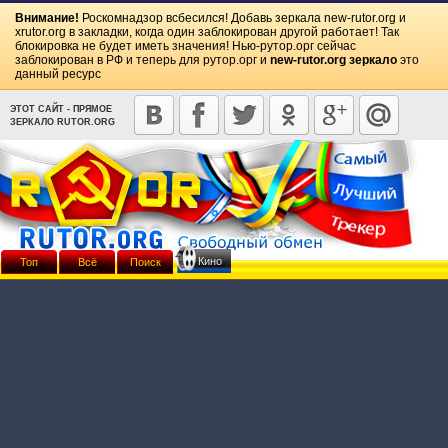
Внимание!
Роскомнадзор всбесился! Добавь зеркала
new-rutor.org
и
xrutor.org
в закладки, когда один заблокирован другой работает! Так
блокировка не будет иметь значения! Нью-рутор.орг сейчас
заблокирован в РФ и теперь для рутор.орг и
new-rutor.org зеркало
это
данный ресурс
ЭТОТ САЙТ - ПРЯМОЕ
ЗЕРКАЛО RUTOR.ORG
Кино
Топ
Всё
Поиск