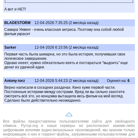
А вот и НЕТ!
BLADESTORM
12-04-2026 7:35:25 (2 месяца назад)
Самара Уивинг - очень классная актриса. Поэтому она собой любой
фильм украсит
Sarker
12-04-2026 6:15:56 (2 месяца назад)
Первая часть была шикарна, но это была история, получившая свое
логическое завершение.
Однако нееет, нужно обязательно взять и постараться "выдоить" еще
денег из удачной идеи.
Antony-torz
12-04-2026 5:44:23 (2 месяца назад)
Оценил на:
6
Верно написали в соседних раздачах. Кино хуже первой части.
Постоянные истерики между сестрами. Вряд ли вы сильно захотите
смотреть всё это, но концовка вытащила весь фильм на мой взгляд.
Сделано было действительно неожиданно.
Все файлы предоставлены пользователями сайта для свободного
обмена. Рутор.org и наши серверы не располагают какими-либо
цифровыми копиями аудио-визуальных произведений, мы храним только
информацию о них и торрент-файлы, загруженными пользователями для