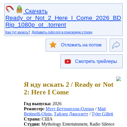
Скачать
Ready_or_Not_2_Here_I_Come_2026_BD
Rip_1080p_ot_.torrent
Как тут качать?
Добавить rutor.org в поисковую строку
Отложить на потом
Смотреть трейлеры
Я иду искать 2 / Ready or Not
2: Here I Come
Год выпуска:
2026
Режиссер:
Мэтт Беттинелли-Олпин
/
Matt
Bettinelli-Olpin
,
Тайлер Джиллетт
/
Tyler Gillett
Страна:
США
Студия:
Mythology Entertainment, Radio Silence