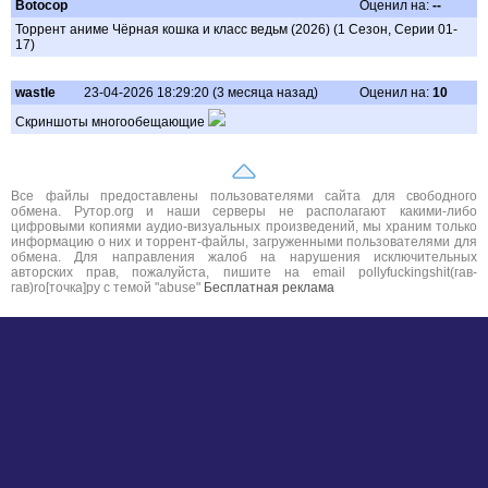
Botocop
Оценил на:
--
Торрент аниме Чёрная кошка и класс ведьм (2026) (1 Сезон, Серии 01-
17)
wastle
23-04-2026 18:29:20 (3 месяца назад)
Оценил на:
10
Скриншоты многообещающие
Все файлы предоставлены пользователями сайта для свободного
обмена. Рутор.org и наши серверы не располагают какими-либо
цифровыми копиями аудио-визуальных произведений, мы храним только
информацию о них и торрент-файлы, загруженными пользователями для
обмена. Для направления жалоб на нарушения исключительных
авторских прав, пожалуйста, пишите на email pollyfuckingshit(гав-
гав)ro[точка]ру с темой "abuse"
Бесплатная реклама