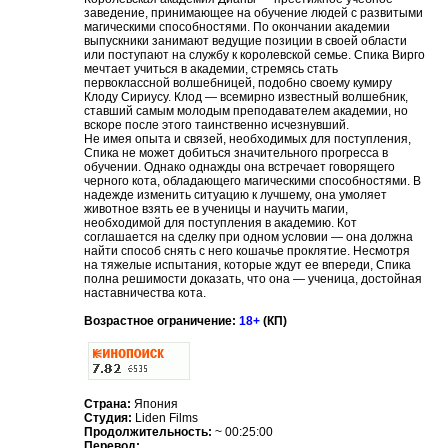
заведение, принимающее на обучение людей с развитыми
магическими способностями. По окончании академии
выпускники занимают ведущие позиции в своей области
или поступают на службу к королевской семье. Спика Вирго
мечтает учиться в академии, стремясь стать
первоклассной волшебницей, подобно своему кумиру
Клоду Сириусу. Клод — всемирно известный волшебник,
ставший самым молодым преподавателем академии, но
вскоре после этого таинственно исчезнувший.
Не имея опыта и связей, необходимых для поступления,
Спика не может добиться значительного прогресса в
обучении. Однако однажды она встречает говорящего
черного кота, обладающего магическими способностями. В
надежде изменить ситуацию к лучшему, она умоляет
животное взять ее в ученицы и научить магии,
необходимой для поступления в академию. Кот
соглашается на сделку при одном условии — она должна
найти способ снять с него кошачье проклятие. Несмотря
на тяжелые испытания, которые ждут ее впереди, Спика
полна решимости доказать, что она — ученица, достойная
наставничества кота.
Возрастное ограничение:
18+
(КП)
Страна:
Япония
Студия:
Liden Films
Продолжительность:
~ 00:25:00
Перевод: