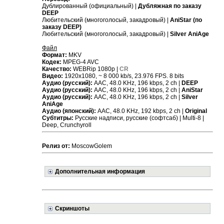
Дублированный (официальный) |
Дубляжная по заказу
DEEP
Любительский (многоголосый, закадровый) |
AniStar (по
заказу DEEP)
Любительский (многоголосый, закадровый) |
Silver AniAge
Файл
Формат:
MKV
Кодек:
MPEG-4 AVC
Качество:
WEBRip 1080p |
CR
Видео:
1920x1080, ~ 8 000 kb/s, 23.976 FPS. 8 bits
Аудио (русский):
AAC, 48.0 KHz, 196 kbps, 2 ch |
DEEP
Аудио (русский):
AAC, 48.0 KHz, 196 kbps, 2 ch |
AniStar
Аудио (русский):
AAC, 48.0 KHz, 196 kbps, 2 ch |
Silver
AniAge
Аудио (японский):
AAC, 48.0 KHz, 192 kbps, 2 ch |
Original
Субтитры:
Русские надписи, русские (софтсаб) | Multi-8 |
Deep, Crunchyroll
Релиз от:
MoscowGolem
Дополнительная информация
Скриншоты