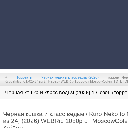
☭
Торренты
Чёрная кошка и класс ведьм (2026)
торрент Чёрн
Kyoushitsu [01x01-17 из 24] (2026) WEBRip 1080p от MoscowGolem | D, L | DEE
Чёрная кошка и класс ведьм (2026) 1 Сезон (торре
Чёрная кошка и класс ведьм / Kuro Neko to 
из 24] (2026) WEBRip 1080p от MoscowGolem |
AniAge