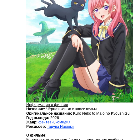
Информация о фильме
Название:
Чёрная кошка и класс ведьм
Оригинальное название:
Kuro Neko to Majo no Kyoushitsu
Год выхода:
2026
Жанр:
фэнтези
,
комедия
Режиссер:
Тацува Наоюки
О фильме:
Королевская академия Дианы — престижное учебное