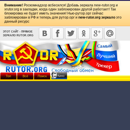
Внимание!
Роскомнадзор всбесился! Добавь зеркала
new-rutor.org
и
xrutor.org
в закладки, когда один заблокирован другой работает! Так
блокировка не будет иметь значения! Нью-рутор.орг сейчас
заблокирован в РФ и теперь для рутор.орг и
new-rutor.org зеркало
это
данный ресурс
ЭТОТ САЙТ - ПРЯМОЕ
ЗЕРКАЛО RUTOR.ORG
Кино
Топ
Всё
Поиск