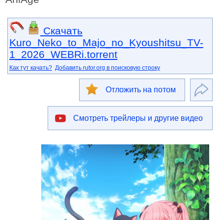
Скачать
Kuro_Neko_to_Majo_no_Kyoushitsu_TV-
1_2026_WEBRi.torrent
Как тут качать?
Добавить rutor.org в поисковую строку
Отложить на потом
Смотреть трейлеры и другие видео