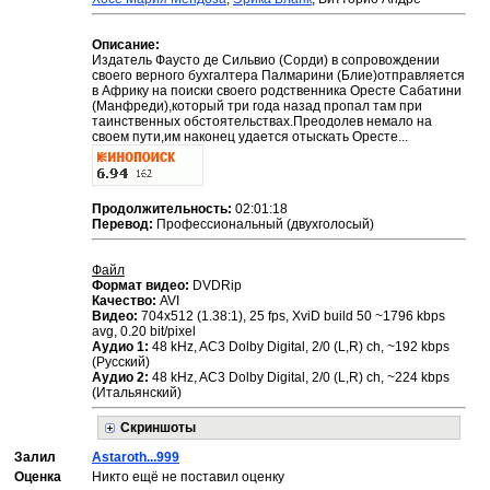
Описание:
Издатель Фаусто де Сильвио (Сорди) в сопровождении
своего верного бухгалтера Палмарини (Блие)отправляется
в Африку на поиски своего родственника Оресте Сабатини
(Манфреди),который три года назад пропал там при
таинственных обстоятельствах.Преодолев немало на
своем пути,им наконец удается отыскать Оресте...
Продолжительность:
02:01:18
Перевод:
Профессиональный (двухголосый)
Файл
Формат видео:
DVDRip
Качество:
AVI
Видео:
704x512 (1.38:1), 25 fps, XviD build 50 ~1796 kbps
avg, 0.20 bit/pixel
Аудио 1:
48 kHz, AC3 Dolby Digital, 2/0 (L,R) ch, ~192 kbps
(Русский)
Аудио 2:
48 kHz, AC3 Dolby Digital, 2/0 (L,R) ch, ~224 kbps
(Итальянский)
Скриншоты
Залил
Astaroth...999
Оценка
Никто ещё не поставил оценку