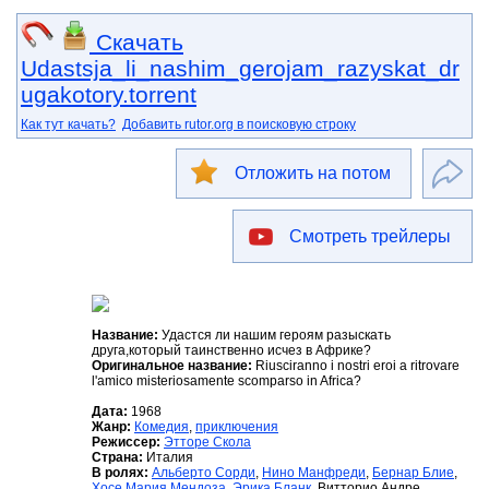
Скачать
Udastsja_li_nashim_gerojam_razyskat_dr
ugakotory.torrent
Как тут качать?
Добавить rutor.org в поисковую строку
Отложить на потом
Смотреть трейлеры
Название:
Удастся ли нашим героям разыскать
друга,который таинственно исчез в Африке?
Оригинальное название:
Riusciranno i nostri eroi a ritrovare
l'amico misteriosamente scomparso in Africa?
Дата:
1968
Жанр:
Комедия
,
приключения
Режиссер:
Этторе Скола
Страна:
Италия
В ролях:
Альберто Сорди
,
Нино Манфреди
,
Бернар Блие
,
Хосе Мария Мендоза
,
Эрика Бланк
, Витторио Андре