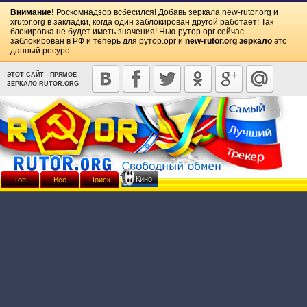
Внимание!
Роскомнадзор всбесился! Добавь зеркала
new-rutor.org
и
xrutor.org
в закладки, когда один заблокирован другой работает! Так
блокировка не будет иметь значения! Нью-рутор.орг сейчас
заблокирован в РФ и теперь для рутор.орг и
new-rutor.org зеркало
это
данный ресурс
ЭТОТ САЙТ - ПРЯМОЕ
ЗЕРКАЛО RUTOR.ORG
Кино
Топ
Всё
Поиск