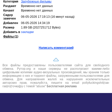
Категория
Зарубежные фильмы
Раздают
Временно нет данных
Качают
Временно нет данных
Сидер
06-05-2026 17:19:13 (16 минут назад)
замечен
Добавлен
06-05-2026 14:34:19
Размер
1.89 GB (2027251712 Bytes)
Добавить в
закладки
Файлы (1)
Написать комментарий
Все файлы предоставлены пользователями сайта для свободного
обмена. Рутор.org и наши серверы не располагают какими-либо
цифровыми копиями аудио-визуальных произведений, мы храним только
информацию о них и торрент-файлы, загруженными пользователями для
обмена. Для направления жалоб на нарушения исключительных
авторских прав, пожалуйста, пишите на email pollyfuckingshit(гав-
гав)ro[точка]ру с темой "abuse"
Бесплатная реклама