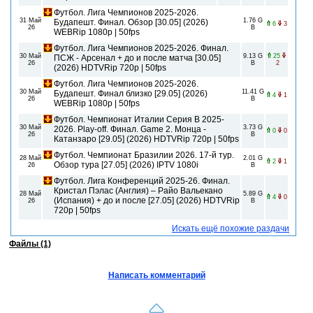
Футбол. Лига Чемпионов 2025-2026.
31 Май
1.76 G
Будапешт. Финал. Обзор [30.05] (2026)
6
3
26
B
WEBRip 1080р | 50fps
Футбол. Лига Чемпионов 2025-2026. Финал.
30 Май
9.13 G
25
ПСЖ - Арсенал + до и после матча [30.05]
26
B
2
(2026) HDTVRip 720р | 50fps
Футбол. Лига Чемпионов 2025-2026.
30 Май
11.41 G
Будапешт. Финал близко [29.05] (2026)
4
1
26
B
WEBRip 1080р | 50fps
Футбол. Чемпионат Италии Серия В 2025-
30 Май
3.73 G
2026. Play-off. Финал. Game 2. Монца -
0
0
26
B
Катанзаро [29.05] (2026) HDTVRip 720р | 50fps
Футбол. Чемпионат Бразилии 2026. 17-й тур.
28 Май
2.01 G
2
1
Обзор тура [27.05] (2026) IPTV 1080i
26
B
Футбол. Лига Конференций 2025-26. Финал.
Кристал Пэлас (Англия) – Райо Вальекано
28 Май
5.89 G
4
0
(Испания) + до и после [27.05] (2026) HDTVRip
26
B
720р | 50fps
Искать ещё похожие раздачи
Файлы (1)
Написать комментарий