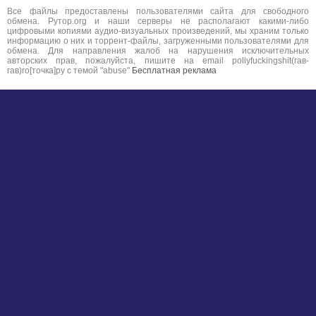
Все файлы предоставлены пользователями сайта для свободного
обмена. Рутор.org и наши серверы не располагают какими-либо
цифровыми копиями аудио-визуальных произведений, мы храним только
информацию о них и торрент-файлы, загруженными пользователями для
обмена. Для направления жалоб на нарушения исключительных
авторских прав, пожалуйста, пишите на email pollyfuckingshit(гав-
гав)ro[точка]ру с темой "abuse"
Бесплатная реклама