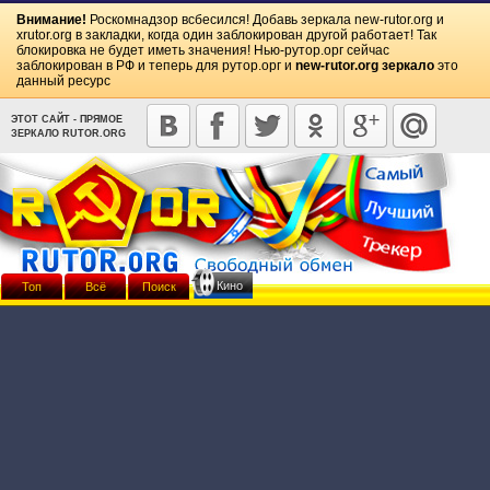
Внимание!
Роскомнадзор всбесился! Добавь зеркала
new-rutor.org
и
xrutor.org
в закладки, когда один заблокирован другой работает! Так
блокировка не будет иметь значения! Нью-рутор.орг сейчас
заблокирован в РФ и теперь для рутор.орг и
new-rutor.org зеркало
это
данный ресурс
ЭТОТ САЙТ - ПРЯМОЕ
ЗЕРКАЛО RUTOR.ORG
Кино
Топ
Всё
Поиск