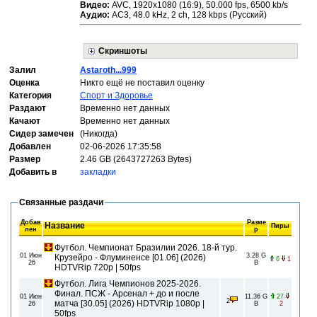
Видео:
AVC, 1920x1080 (16:9), 50.000 fps, 6500 kb/s
Аудио:
АС3, 48.0 kHz, 2 ch, 128 kbps (Русский)
Скриншоты
Залил
Astaroth...999
Оценка
Никто ещё не поставил оценку
Категория
Спорт и Здоровье
Раздают
Временно нет данных
Качают
Временно нет данных
Сидер замечен
(Никогда)
Добавлен
02-06-2026 17:35:58
Размер
2.46 GB (2643727263 Bytes)
Добавить в
закладки
Связанные раздачи
Добав
Разме
Название
Пиры
лен
р
Футбол. Чемпионат Бразилии 2026. 18-й тур.
01 Июн
3.28 G
Крузейро - Флуминенсе [01.06] (2026)
6
1
26
B
HDTVRip 720р | 50fps
Футбол. Лига Чемпионов 2025-2026.
Финал. ПСЖ - Арсенал + до и после
01 Июн
11.36 G
27
2
матча [30.05] (2026) HDTVRip 1080р |
26
B
2
50fps