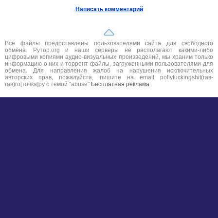
Написать комментарий
Все файлы предоставлены пользователями сайта для свободного
обмена. Рутор.org и наши серверы не располагают какими-либо
цифровыми копиями аудио-визуальных произведений, мы храним только
информацию о них и торрент-файлы, загруженными пользователями для
обмена. Для направления жалоб на нарушения исключительных
авторских прав, пожалуйста, пишите на email pollyfuckingshit(гав-
гав)ro[точка]ру с темой "abuse"
Бесплатная реклама