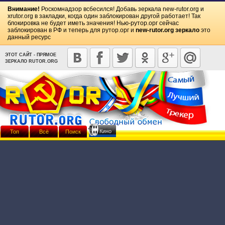
Внимание!
Роскомнадзор всбесился! Добавь зеркала
new-rutor.org
и
xrutor.org
в закладки, когда один заблокирован другой работает! Так
блокировка не будет иметь значения! Нью-рутор.орг сейчас
заблокирован в РФ и теперь для рутор.орг и
new-rutor.org зеркало
это
данный ресурс
ЭТОТ САЙТ - ПРЯМОЕ
ЗЕРКАЛО RUTOR.ORG
Кино
Топ
Всё
Поиск