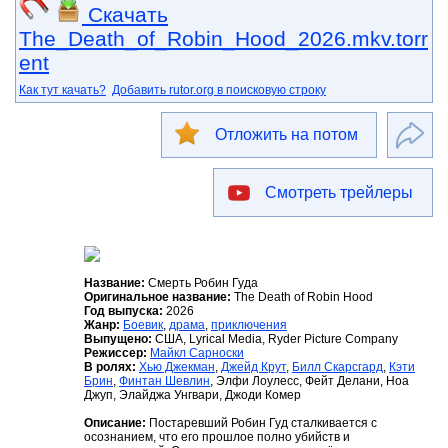
Скачать
The_Death_of_Robin_Hood_2026.mkv.torr
ent
Как тут качать?
Добавить rutor.org в поисковую строку
Отложить на потом
Смотреть трейлеры
Название:
Смерть Робин Гуда
Оригинальное название:
The Death of Robin Hood
Год выпуска:
2026
Жанр:
Боевик
,
драма
,
приключения
Выпущено:
США, Lyrical Media, Ryder Picture Company
Режиссер:
Майкл Сарноски
В ролях:
Хью Джекман
,
Джейд Крут
,
Билл Скарсгард
,
Кэти
Брин
,
Финтан Шевлин
, Элфи Лоулесс, Фейт Делани, Ноа
Джуп, Элайджа Унгвари, Джоди Комер
Описание:
Постаревший Робин Гуд сталкивается с
осознанием, что его прошлое полно убийств и