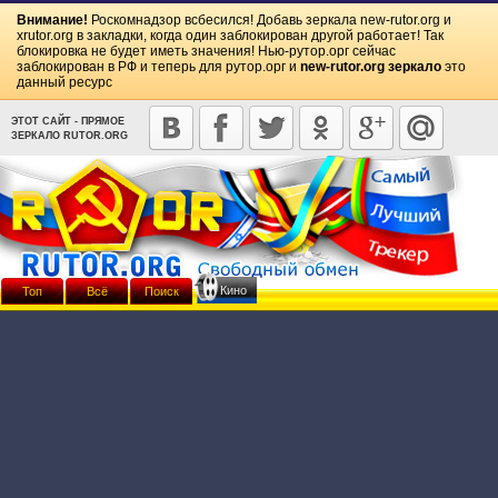
Внимание!
Роскомнадзор всбесился! Добавь зеркала
new-rutor.org
и
xrutor.org
в закладки, когда один заблокирован другой работает! Так
блокировка не будет иметь значения! Нью-рутор.орг сейчас
заблокирован в РФ и теперь для рутор.орг и
new-rutor.org зеркало
это
данный ресурс
ЭТОТ САЙТ - ПРЯМОЕ
ЗЕРКАЛО RUTOR.ORG
Кино
Топ
Всё
Поиск