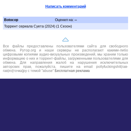
Написать комментарий
Botocop
Оценил на:
--
Торрент сериала Суета (2024) (1 Сезон)
Все файлы предоставлены пользователями сайта для свободного
обмена. Рутор.org и наши серверы не располагают какими-либо
цифровыми копиями аудио-визуальных произведений, мы храним только
информацию о них и торрент-файлы, загруженными пользователями для
обмена. Для направления жалоб на нарушения исключительных
авторских прав, пожалуйста, пишите на email pollyfuckingshit(гав-
гав)ro[точка]ру с темой "abuse"
Бесплатная реклама