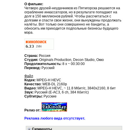
О фильме:
Четверо друзей-неудачников из Пятигорска решаются на
ограбление инкассаторов, но в результате попадают на
долг в 150 миллионов рублей. Чтобы рассчитаться с
долгами и спасти свои жизни, они вынуждены продолжать
налёты. Вот только они совершенно не бандиты, а
обносить им приходится подпольные бизнесы будущего
мэра.
Страна:
Россия
Студия:
Originals Production, Decon Studio, Окко
Продолжительность:
8 x ~ 00:30:00
Перевод:
Русский
Файл
Кодек:
MPEG-H HEVC
Качество:
WEB-DL 2160p
Видео:
MPEG-H HEVC, ~ 11.8 Мбит/с, 3840x2160, 8 бит
Звук:
Русский (E-AC3, 6 ch, 384 Кбит/с)
Субтитры:
Русские
Релиз от:
Реклама любого вида отсутствует.
Скриншоты