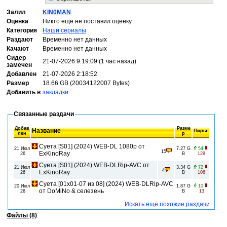
Залил
KIN0MAN
Оценка
Никто ещё не поставил оценку
Категория
Наши сериалы
Раздают
Временно нет данных
Качают
Временно нет данных
Сидер
21-07-2026 9:19:09 (1 час назад)
замечен
Добавлен
21-07-2026 2:18:52
Размер
18.66 GB (20034122007 Bytes)
Добавить в
закладки
Связанные раздачи
Добав
Разме
Название
Пиры
лен
р
Суета [S01] (2024) WEB-DL 1080p от
21 Июл
7.27 G
54
15
ExKinoRay
26
B
129
Суета [S01] (2024) WEB-DLRip-AVC от
21 Июл
3.34 G
72
4
ExKinoRay
26
B
106
Суета [01x01-07 из 08] (2024) WEB-DLRip-AVC
20 Июл
1.87 G
10
от DoMiNo & селезень
26
B
13
Искать ещё похожие раздачи
Файлы (8)