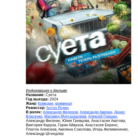
Информация о фильме
Название:
Суета
Год выхода:
2024
Жанр:
Комедия
,
криминал
Режиссер:
Антон Родин
В ролях:
Александр Федоров
,
Александр Аверин
,
Денис
Власенко
,
Магомед Муртазаалиев
,
Алексей Гришин
,
Александр Фисенко, Юлия Гревцова, Анастасия Акатова,
Виктория Каруна, Гарик Айвазов, Анастасия Беренс,
Платон Алексеев, Акилина Соколова, Игорь Филимоненко,
Александр Штендлер