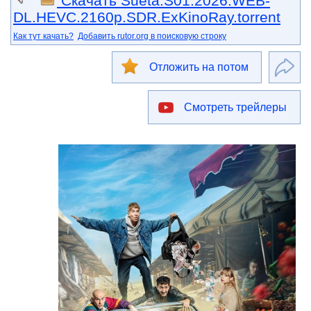
Скачать Sueta.S01.2026.WEB-
DL.HEVC.2160p.SDR.ExKinoRay.torrent
Как тут качать?
Добавить rutor.org в поисковую строку
Отложить на потом
Смотреть трейлеры