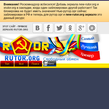
Внимание!
Роскомнадзор всбесился! Добавь зеркала
new-rutor.org
и
xrutor.org
в закладки, когда один заблокирован другой работает! Так
блокировка не будет иметь значения! Нью-рутор.орг сейчас
заблокирован в РФ и теперь для рутор.орг и
new-rutor.org зеркало
это
данный ресурс
ЭТОТ САЙТ - ПРЯМОЕ
ЗЕРКАЛО RUTOR.ORG
Кино
Топ
Всё
Поиск