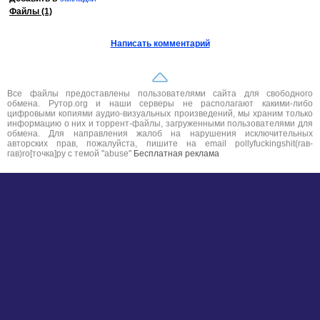
Файлы (1)
Написать комментарий
Все файлы предоставлены пользователями сайта для свободного
обмена. Рутор.org и наши серверы не располагают какими-либо
цифровыми копиями аудио-визуальных произведений, мы храним только
информацию о них и торрент-файлы, загруженными пользователями для
обмена. Для направления жалоб на нарушения исключительных
авторских прав, пожалуйста, пишите на email pollyfuckingshit(гав-
гав)ro[точка]ру с темой "abuse"
Бесплатная реклама