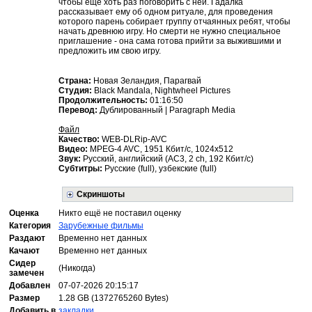
чтобы ещё хоть раз поговорить с ней. Гадалка
рассказывает ему об одном ритуале, для проведения
которого парень собирает группу отчаянных ребят, чтобы
начать древнюю игру. Но смерти не нужно специальное
приглашение - она сама готова прийти за выжившими и
предложить им свою игру.
Страна:
Новая Зеландия, Парагвай
Студия:
Black Mandala, Nightwheel Pictures
Продолжительность:
01:16:50
Перевод:
Дублированный | Paragraph Media
Файл
Качество:
WEB-DLRip-AVC
Видео:
MPEG-4 AVC, 1951 Кбит/с, 1024x512
Звук:
Русский, английский (AC3, 2 ch, 192 Кбит/с)
Субтитры:
Русские (full), узбекские (full)
Скриншоты
Оценка
Никто ещё не поставил оценку
Категория
Зарубежные фильмы
Раздают
Временно нет данных
Качают
Временно нет данных
Сидер
(Никогда)
замечен
Добавлен
07-07-2026 20:15:17
Размер
1.28 GB (1372765260 Bytes)
Добавить в
закладки