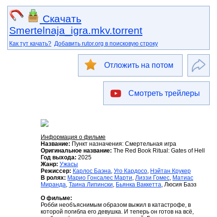
Скачать
Smertelnaja_igra.mkv.torrent
Как тут качать?
Добавить rutor.org в поисковую строку
Отложить на потом
Смотреть трейлеры
Информация о фильме
Название:
Пункт назначения: Смертельная игра
Оригинальное название:
The Red Book Ritual: Gates of Hell
Год выхода:
2025
Жанр:
Ужасы
Режиссер:
Карлос Баэна
,
Уго Кардосо
,
Нэйтан Крукер
В ролях:
Марио Гонсалес Марти
,
Лиззи Гомес
,
Матиас
Миранда
,
Таина Липински
,
Бьянка Ваккетта
, Люсия Баэз
О фильме:
Робби необъяснимым образом выжил в катастрофе, в
которой погибла его девушка. И теперь он готов на всё,