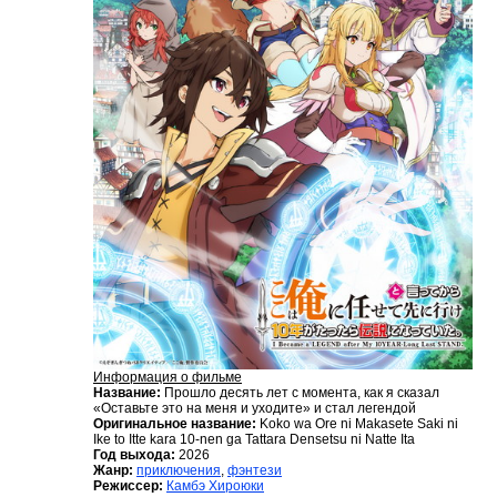
Информация о фильме
Название:
Прошло десять лет с момента, как я сказал
«Оставьте это на меня и уходите» и стал легендой
Оригинальное название:
Koko wa Ore ni Makasete Saki ni
Ike to Itte kara 10-nen ga Tattara Densetsu ni Natte Ita
Год выхода:
2026
Жанр:
приключения
,
фэнтези
Режиссер:
Камбэ Хироюки