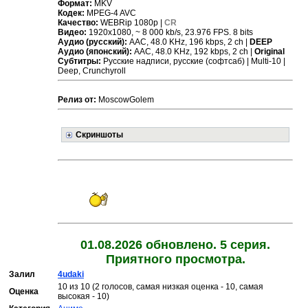
Формат:
MKV
Кодек:
MPEG-4 AVC
Качество:
WEBRip 1080p |
CR
Видео:
1920x1080, ~ 8 000 kb/s, 23.976 FPS. 8 bits
Аудио (русский):
AAC, 48.0 KHz, 196 kbps, 2 ch |
DEEP
Аудио (японский):
AAC, 48.0 KHz, 192 kbps, 2 ch |
Original
Субтитры:
Русские надписи, русские (софтсаб) | Multi-10 |
Deep, Crunchyroll
Релиз от:
MoscowGolem
Скриншоты
01.08.2026 обновлено. 5 серия.
Приятного просмотра.
Залил
4udaki
10 из 10 (2 голосов, самая низкая оценка - 10, самая
Оценка
высокая - 10)