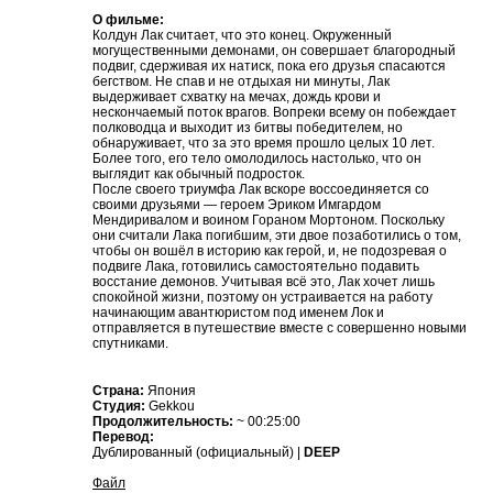
О фильме:
Колдун Лак считает, что это конец. Окруженный
могущественными демонами, он совершает благородный
подвиг, сдерживая их натиск, пока его друзья спасаются
бегством. Не спав и не отдыхая ни минуты, Лак
выдерживает схватку на мечах, дождь крови и
нескончаемый поток врагов. Вопреки всему он побеждает
полководца и выходит из битвы победителем, но
обнаруживает, что за это время прошло целых 10 лет.
Более того, его тело омолодилось настолько, что он
выглядит как обычный подросток.
После своего триумфа Лак вскоре воссоединяется со
своими друзьями — героем Эриком Имгардом
Мендиривалом и воином Гораном Мортоном. Поскольку
они считали Лака погибшим, эти двое позаботились о том,
чтобы он вошёл в историю как герой, и, не подозревая о
подвиге Лака, готовились самостоятельно подавить
восстание демонов. Учитывая всё это, Лак хочет лишь
спокойной жизни, поэтому он устраивается на работу
начинающим авантюристом под именем Лок и
отправляется в путешествие вместе с совершенно новыми
спутниками.
Страна:
Япония
Студия:
Gekkou
Продолжительность:
~ 00:25:00
Перевод:
Дублированный (официальный) |
DEEP
Файл