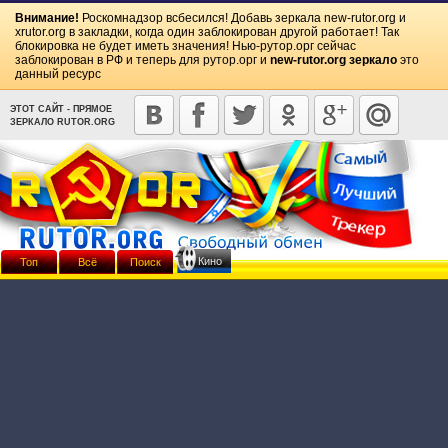
Внимание!
Роскомнадзор всбесился! Добавь зеркала
new-rutor.org
и
xrutor.org
в закладки, когда один заблокирован другой работает! Так
блокировка не будет иметь значения! Нью-рутор.орг сейчас
заблокирован в РФ и теперь для рутор.орг и
new-rutor.org зеркало
это
данный ресурс
ЭТОТ САЙТ - ПРЯМОЕ
ЗЕРКАЛО RUTOR.ORG
Кино
Топ
Всё
Поиск