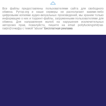
Все файлы предоставлены пользователями сайта для свободного
обмена. Рутор.org и наши серверы не располагают какими-либо
цифровыми копиями аудио-визуальных произведений, мы храним только
информацию о них и торрент-файлы, загруженными пользователями для
обмена. Для направления жалоб на нарушения исключительных
авторских прав, пожалуйста, пишите на email pollyfuckingshit(гав-
гав)ro[точка]ру с темой "abuse"
Бесплатная реклама