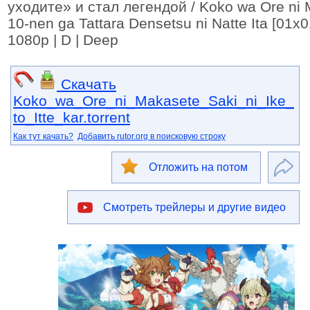
уходите» и стал легендой / Koko wa Ore ni Ma
10-nen ga Tattara Densetsu ni Natte Ita [01
1080p | D | Deep
Скачать
Koko_wa_Ore_ni_Makasete_Saki_ni_Ike_
to_Itte_kar.torrent
Как тут качать?
Добавить rutor.org в поисковую строку
Отложить на потом
Смотреть трейлеры и другие видео