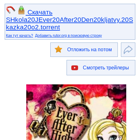
Скачать
SHkola20JEver20After20Den20kljatvy.20S
kazka20o2.torrent
Как тут качать?
Добавить rutor.org в поисковую строку
Отложить на потом
Смотреть трейлеры