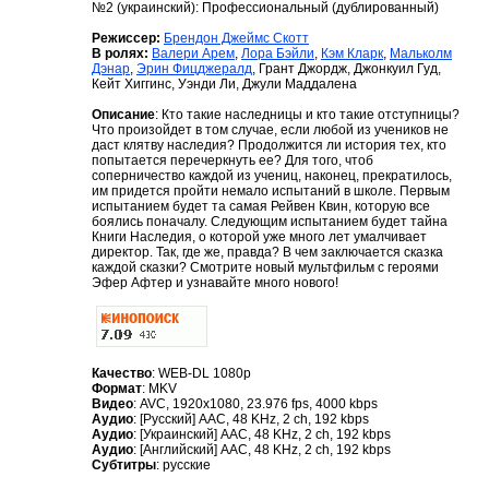
№2 (украинский): Профессиональный (дублированный)
Режиссер:
Брендон Джеймс Скотт
В ролях:
Валери Арем
,
Лора Бэйли
,
Кэм Кларк
,
Мальколм
Дэнар
,
Эрин Фицджералд
, Грант Джордж, Джонкуил Гуд,
Кейт Хиггинс, Уэнди Ли, Джули Маддалена
Описание
: Кто такие наследницы и кто такие отступницы?
Что произойдет в том случае, если любой из учеников не
даст клятву наследия? Продолжится ли история тех, кто
попытается перечеркнуть ее? Для того, чтоб
соперничество каждой из учениц, наконец, прекратилось,
им придется пройти немало испытаний в школе. Первым
испытанием будет та самая Рейвен Квин, которую все
боялись поначалу. Следующим испытанием будет тайна
Книги Наследия, о которой уже много лет умалчивает
директор. Так, где же, правда? В чем заключается сказка
каждой сказки? Смотрите новый мультфильм с героями
Эфер Афтер и узнавайте много нового!
Качество
: WEB-DL 1080p
Формат
: MKV
Видео
: AVC, 1920x1080, 23.976 fps, 4000 kbps
Аудио
: [Русский] AAC, 48 KHz, 2 ch, 192 kbps
Аудио
: [Украинский] AAC, 48 KHz, 2 ch, 192 kbps
Аудио
: [Английский] AAC, 48 KHz, 2 ch, 192 kbps
Субтитры
: русские