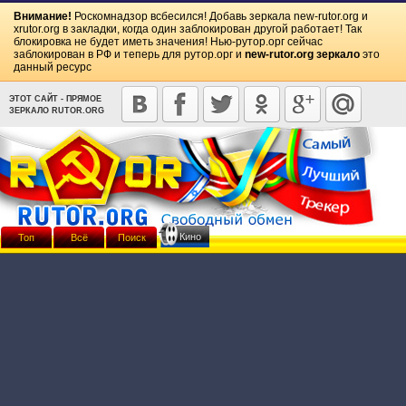
Внимание!
Роскомнадзор всбесился! Добавь зеркала
new-rutor.org
и
xrutor.org
в закладки, когда один заблокирован другой работает! Так
блокировка не будет иметь значения! Нью-рутор.орг сейчас
заблокирован в РФ и теперь для рутор.орг и
new-rutor.org зеркало
это
данный ресурс
ЭТОТ САЙТ - ПРЯМОЕ
ЗЕРКАЛО RUTOR.ORG
Кино
Топ
Всё
Поиск