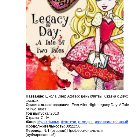
Название:
Школа Эвер Афтер: День клятвы. Сказка о двух
сказках
Оригинальное название:
Ever After High-Legacy Day: A Tale
of Two Tales
Год выпуска
: 2013
Страна
: США
Жанр
:
Мультфильм
,
фэнтези
,
комедия
,
короткометражный
Продолжительность:
00:22:50
Перевод
: №1 (русский) Профессиональный
(дублированный)