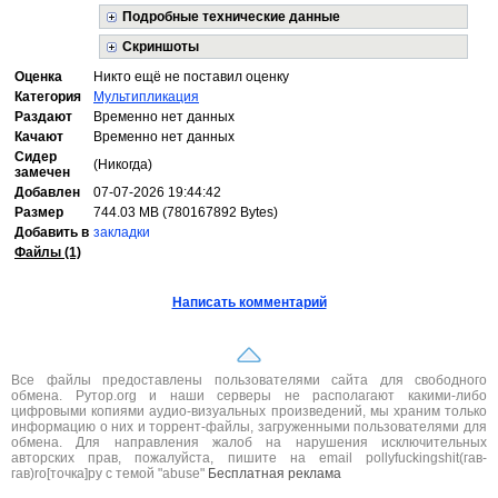
Подробные технические данные
Скриншоты
Оценка
Никто ещё не поставил оценку
Категория
Мультипликация
Раздают
Временно нет данных
Качают
Временно нет данных
Сидер
(Никогда)
замечен
Добавлен
07-07-2026 19:44:42
Размер
744.03 MB (780167892 Bytes)
Добавить в
закладки
Файлы (1)
Написать комментарий
Все файлы предоставлены пользователями сайта для свободного
обмена. Рутор.org и наши серверы не располагают какими-либо
цифровыми копиями аудио-визуальных произведений, мы храним только
информацию о них и торрент-файлы, загруженными пользователями для
обмена. Для направления жалоб на нарушения исключительных
авторских прав, пожалуйста, пишите на email pollyfuckingshit(гав-
гав)ro[точка]ру с темой "abuse"
Бесплатная реклама