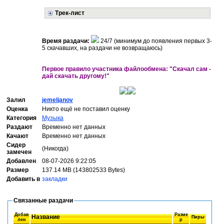
Трек-лист
Время раздачи:
24/7 (минимум до появления первых 3-
5 скачавших, на раздачи не возвращаюсь)
Первое правило участника файлообмена: "Скачал сам -
дай скачать другому!"
Залил
jemeljanov
Оценка
Никто ещё не поставил оценку
Категория
Музыка
Раздают
Временно нет данных
Качают
Временно нет данных
Сидер
(Никогда)
замечен
Добавлен
08-07-2026 9:22:05
Размер
137.14 MB (143802533 Bytes)
Добавить в
закладки
Связанные раздачи
Добав
Разме
Название
Пиры
лен
р