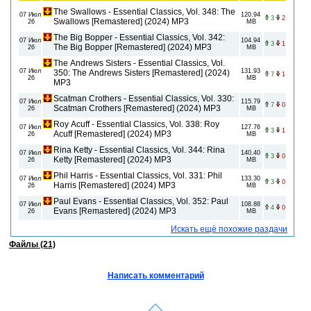
The Swallows - Essential Classics, Vol. 348: The
07 Июл
120.94
3
2
Swallows [Remastered] (2024) MP3
26
MB
The Big Bopper - Essential Classics, Vol. 342:
07 Июл
104.94
3
1
The Big Bopper [Remastered] (2024) MP3
26
MB
The Andrews Sisters - Essential Classics, Vol.
07 Июл
131.93
350: The Andrews Sisters [Remastered] (2024)
7
1
26
MB
MP3
Scatman Crothers - Essential Classics, Vol. 330:
07 Июл
115.79
7
0
Scatman Crothers [Remastered] (2024) MP3
26
MB
Roy Acuff - Essential Classics, Vol. 338: Roy
07 Июл
127.76
3
1
Acuff [Remastered] (2024) MP3
26
MB
Rina Ketty - Essential Classics, Vol. 344: Rina
07 Июл
140.40
3
0
Ketty [Remastered] (2024) MP3
26
MB
Phil Harris - Essential Classics, Vol. 331: Phil
07 Июл
133.30
3
0
Harris [Remastered] (2024) MP3
26
MB
Paul Evans - Essential Classics, Vol. 352: Paul
07 Июл
108.88
4
0
Evans [Remastered] (2024) MP3
26
MB
Искать ещё похожие раздачи
Файлы (21)
Написать комментарий