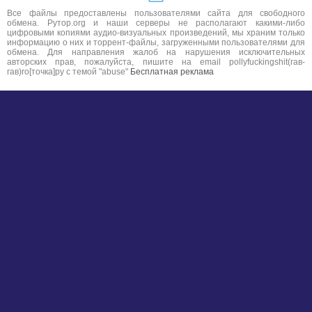
Все файлы предоставлены пользователями сайта для свободного
обмена. Рутор.org и наши серверы не располагают какими-либо
цифровыми копиями аудио-визуальных произведений, мы храним только
информацию о них и торрент-файлы, загруженными пользователями для
обмена. Для направления жалоб на нарушения исключительных
авторских прав, пожалуйста, пишите на email pollyfuckingshit(гав-
гав)ro[точка]ру с темой "abuse"
Бесплатная реклама