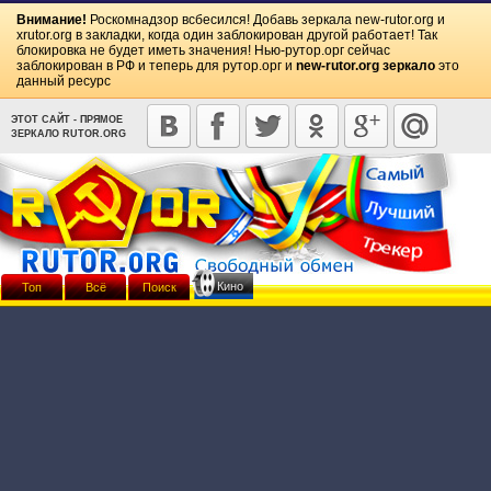
Внимание!
Роскомнадзор всбесился! Добавь зеркала
new-rutor.org
и
xrutor.org
в закладки, когда один заблокирован другой работает! Так
блокировка не будет иметь значения! Нью-рутор.орг сейчас
заблокирован в РФ и теперь для рутор.орг и
new-rutor.org зеркало
это
данный ресурс
ЭТОТ САЙТ - ПРЯМОЕ
ЗЕРКАЛО RUTOR.ORG
Кино
Топ
Всё
Поиск