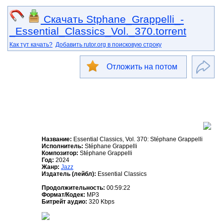
Скачать Stphane_Grappelli_-
_Essential_Classics_Vol._370.torrent
Как тут качать?
Добавить rutor.org в поисковую строку
Отложить на потом
Название:
Essential Classics, Vol. 370: Stéphane Grappelli
Исполнитель:
Stéphane Grappelli
Композитор:
Stéphane Grappelli
Год:
2024
Жанр:
Jazz
Издатель (лейбл):
Essential Classics
Продолжительность:
00:59:22
Формат/Кодек:
MP3
Битрейт аудио:
320 Kbps