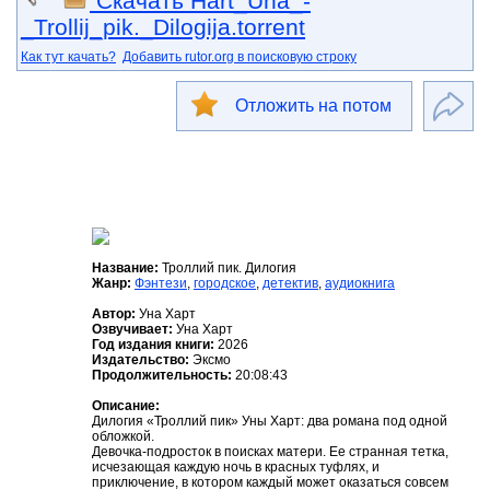
Скачать Hart_Una_-
_Trollij_pik._Dilogija.torrent
Как тут качать?
Добавить rutor.org в поисковую строку
Отложить на потом
Название:
Троллий пик. Дилогия
Жанр:
Фэнтези
,
городское
,
детектив
,
аудиокнига
Автор:
Уна Харт
Озвучивает:
Уна Харт
Год издания книги:
2026
Издательство:
Эксмо
Продолжительность:
20:08:43
Описание:
Дилогия «Троллий пик» Уны Харт: два романа под одной
обложкой.
Девочка-подросток в поисках матери. Ее странная тетка,
исчезающая каждую ночь в красных туфлях, и
приключение, в котором каждый может оказаться совсем