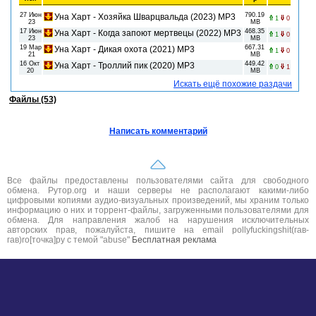
27 Июн
790.19
Уна Харт - Хозяйка Шварцвальда (2023) MP3
1
0
23
MB
17 Июн
468.35
Уна Харт - Когда запоют мертвецы (2022) MP3
1
0
23
MB
19 Мар
667.31
Уна Харт - Дикая охота (2021) MP3
1
0
21
MB
16 Окт
449.42
Уна Харт - Троллий пик (2020) MP3
0
1
20
MB
Искать ещё похожие раздачи
Файлы (53)
Написать комментарий
Все файлы предоставлены пользователями сайта для свободного
обмена. Рутор.org и наши серверы не располагают какими-либо
цифровыми копиями аудио-визуальных произведений, мы храним только
информацию о них и торрент-файлы, загруженными пользователями для
обмена. Для направления жалоб на нарушения исключительных
авторских прав, пожалуйста, пишите на email pollyfuckingshit(гав-
гав)ro[точка]ру с темой "abuse"
Бесплатная реклама