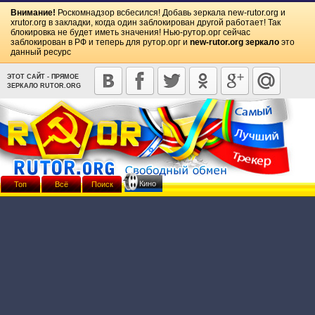
Внимание!
Роскомнадзор всбесился! Добавь зеркала
new-rutor.org
и
xrutor.org
в закладки, когда один заблокирован другой работает! Так
блокировка не будет иметь значения! Нью-рутор.орг сейчас
заблокирован в РФ и теперь для рутор.орг и
new-rutor.org зеркало
это
данный ресурс
ЭТОТ САЙТ - ПРЯМОЕ
ЗЕРКАЛО RUTOR.ORG
Кино
Топ
Всё
Поиск