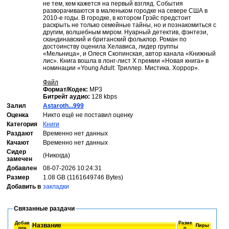
не тем, кем кажется на первый взгляд. События
разворачиваются в маленьком городке на севере США в
2010-е годы. В городке, в котором Грэйс предстоит
раскрыть не только семейные тайны, но и познакомиться с
другим, волшебным миром. Нуарный детектив, фэнтези,
скандинавский и британский фольклор. Роман по
достоинству оценила Хелависа, лидер группы
«Мельница», и Олеся Скопинская, автор канала «Книжный
лис». Книга вошла в лонг-лист Х премии «Новая книга» в
номинации «Young Adult: Триллер. Мистика. Хоррор».
Файл
Формат/Кодек:
MP3
Битрейт аудио:
128 kbps
Залил
Astaroth...999
Оценка
Никто ещё не поставил оценку
Категория
Книги
Раздают
Временно нет данных
Качают
Временно нет данных
Сидер
(Никогда)
замечен
Добавлен
08-07-2026 10:24:31
Размер
1.08 GB (1161649746 Bytes)
Добавить в
закладки
Связанные раздачи
Добав
Разме
Название
Пиры
лен
р