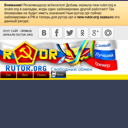
Внимание!
Роскомнадзор всбесился! Добавь зеркала
new-rutor.org
и
xrutor.org
в закладки, когда один заблокирован другой работает! Так
блокировка не будет иметь значения! Нью-рутор.орг сейчас
заблокирован в РФ и теперь для рутор.орг и
new-rutor.org зеркало
это
данный ресурс
ЭТОТ САЙТ - ПРЯМОЕ
ЗЕРКАЛО RUTOR.ORG
Кино
Топ
Всё
Поиск