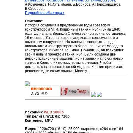
Б.Невзоров
,
Ю.Каюров
,
Н.Пеньков
,
В.Панина
,
В.Гусев
,
А.Крыченков, Н.Ихтымбаев, Б.Борисов, А.Пороховщиков,
В.Суворов...
Подробнее об актерах
Описание
:
История создания в предвоенные годы советским
конструктором М. И. Кошкиным танка «Т-34». Зима 1940
года. До начала Великой Отечественной войны оставалось
16 месяцев. Страна остро нуждалась в современном и
надежном вооружении. На одном из военных заводов
начальником конструкторского бюро назначают молодого
конструктора Михаила Кошкина. Приняв КБ, он всех увлек
своим новым проектом танка Т-34. Были созданы две
демонстрационные машины, но из заявки на показ новых
танков в Кремле их почему-то вычеркивают. Чтобы
доказать совершенство своей модели, Кошкин принимает
решение идти своим ходом в Москву...
Исходник
:
WEB 1080p
Тип релиза
:
WEBRip 720p
Контейнер
: MKV
Видео
: 1120x720 (16:10), 25,000 кадров/сек, x264 core 164