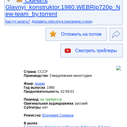
Скачать
Glavnyj_konstruktor.1980.WEBRip720p_N
ew-team_by.torrent
Как тут качать?
Добавить rutor.org в поисковую строку
Отложить на потом
Смотреть трейлеры
Страна
: СССР
Производство
: Свердловская киностудия
Жанр
:
драма
Год выпуска
: 1980
Продолжительность
: 02:09:01
Перевод
:
не требуется
Оригинальная аудиодорожка
: русский
Cубтитры
: нет
Режиссер
:
Владимир Семаков
В ролях
: