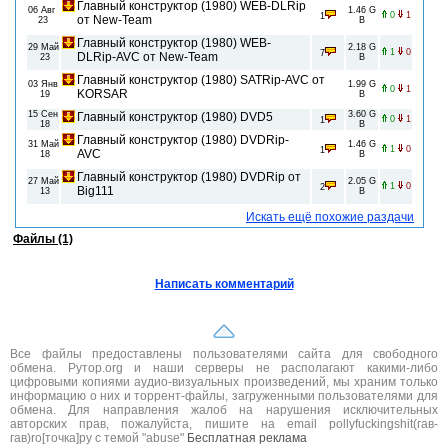
Главный конструктор (1980) WEB-DLRip
06 Авг
1.46 G
0
1
1
от New-Team
23
B
Главный конструктор (1980) WEB-
29 Май
2.18 G
1
0
7
DLRip-AVC от New-Team
23
B
Главный конструктор (1980) SATRip-AVC от
03 Янв
1.99 G
0
1
KORSAR
19
B
15 Сен
3.60 G
Главный конструктор (1980) DVD5
0
1
1
18
B
Главный конструктор (1980) DVDRip-
31 Май
1.46 G
1
0
1
AVC
18
B
Главный конструктор (1980) DVDRip от
27 Май
2.05 G
1
0
2
Big111
13
B
Искать ещё похожие раздачи
Файлы (1)
Написать комментарий
Все файлы предоставлены пользователями сайта для свободного
обмена. Рутор.org и наши серверы не располагают какими-либо
цифровыми копиями аудио-визуальных произведений, мы храним только
информацию о них и торрент-файлы, загруженными пользователями для
обмена. Для направления жалоб на нарушения исключительных
авторских прав, пожалуйста, пишите на email pollyfuckingshit(гав-
гав)ro[точка]ру с темой "abuse"
Бесплатная реклама