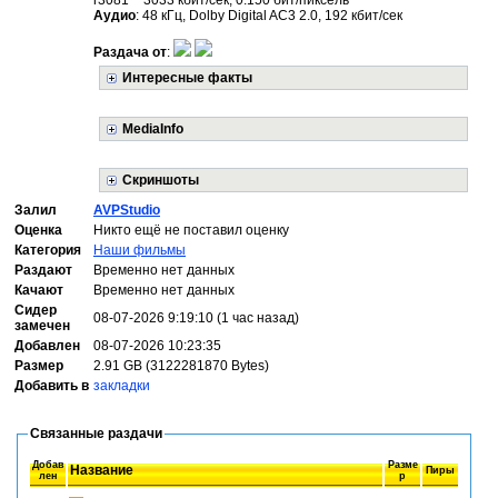
r3081 ~ 3033 кбит/сек, 0.150 бит/пиксель
Аудио
: 48 кГц, Dolby Digital AC3 2.0, 192 кбит/сек
Раздача от
:
Интересные факты
MediaInfo
Скриншоты
Залил
AVPStudio
Оценка
Никто ещё не поставил оценку
Категория
Наши фильмы
Раздают
Временно нет данных
Качают
Временно нет данных
Сидер
08-07-2026 9:19:10 (1 час назад)
замечен
Добавлен
08-07-2026 10:23:35
Размер
2.91 GB (3122281870 Bytes)
Добавить в
закладки
Связанные раздачи
Добав
Разме
Название
Пиры
лен
р