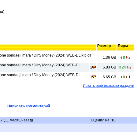
ад)
Размер
Пиры
one sondaeji mara / Dirty Money (2024) WEB-DLRip от
1.36 GB
8
2
one sondaeji mara / Dirty Money (2024) WEB-DL
2
6.83 GB
24
2
one sondaeji mara / Dirty Money (2024) WEB-DL
1
6.65 GB
0
1
Искать ещё похожие раздачи
Написать комментарий
57 (11 месяц назад)
Оценил на:
10