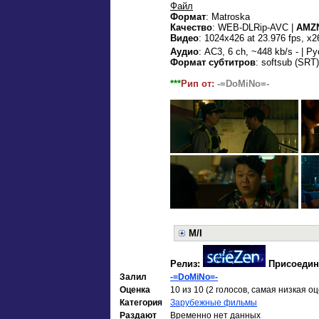
Файл
Формат
: Matroska
Качество
: WEB-DLRip-AVC |
AMZ
Видео
: 1024x426 at 23.976 fps, x
Аудио
: AC3, 6 ch, ~448 kb/s - | Р
Формат субтитров
: softsub (SRT)
***
Рип от:
-=DoMiNo=-
M/I
Релиз:
Присоедин
Залил
-=DoMiNo=-
Оценка
10 из 10 (2 голосов, самая низкая оц
Категория
Зарубежные фильмы
Раздают
Временно нет данных