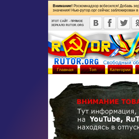
Внимание!
Роскомнадзор всбесился! Добавь зе
значения! Нью-рутор.орг сейчас заблокирован в
ЭТОТ САЙТ - ПРЯМОЕ
ЗЕРКАЛО RUTOR.ORG
Главная
Топ
Категории