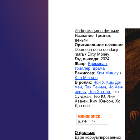
Информация о фильме
Название
: Грязные
деньги
Оригинальное название
:
Deoreoun done sondaeji
mara / Dirty Money
Год выхода
: 2024
Жанр
:
Криминал
,
триллер
,
драма
Режиссер
:
Ким Мин-су
/
Kim Min-soo
В ролях
:
Чон У
,
Ким Дэ-
мён
,
Пак Пён-ын
,
Чо Хён-
чхоль
,
Чон Хэ-гюн
, Пэк
Су-джан, Тео Ю, Лим
Хва-ён, Ким Юн-сон, Хо
Дон-вон
О фильме
:
Двое коррумпированных