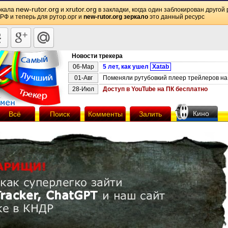
new-rutor.org
xrutor.org
ркала
и
в закладки, когда один заблокирован другой 
 РФ и теперь для рутор.орг и
new-rutor.org зеркало
это данный ресурс
Новости трекера
06-Мар
5 лет, как ушел
Xatab
01-Авг
Поменяли рутубовкий плеер трейлеров на 
28-Июл
Доступ в YouTube на ПК бесплатно
Кино
Всё
Поиск
Комменты
Залить