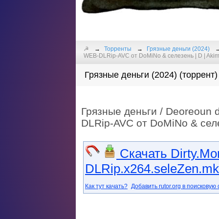
☭
Торренты
Грязные деньги (2024)
WEB-DLRip-AVC от DoMiNo & селезень | D | Akim
Грязные деньги (2024) (торрент)
Грязные деньги / Deoreoun d
DLRip-AVC от DoMiNo & селез
Скачать Dirty.M
DLRip.x264.seleZen.mkv
Как тут качать?
Добавить rutor.org в поисковую 