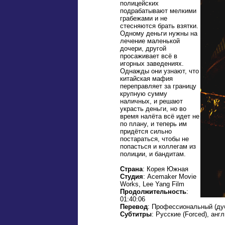
полицейских
подрабатывают мелкими
грабежами и не
стесняются брать взятки.
Одному деньги нужны на
лечение маленькой
дочери, другой
просаживает всё в
игорных заведениях.
Однажды они узнают, что
китайская мафия
переправляет за границу
крупную сумму
наличных, и решают
украсть деньги, но во
время налёта всё идет не
по плану, и теперь им
придётся сильно
постараться, чтобы не
попасться и коллегам из
полиции, и бандитам.
Страна
: Корея Южная
Студия
: Acemaker Movie
Works, Lee Yang Film
Продолжительность
:
01:40:06
Перевод
: Профессиональный (ду
Субтитры
: Русские (Forced), анг