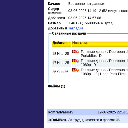
Качают
Временно нет данных
Сидер
03-06-2026 14:19:12 (52 минуты наз
замечен
Добавлен
03-06-2026 14:57:06
Размер
1.46 GB (1568095074 Bytes)
Добавить в
закладки
Связанные раздачи
Добавлен
Название
Грязные деньги / Deoreoun d
18 Июл 25
Portablius | D
Грязные деньги / Deoreoun d
17 Июл 25
1080p | D
Грязные деньги / Deoreoun d
26 Янв 25
1080p | L2 | Head Pack Films
Файлы (1)
komradvasiljev
19-07-2025 22:51:
-=DoMiNo=-
За труды, качество и формат