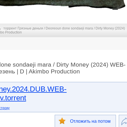
торрент Грязные деньги / Deoreoun done sondaeji mara / Dirty Money (2024)
bo Production
one sondaeji mara / Dirty Money (2024) WEB-
ень | D | Akimbo Production
oney.2024.DUB.WEB-
.torrent
строку
Отложить на потом