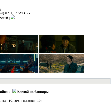
N
264@L4.1, ~1641 kb/s
усский |
яйся к:
Кликай на баннеры.
енка - 10, самая высокая - 10)