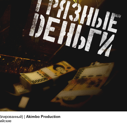
блированный) |
Akimbo Production
лийские