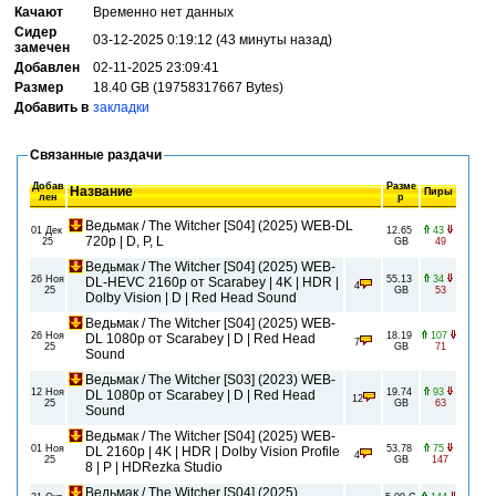
Качают
Временно нет данных
Сидер
03-12-2025 0:19:12 (43 минуты назад)
замечен
Добавлен
02-11-2025 23:09:41
Размер
18.40 GB (19758317667 Bytes)
Добавить в
закладки
Связанные раздачи
Добав
Разме
Название
Пиры
лен
р
Ведьмак / The Witcher [S04] (2025) WEB-DL
01 Дек
12.65
43
720p | D, P, L
25
GB
49
Ведьмак / The Witcher [S04] (2025) WEB-
26 Ноя
55.13
34
DL-HEVC 2160p от Scarabey | 4K | HDR |
4
25
GB
53
Dolby Vision | D | Red Head Sound
Ведьмак / The Witcher [S04] (2025) WEB-
26 Ноя
18.19
107
DL 1080p от Scarabey | D | Red Head
7
25
GB
71
Sound
Ведьмак / The Witcher [S03] (2023) WEB-
12 Ноя
19.74
93
DL 1080p от Scarabey | D | Red Head
12
25
GB
63
Sound
Ведьмак / The Witcher [S04] (2025) WEB-
01 Ноя
53.78
75
DL 2160p | 4K | HDR | Dolby Vision Profile
4
25
GB
147
8 | P | HDRezka Studio
Ведьмак / The Witcher [S04] (2025)