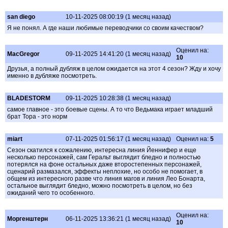
san diego
10-11-2025 08:00:19 (1 месяц назад)
Я не понял. А где наши любимые переводчики со своим качеством?
Оценил на:
MacGregor
09-11-2025 14:41:20 (1 месяц назад)
10
Друзья, а полный дубляж в целом ожидается на этот 4 сезон? Жду и хочу
именно в дубляже посмотреть.
BLADESTORM
09-11-2025 10:28:38 (1 месяц назад)
самое главное - это боевые сцены. А то что Ведьмака играет младший
брат Тора - это норм
miart
07-11-2025 01:56:17 (1 месяц назад)
Оценил на:
5
Сезон скатился к сожалению, интересна линия Йеннифер и еще
несколько персонажей, сам Геральт выглядит бледно и полностью
потерялся на фоне остальных даже второстепенных персонажей,
сценарий размазался, эффекты неплохие, но особо не помогает, в
общем из интересного разве что линия магов и линия Лео Бонарта,
остальное выглядит бледно, можно посмотреть в целом, но без
ожиданий чего то особенного.
Оценил на:
Моргенштерн
06-11-2025 13:36:21 (1 месяц назад)
10