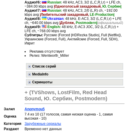
Аудио#6:
Russian
: 48 kHz, AC3, 3/2 (L,C,R,l,r) + LFE ch,
~384.00 kbps avg
|Одноголосый закадровый,
Ю. Сербин|
Аудио#7:
Russian
: 48 kHz, AC3, 2/0 (L,R) ch, ~192.00
kbps avg
|Любительский закадровый,
LE-Production|
Аудио#8:
Ukrainian
: 48 kHz, E-AC3, 3/2 (L,C,R,l,r) + LFE
ch, ~640.00 kbps avg
|Дубляж,
Postmodern|
(
официальный
)
Аудио#9:
English:
48 kHz, E-AC3 JOC, 3/2 (L,C,R,l,r) +
LFE ch, ~768.00 kbps avg
Субтитры:
Русские (Forced |HDRezka Studio|, Full |Netflix|),
Украинские (Forced, Full), Английские (Forced, Full, SDH),
Иврит
Реклама отсутствует
Релиз: Wentworth_Miller
Список серий
MediaInfo
Скриншоты
+ (TVShows, LostFilm, Red Head
Sound, Ю. Сербин, Postmodern)
Залил
Anonymou5
7.4 из 10 (17 голосов, самая низкая оценка - 1, самая
Оценка
высокая - 10)
Категория
Зарубежные сериалы
Раздают
Временно нет данных