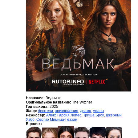
Название:
Ведьмак
Оригинальное название:
The Witcher
Год выхода:
2025
Жанр:
фэнтези
,
приключения
,
драма
,
ужасы
Режиссер:
Алекс Гарсия Лопес
,
Триша Брок
,
Джереми
Уэбб
,
Сергио Мимица-Геззан
В ролях: