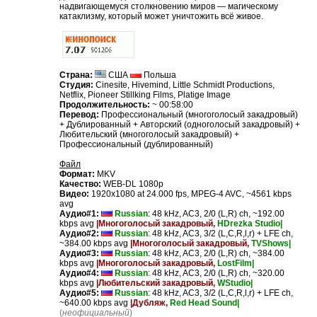
надвигающемуся столкновению миров — магическому
катаклизму, который может уничтожить всё живое.
Страна:
США
Польша
Студия:
Cinesite, Hivemind, Little Schmidt Productions,
Netflix, Pioneer Stillking Films, Platige Image
Продолжительность:
~ 00:58:00
Перевод:
Профессиональный (многоголосый закадровый)
+ Дублированный + Авторский (одноголосый закадровый) +
Любительский (многоголосый закадровый) +
Профессиональный (дублированный)
Файл
Формат:
MKV
Качество:
WEB-DL 1080p
Видео:
1920x1080 at 24.000 fps, MPEG-4 AVC, ~4561 kbps
avg
Аудио#1:
Russian
: 48 kHz, AC3, 2/0 (L,R) ch, ~192.00
kbps avg
|Многоголосый закадровый,
HDrezka Studio|
Аудио#2:
Russian
: 48 kHz, AC3, 3/2 (L,C,R,l,r) + LFE ch,
~384.00 kbps avg
|Многоголосый закадровый,
TVShows|
Аудио#3:
Russian
: 48 kHz, AC3, 2/0 (L,R) ch, ~384.00
kbps avg
|Многоголосый закадровый,
LostFilm|
Аудио#4:
Russian
: 48 kHz, AC3, 2/0 (L,R) ch, ~320.00
kbps avg
|Любительский закадровый,
WStudio|
Аудио#5:
Russian
: 48 kHz, AC3, 3/2 (L,C,R,l,r) + LFE ch,
~640.00 kbps avg
|Дубляж,
Red Head Sound|
(
неофициальный
)