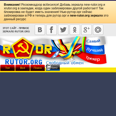
Внимание!
Роскомнадзор всбесился! Добавь зеркала
new-rutor.org
и
xrutor.org
в закладки, когда один заблокирован другой работает! Так
блокировка не будет иметь значения! Нью-рутор.орг сейчас
заблокирован в РФ и теперь для рутор.орг и
new-rutor.org зеркало
это
данный ресурс
ЭТОТ САЙТ - ПРЯМОЕ
ЗЕРКАЛО RUTOR.ORG
Кино
Топ
Всё
Поиск