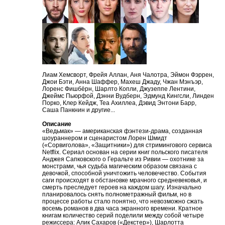
Лиам Хемсворт, Фрейя Аллан, Аня Чалотра, Эймон Фэррен,
Джои Бэти, Анна Шаффер, Махеш Джаду, Чжан Мэнъэр,
Лоренс Фишбёрн, Шарлто Копли, Джузеппе Лентини,
Джеймс Пьюрфой, Дэнни Вудберн, Эдмунд Кингсли, Линден
Порко, Клер Кейдж, Теа Ахиллеа, Дэвид Энтони Барр,
Саша Панкнин и другие...
Описание
«Ведьмак» — американская фэнтези-драма, созданная
шоураннером и сценаристом Лорен Шмидт
(«Сорвиголова», «Защитники») для стримингового сервиса
Netflix. Сериал основан на серии книг польского писателя
Анджея Сапковского о Геральте из Ривии — охотнике за
монстрами, чья судьба магическим образом связана с
девочкой, способной уничтожить человечество. События
саги происходят в обстановке мрачного средневековья, и
смерть преследует героев на каждом шагу. Изначально
планировалось снять полнометражный фильм, но в
процессе работы стало понятно, что невозможно сжать
восемь романов в два часа экранного времени. Кратное
книгам количество серий поделили между собой четыре
режиссера: Алик Сахаров («Декстер»), Шарлотта