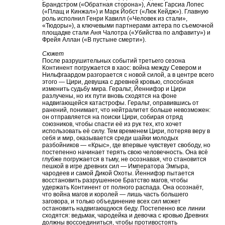
Брандстром («Обратная сторона»), Алекс Гарсиа Лопес
(«Плащ и Кинжал») и Марк Йобст («Люк Кейдж»). Главную
роль исполнил Генри Кавилл («Человек из стали»,
«Тюдоры»), а ключевыми партнерами актера по съемочной
площадке стали Аня Чалотра («Убийства по алфавиту») и
Фрейя Аллан («В пустыне смерти»).
Сюжет
После разрушительных событий третьего сезона
Континент погружается в хаос: война между Севером и
Нильфгаардом разгорается с новой силой, а в центре всего
этого — Цири, девушка с древней кровью, способная
изменить судьбу мира. Геральт, Йеннифэр и Цири
разлучены, но их пути вновь сходятся на фоне
надвигающейся катастрофы. Геральт, оправившись от
ранений, понимает, что нейтралитет больше невозможен:
он отправляется на поиски Цири, собирая отряд
союзников, чтобы спасти её из рук тех, кто хочет
использовать её силу. Тем временем Цири, потеряв веру в
себя и мир, оказывается среди шайки молодых
разбойников — «Крыс», где впервые чувствует свободу, но
постепенно начинает терять свою человечность. Она всё
глубже погружается в тьму, не осознавая, что становится
пешкой в игре древних сил — Императора Эмгыра,
чародеев и самой Дикой Охоты. Йеннифэр пытается
восстановить разрушенное Братство магов, чтобы
удержать Континент от полного распада. Она осознаёт,
что война магов и королей — лишь часть большего
заговора, и только объединение всех сил может
остановить надвигающуюся беду. Постепенно все линии
сходятся: ведьмак, чародейка и девочка с кровью Древних
должны воссоединиться, чтобы противостоять