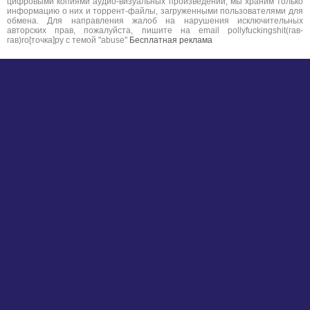
цифровыми копиями аудио-визуальных произведений, мы храним только
информацию о них и торрент-файлы, загруженными пользователями для
обмена. Для направления жалоб на нарушения исключительных
авторских прав, пожалуйста, пишите на email pollyfuckingshit(гав-
гав)ro[точка]ру с темой "abuse"
Бесплатная реклама