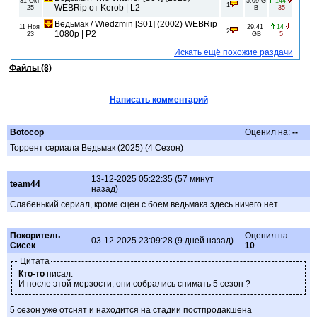
31 Окт
5.09 G
144
1
WEBRip от Kerob | L2
25
B
35
Ведьмак / Wiedzmin [S01] (2002) WEBRip
11 Ноя
29.41
14
2
1080p | P2
23
GB
5
Искать ещё похожие раздачи
Файлы (8)
Написать комментарий
Botocop
Оценил на:
--
Торрент сериала Ведьмак (2025) (4 Сезон)
13-12-2025 05:22:35 (57 минут
team44
назад)
Слабенький сериал, кроме сцен с боем ведьмака здесь ничего нет.
Покоритель
Оценил на:
03-12-2025 23:09:28 (9 дней назад)
Сисек
10
Цитата
Кто-то
писал:
И после этой мерзости, они собрались снимать 5 сезон ?
5 сезон уже отснят и находится на стадии постпродакшена