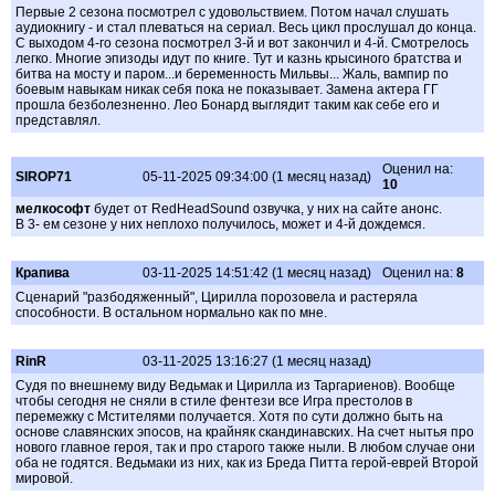
Первые 2 сезона посмотрел с удовольствием. Потом начал слушать
аудиокнигу - и стал плеваться на сериал. Весь цикл прослушал до конца.
С выходом 4-го сезона посмотрел 3-й и вот закончил и 4-й. Смотрелось
легко. Многие эпизоды идут по книге. Тут и казнь крысиного братства и
битва на мосту и паром...и беременность Мильвы... Жаль, вампир по
боевым навыкам никак себя пока не показывает. Замена актера ГГ
прошла безболезненно. Лео Бонард выглядит таким как себе его и
представлял.
Оценил на:
SIROP71
05-11-2025 09:34:00 (1 месяц назад)
10
мелкософт
будет от RedHeadSound озвучка, у них на сайте анонс.
В 3- ем сезоне у них неплохо получилось, может и 4-й дождемся.
Крапива
03-11-2025 14:51:42 (1 месяц назад)
Оценил на:
8
Сценарий "разбодяженный", Цирилла порозовела и растеряла
способности. В остальном нормально как по мне.
RinR
03-11-2025 13:16:27 (1 месяц назад)
Судя по внешнему виду Ведьмак и Цирилла из Таргариенов). Вообще
чтобы сегодня не сняли в стиле фентези все Игра престолов в
перемежку с Мстителями получается. Хотя по сути должно быть на
основе славянских эпосов, на крайняк скандинавских. На счет нытья про
нового главное героя, так и про старого также ныли. В любом случае они
оба не годятся. Ведьмаки из них, как из Бреда Питта герой-еврей Второй
мировой.