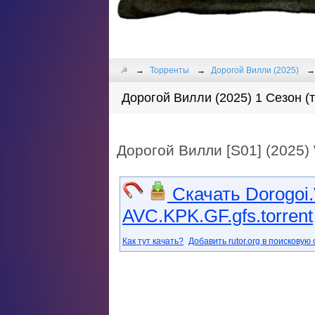
☭
Торренты
Дорогой Вилли (2025)
Дорогой Вилли (2025) 1 Сезон (
Дорогой Вилли [S01] (2025)
Скачать Dorogoi.
AVC.KPK.GF.gfs.torrent
Как тут качать?
Добавить rutor.org в поисковую 