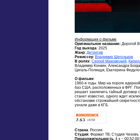
Информация о фильме
Оригинальное название:
Дорогой 
Год выхода
: 2025
Жанр
:
Детектив
Режиссер
:
Владимир Щегольков
В ролях
:
Сергей Маковецкий
,
Кирил
Владимир Конкин, Александра Богда
Цигаль-Полищук, Екатерина Федуло
О фильме
:
1960-е годы. Мир на пороге ядерно
баз США, расположенных в ФРГ. По
решает заключить тайный договор с
станет известно, одного ждет исклю
обстановке строжайшей секретности
узнали даже в КГБ.
Страна
: Россия
Студия
: Формат ТВ, Студия Чеховъ
Продолжительность
: 4 x ~ 00:52:00