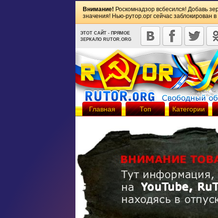
Внимание!
Роскомнадзор всбесился! Добавь зе
значения! Нью-рутор.орг сейчас заблокирован в
ЭТОТ САЙТ - ПРЯМОЕ
ЗЕРКАЛО RUTOR.ORG
Главная
Топ
Категории