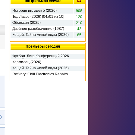
Топ фильмов сейчас
История игрушек 5 (2026)
908
Тед Лассо (2026) [04х01 из 10]
120
Обсессия (2025)
210
Двойное разоблачение (1987)
43
Кощей. Тайна живой воды (2026)
85
Премьеры сегодня
Футбол. Лига Конференций 2026-
27. 3-й кв раунд. 1-й матч. Динамо
Кормилец (2026)
К (2026)
Кощей. Тайна живой воды (2026)
ReStory: Chill Electronics Repairs
(2026) RePack