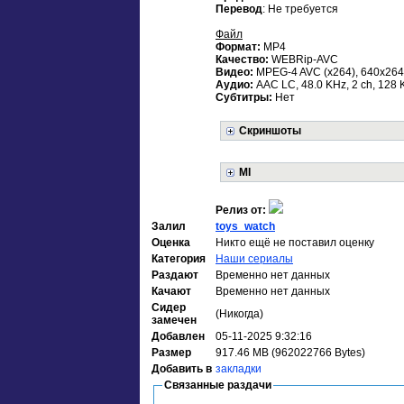
Перевод
: Не требуется
Файл
Формат:
MP4
Качество:
WEBRip-AVC
Видео:
MPEG-4 AVC (x264), 640x264,
Аудио:
AAC LC, 48.0 KHz, 2 ch, 128 
Субтитры:
Нет
Скриншоты
MI
Релиз от:
Залил
toys_watch
Оценка
Никто ещё не поставил оценку
Категория
Наши сериалы
Раздают
Временно нет данных
Качают
Временно нет данных
Сидер
(Никогда)
замечен
Добавлен
05-11-2025 9:32:16
Размер
917.46 MB (962022766 Bytes)
Добавить в
закладки
Связанные раздачи