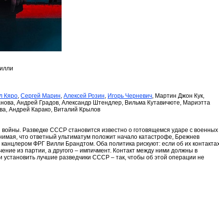
Вилли
л Кяро
,
Сергей Марин
,
Алексей Розин
,
Игорь Черневич
, Мартин Джон Кук,
нова, Андрей Градов, Александр Штендлер, Вильма Кутавичюте, Мариэтта
ва, Андрей Карако, Виталий Крылов
й войны. Разведке СССР становится известно о готовящемся ударе с военных
нимая, что ответный ультиматум положит начало катастрофе, Брежнев
 канцлером ФРГ Вилли Брандтом. Оба политика рискуют: если об их контакта
чение из партии, а другого – импичмент. Контакт между ними должны в
 установить лучшие разведчики СССР – так, чтобы об этой операции не