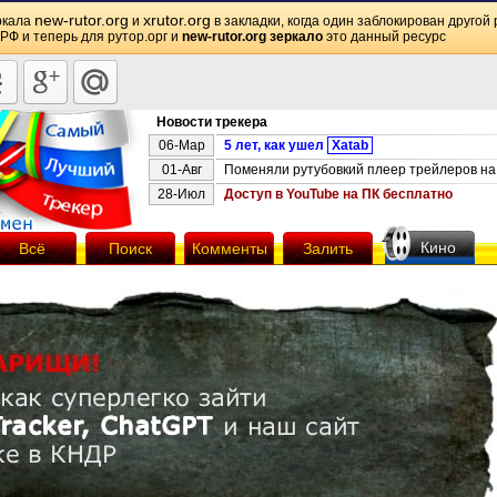
new-rutor.org
xrutor.org
ркала
и
в закладки, когда один заблокирован другой 
 РФ и теперь для рутор.орг и
new-rutor.org зеркало
это данный ресурс
Новости трекера
06-Мар
5 лет, как ушел
Xatab
01-Авг
Поменяли рутубовкий плеер трейлеров на 
28-Июл
Доступ в YouTube на ПК бесплатно
Кино
Всё
Поиск
Комменты
Залить