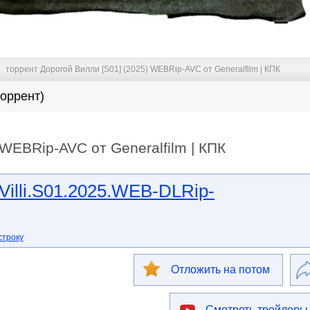
торрент Дорогой Вилли [S01] (2025) WEBRip-AVC от Generalfilm | КПК
торрент)
 WEBRip-AVC от Generalfilm | КПК
Villi.S01.2025.WEB-DLRip-
строку
Отложить на потом
Смотреть трейлеры