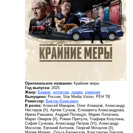
Оригинальное название:
Крайние меры
Год выпуска:
2025
Жанр:
Боевик
,
детектив
,
драма
,
комедия
Выпущено:
Россия, Star Media Vision, РЕН ТВ
Режиссер:
Виктор Конисевич
В ролях:
Алексей Макаров, Олег Алмазов, Александр
Нестеров (II), Артём Сучков, Елизавета Александрова,
Ирина Ракшина, Андрей Полищук, Мария Лопатина,
Марат Омаров (II), Роман Притула, Глафира Козулина,
София Сучкова, Александр Петров (VI), Александр
Мосолов, Евгений Антонов, Георгий Мочалов (II),
Мария Моркес, Ольга Белинская, Константин Тресков,