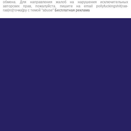
обмена. Для направления жалоб на нарушения исключительных
авторских прав, пожалуйста, пишите на email pollyfuckingshit(гав-
гав)ro[точка]ру с темой "abuse"
Бесплатная реклама