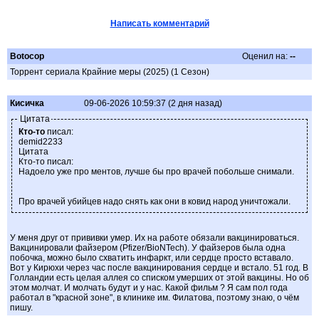
Написать комментарий
Botocop
Оценил на:
--
Торрент сериала Крайние меры (2025) (1 Сезон)
Кисичка
09-06-2026 10:59:37 (2 дня назад)
Цитата
Кто-то
писал:
demid2233
Цитата
Кто-то писал:
Надоело уже про ментов, лучше бы про врачей побольше снимали.
Про врачей убийцев надо снять как они в ковид народ уничтожали.
У меня друг от прививки умер. Их на работе обязали вакцинироваться.
Вакцинировали файзером (Pfizer/BioNTech). У файзеров была одна
побочка, можно было схватить инфаркт, или сердце просто вставало.
Вот у Кирюхи через час после вакцинирования сердце и встало. 51 год. В
Голландии есть целая аллея со списком умерших от этой вакцины. Но об
этом молчат. И молчать будут и у нас. Какой фильм ? Я сам пол года
работал в "красной зоне", в клинике им. Филатова, поэтому знаю, о чём
пишу.