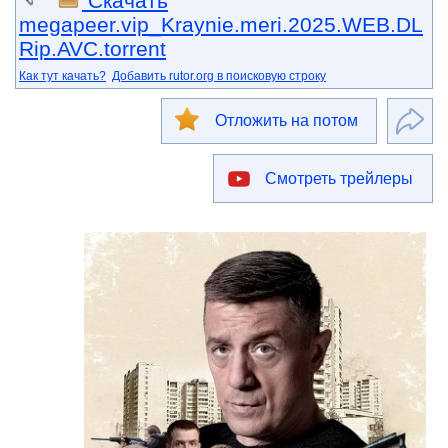
Скачать
megapeer.vip_Kraynie.meri.2025.WEB.DL
Rip.AVC.torrent
Как тут качать?
Добавить rutor.org в поисковую строку
Отложить на потом
Смотреть трейлеры