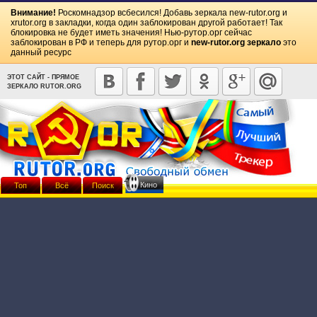
Внимание!
Роскомнадзор всбесился! Добавь зеркала
new-rutor.org
и
xrutor.org
в закладки, когда один заблокирован другой работает! Так
блокировка не будет иметь значения! Нью-рутор.орг сейчас
заблокирован в РФ и теперь для рутор.орг и
new-rutor.org зеркало
это
данный ресурс
ЭТОТ САЙТ - ПРЯМОЕ
ЗЕРКАЛО RUTOR.ORG
Кино
Топ
Всё
Поиск