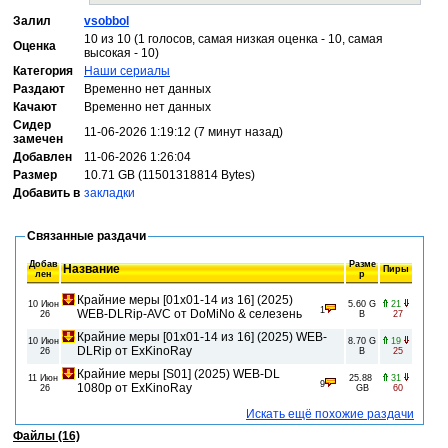
Залил
vsobbol
10 из 10 (1 голосов, самая низкая оценка - 10, самая
Оценка
высокая - 10)
Категория
Наши сериалы
Раздают
Временно нет данных
Качают
Временно нет данных
Сидер
11-06-2026 1:19:12 (7 минут назад)
замечен
Добавлен
11-06-2026 1:26:04
Размер
10.71 GB (11501318814 Bytes)
Добавить в
закладки
Связанные раздачи
Добав
Разме
Название
Пиры
лен
р
Крайние меры [01x01-14 из 16] (2025)
10 Июн
5.60 G
21
1
WEB-DLRip-AVC от DoMiNo & селезень
26
B
27
Крайние меры [01x01-14 из 16] (2025) WEB-
10 Июн
8.70 G
19
DLRip от ExKinoRay
26
B
25
Крайние меры [S01] (2025) WEB-DL
11 Июн
25.88
31
9
1080p от ExKinoRay
26
GB
60
Искать ещё похожие раздачи
Файлы (16)