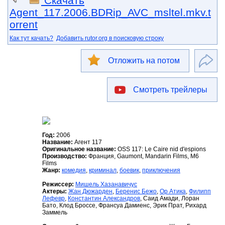
Скачать
Agent_117.2006.BDRip_AVC_msltel.mkv.t
orrent
Как тут качать?
Добавить rutor.org в поисковую строку
Отложить на потом
Смотреть трейлеры
Год:
2006
Название:
Агент 117
Оригинальное название:
OSS 117: Le Caire nid d'espions
Производство:
Франция, Gaumont, Mandarin Films, M6
Films
Жанр:
комедия
,
криминал
,
боевик
,
приключения
Режиссер:
Мишель Хазанавичус
Актеры:
Жан Дюжарден
,
Беренис Бежо
,
Ор Атика
,
Филипп
Лефевр
,
Константин Александров
, Саид Амади, Лоран
Бато, Клод Броссе, Франсуа Дамиенс, Эрик Прат, Рихард
Заммель