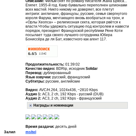
Описание:
Фильм снят по роману писателя Жана Брюса...
Египет. 1955-й год. Каир буквально переполнен шпионами
всех мастей. Никто никому не доверяет, все плетут
интриги: англичане, французы, русские, семья свергнутого
короля Фарука, мечтающего вновь взобраться на трон, и
«Орлы Хеопса» – религиозная секта, которая рвётся к
власти.Чтобы удержать ситуацию под контролем и навести
порядок, президент Французской республики Рене Коти
посылает туда своего лучшего сотрудника Юбера
Бониссёра де ля Бат, известного как агент 117.
Продолжительность:
01:39:02
Качество видео:
BDRip, исходник
Solidar
Перевод:
дублированный
Язык озвучки:
русский, французский
Субтитры:
русские, английские
Видео:
AVC/H.264, 1024x436, ~2810 Kbps
Аудио 1:
AC3, 2 ch, 192 Kbps - русский (DUB)
Аудио 2:
AC3, 2 ch, 192 Kbps - французский
Награды и номинации
Время раздачи:
десять дней
Залил
msltel