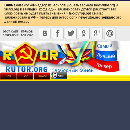
Внимание!
Роскомнадзор всбесился! Добавь зеркала
new-rutor.org
и
xrutor.org
в закладки, когда один заблокирован другой работает! Так
блокировка не будет иметь значения! Нью-рутор.орг сейчас
заблокирован в РФ и теперь для рутор.орг и
new-rutor.org зеркало
это
данный ресурс
ЭТОТ САЙТ - ПРЯМОЕ
ЗЕРКАЛО RUTOR.ORG
Кино
Топ
Всё
Поиск