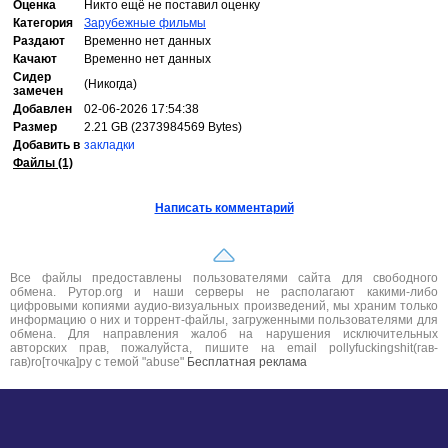
Оценка
Никто ещё не поставил оценку
Категория
Зарубежные фильмы
Раздают
Временно нет данных
Качают
Временно нет данных
Сидер
(Никогда)
замечен
Добавлен
02-06-2026 17:54:38
Размер
2.21 GB (2373984569 Bytes)
Добавить в
закладки
Файлы (1)
Написать комментарий
Все файлы предоставлены пользователями сайта для свободного
обмена. Рутор.org и наши серверы не располагают какими-либо
цифровыми копиями аудио-визуальных произведений, мы храним только
информацию о них и торрент-файлы, загруженными пользователями для
обмена. Для направления жалоб на нарушения исключительных
авторских прав, пожалуйста, пишите на email pollyfuckingshit(гав-
гав)ro[точка]ру с темой "abuse"
Бесплатная реклама