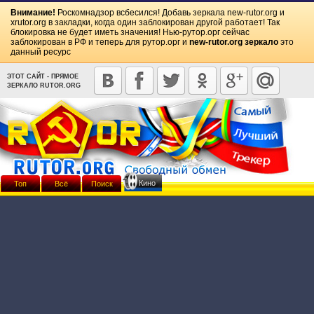
Внимание!
Роскомнадзор всбесился! Добавь зеркала
new-rutor.org
и
xrutor.org
в закладки, когда один заблокирован другой работает! Так
блокировка не будет иметь значения! Нью-рутор.орг сейчас
заблокирован в РФ и теперь для рутор.орг и
new-rutor.org зеркало
это
данный ресурс
ЭТОТ САЙТ - ПРЯМОЕ
ЗЕРКАЛО RUTOR.ORG
Кино
Топ
Всё
Поиск