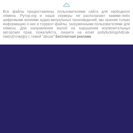
Все файлы предоставлены пользователями сайта для свободного
обмена. Рутор.org и наши серверы не располагают какими-либо
цифровыми копиями аудио-визуальных произведений, мы храним только
информацию о них и торрент-файлы, загруженными пользователями для
обмена. Для направления жалоб на нарушения исключительных
авторских прав, пожалуйста, пишите на email pollyfuckingshit(гав-
гав)ro[точка]ру с темой "abuse"
Бесплатная реклама