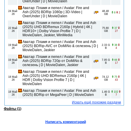
OverUnder | D | MovieDalen
Аватар: Пламя и пепел / Avatar: Fire and
24 Май
48.48
Ash (2025) BDRip 1080p | 3D-Video |
8
2
1
26
GB
OverUnder | D | MovieDalen
Аватар: Пламя и пепел / Avatar: Fire and Ash
(2025) UHD BDRemux 2160p | Hybrid | 4K |
22 Май
75.80
37
HDR10+ | Dolby Vision Profile 7 | D |
26
GB
27
MovieDalen, Jaskier, WinMedia
Аватар: Пламя и пепел / Avatar: Fire and Ash
19 Май
2.33 G
38
(2025) BDRip-AVC от DoMiNo & селезень | D |
26
B
4
MovieDalen, Jaskier
Аватар: Пламя и пепел / Avatar: Fire and
19 Май
7.95 G
66
Ash (2025) BDRip 720p от DoMiNo &
6
26
B
17
селезень | D | MovieDalen, Jaskier
Аватар: Пламя и пепел / Avatar: Fire and
Ash (2025) UHD BDRemux 2160p | 4K |
18 Май
74.12
75
9
HDR | Dolby Vision Profile 7 | D |
26
GB
43
MovieDalen
Аватар: Пламя и пепел / Avatar: Fire and Ash
18 Май
1.46 G
102
(2025) BDRip от MegaPeer | D | MovieDalen
26
B
7
Искать ещё похожие раздачи
Файлы (1)
Написать комментарий