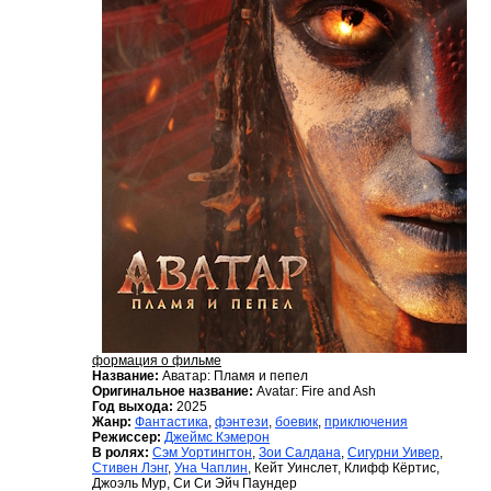
формация о фильме
Название:
Аватар: Пламя и пепел
Оригинальное название:
Avatar: Fire and Ash
Год выхода:
2025
Жанр:
Фантастика
,
фэнтези
,
боевик
,
приключения
Режиссер:
Джеймс Кэмерон
В ролях:
Сэм Уортингтон
,
Зои Салдана
,
Сигурни Уивер
,
Стивен Лэнг
,
Уна Чаплин
, Кейт Уинслет, Клифф Кёртис,
Джоэль Мур, Си Си Эйч Паундер