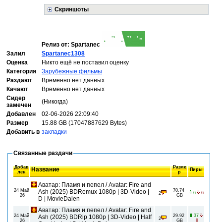
Скриншоты
Релиз от: Spartanec
Залил
Spartanec1308
Оценка
Никто ещё не поставил оценку
Категория
Зарубежные фильмы
Раздают
Временно нет данных
Качают
Временно нет данных
Сидер
(Никогда)
замечен
Добавлен
02-06-2026 22:09:40
Размер
15.88 GB (17047887629 Bytes)
Добавить в
закладки
Связанные раздачи
Добав
Разме
Название
Пиры
лен
р
Аватар: Пламя и пепел / Avatar: Fire and
24 Май
70.74
Ash (2025) BDRemux 1080p | 3D-Video |
6
6
2
26
GB
D | MovieDalen
Аватар: Пламя и пепел / Avatar: Fire and
24 Май
29.92
37
Ash (2025) BDRip 1080p | 3D-Video | Half
2
26
GB
8