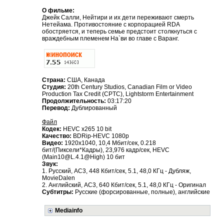
О фильме:
Джейк Салли, Нейтири и их дети переживают смерть
Нетейама. Противостояние с корпорацией RDA
обостряется, и теперь семье предстоит столкнуться с
враждебным племенем На`ви во главе с Варанг.
Страна:
США, Канада
Студия:
20th Century Studios, Canadian Film or Video
Production Tax Credit (CPTC), Lightstorm Entertainment
Продолжительность:
03:17:20
Перевод:
Дублированный
Файл
Кодек:
HEVC x265 10 bit
Качество:
BDRip-HEVC 1080p
Видео:
1920x1040, 10,4 Мбит/сек, 0.218
бит/(Пиксели*Кадры), 23,976 кадр/сек, HEVC
(Main10@L.4.1@High) 10 бит
Звук:
1. Русский, AC3, 448 Кбит/сек, 5.1, 48,0 КГц - Дубляж,
MovieDalen
2. Английский, AC3, 640 Кбит/сек, 5.1, 48,0 КГц - Оригинал
Субтитры:
Русские (форсированные, полные), английские
Mediainfo