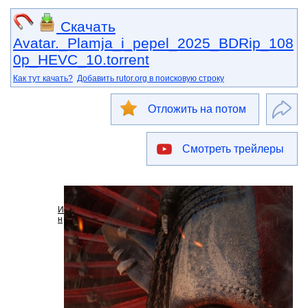
Скачать
Avatar._Plamja_i_pepel_2025_BDRip_108
0p_HEVC_10.torrent
Как тут качать?
Добавить rutor.org в поисковую строку
Отложить на потом
Смотреть трейлеры
И
н