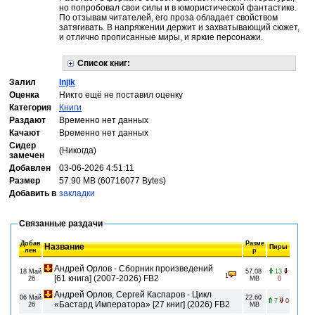
но попробовал свои силы и в юмористической фантастике.
По отзывам читателей, его проза обладает свойством
затягивать. В напряжении держит и захватывающий сюжет,
и отлично прописанные миры, и яркие персонажи.
Список книг:
Залил
Injik
Оценка
Никто ещё не поставил оценку
Категория
Книги
Раздают
Временно нет данных
Качают
Временно нет данных
Сидер
(Никогда)
замечен
Добавлен
03-06-2026 4:51:11
Размер
57.90 MB (60716077 Bytes)
Добавить в
закладки
Связанные раздачи
Добав
Разме
Название
Пиры
лен
р
Андрей Орлов - Сборник произведений
18 Май
57.08
13
1
[61 книга] (2007-2026) FB2
26
MB
0
Андрей Орлов, Сергей Каспаров - Цикл
06 Май
22.60
7
0
«Бастард Императора» [27 книг] (2026) FB2
26
MB