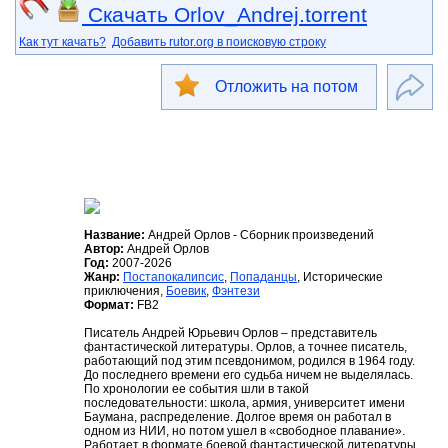
Скачать Orlov_Andrej.torrent
Как тут качать?
Добавить rutor.org в поисковую строку
Отложить на потом
Название:
Андрей Орлов - Сборник произведений
Автор:
Андрей Орлов
Год:
2007-2026
Жанр:
Постапокалипсис
,
Попаданцы
, Исторические
приключения,
Боевик
,
Фэнтези
Формат:
FB2
Писатель Андрей Юрьевич Орлов – представитель
фантастической литературы. Орлов, а точнее писатель,
работающий под этим псевдонимом, родился в 1964 году.
До последнего времени его судьба ничем не выделялась.
По хронологии ее события шли в такой
последовательности: школа, армия, университет имени
Баумана, распределение. Долгое время он работал в
одном из НИИ, но потом ушел в «свободное плавание».
Работает в формате боевой фантастической литературы,