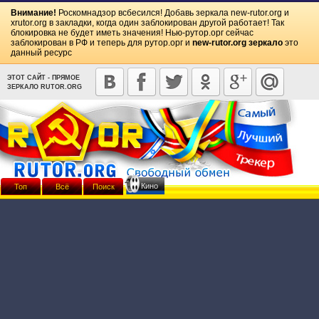
Внимание!
Роскомнадзор всбесился! Добавь зеркала
new-rutor.org
и
xrutor.org
в закладки, когда один заблокирован другой работает! Так
блокировка не будет иметь значения! Нью-рутор.орг сейчас
заблокирован в РФ и теперь для рутор.орг и
new-rutor.org зеркало
это
данный ресурс
ЭТОТ САЙТ - ПРЯМОЕ
ЗЕРКАЛО RUTOR.ORG
Кино
Топ
Всё
Поиск