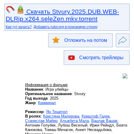
Скачать Stvury.2025.DUB.WEB-
DLRip.x264.seleZen.mkv.torrent
Как тут качать?
Добавить rutor.org в поисковую строку
Отложить на потом
Смотреть трейлеры
Информация о фильме
Название
: Игра убийцы
Оригинальное название
: Stvury
Год выхода
: 2025
Жанр
:
Криминал
Режиссер
:
Ян Тешител
В ролях
:
Кристина Малерова
,
Криштоф Гадек
,
Станислав Майер
,
Альжбета Мала
,
Вацлав Вашак
,
Антонин Голубек, Лубош Веселый, Иржи Рейндл, Беата
Канокова, Томаш Мечасек, Аннет Несвадьбова,