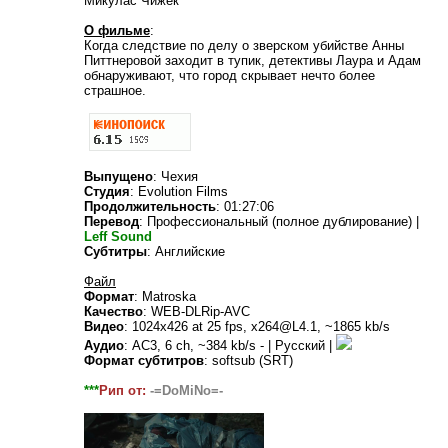
Микулас Чижек
О фильме
:
Когда следствие по делу о зверском убийстве Анны
Питтнеровой заходит в тупик, детективы Лаура и Адам
обнаруживают, что город скрывает нечто более
страшное.
Выпущено
: Чехия
Студия
: Evolution Films
Продолжительность
: 01:27:06
Перевод
: Профессиональный (полное дублирование) |
Leff Sound
Субтитры
: Английские
Файл
Формат
: Matroska
Качество
: WEB-DLRip-AVC
Видео
: 1024x426 at 25 fps, x264@L4.1, ~1865 kb/s
Аудио
: AC3, 6 ch, ~384 kb/s - | Русский |
Формат субтитров
: softsub (SRT)
***
Рип от:
-=DoMiNo=-