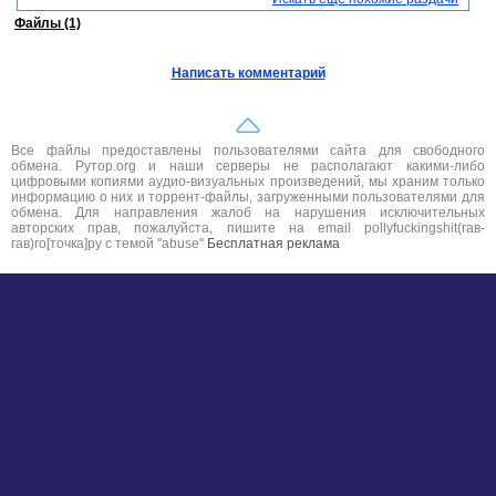
Файлы (1)
Написать комментарий
Все файлы предоставлены пользователями сайта для свободного
обмена. Рутор.org и наши серверы не располагают какими-либо
цифровыми копиями аудио-визуальных произведений, мы храним только
информацию о них и торрент-файлы, загруженными пользователями для
обмена. Для направления жалоб на нарушения исключительных
авторских прав, пожалуйста, пишите на email pollyfuckingshit(гав-
гав)ro[точка]ру с темой "abuse"
Бесплатная реклама