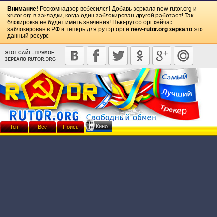
Внимание!
Роскомнадзор всбесился! Добавь зеркала
new-rutor.org
и
xrutor.org
в закладки, когда один заблокирован другой работает! Так
блокировка не будет иметь значения! Нью-рутор.орг сейчас
заблокирован в РФ и теперь для рутор.орг и
new-rutor.org зеркало
это
данный ресурс
ЭТОТ САЙТ - ПРЯМОЕ
ЗЕРКАЛО RUTOR.ORG
Кино
Топ
Всё
Поиск