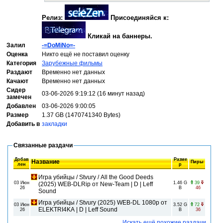
Релиз:
Присоединяйся к:
Кликай на баннеры.
Залил
-=DoMiNo=-
Оценка
Никто ещё не поставил оценку
Категория
Зарубежные фильмы
Раздают
Временно нет данных
Качают
Временно нет данных
Сидер
03-06-2026 9:19:12 (16 минут назад)
замечен
Добавлен
03-06-2026 9:00:05
Размер
1.37 GB (1470741340 Bytes)
Добавить в
закладки
Связанные раздачи
Добав
Разме
Название
Пиры
лен
р
Игра убийцы / Stvury / All the Good Deeds
03 Июн
1.46 G
39
(2025) WEB-DLRip от New-Team | D | Leff
26
B
46
Sound
Игра убийцы / Stvury (2025) WEB-DL 1080p от
03 Июн
3.52 G
72
ELEKTRI4KA | D | Leff Sound
26
B
36
Искать ещё похожие раздачи