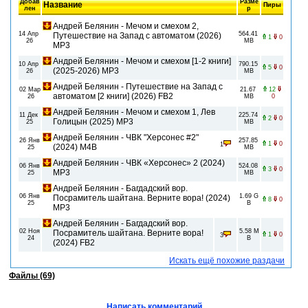
Добав
Разме
Название
Пиры
лен
р
Андрей Белянин - Мечом и смехом 2,
14 Апр
564.41
Путешествие на Запад с автоматом (2026)
1
0
26
MB
МР3
Андрей Белянин - Мечом и смехом [1-2 книги]
10 Апр
790.15
5
0
(2025-2026) МР3
26
MB
Андрей Белянин - Путешествие на Запад с
02 Мар
21.67
12
автоматом [2 книги] (2026) FB2
26
MB
0
Андрей Белянин - Мечом и смехом 1, Лев
11 Дек
225.74
2
0
Голицын (2025) МР3
25
MB
Андрей Белянин - ЧВК "Херсонес #2"
26 Янв
257.85
1
0
1
(2024) М4B
25
MB
Андрей Белянин - ЧВК «Xeрсонеc» 2 (2024)
06 Янв
524.08
3
0
МР3
25
MB
Андрей Белянин - Багдадский вор.
06 Янв
1.69 G
Посрамитель шайтана. Верните вора! (2024)
8
0
25
B
МР3
Андрей Белянин - Багдадский вор.
02 Ноя
5.58 M
Посрамитель шайтана. Верните вора!
1
0
3
24
B
(2024) FB2
Искать ещё похожие раздачи
Файлы (69)
Написать комментарий