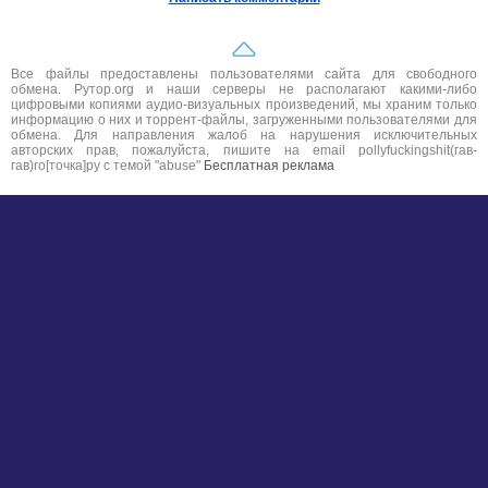
Все файлы предоставлены пользователями сайта для свободного
обмена. Рутор.org и наши серверы не располагают какими-либо
цифровыми копиями аудио-визуальных произведений, мы храним только
информацию о них и торрент-файлы, загруженными пользователями для
обмена. Для направления жалоб на нарушения исключительных
авторских прав, пожалуйста, пишите на email pollyfuckingshit(гав-
гав)ro[точка]ру с темой "abuse"
Бесплатная реклама