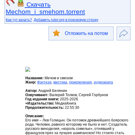
Скачать
Mechom_i_smehom.torrent
Как тут качать?
Добавить rutor.org в поисковую строку
Отложить на потом
Название:
Мечом и смехом
Жанр:
Фэнтези
,
мистика
,
приключения
,
аудиокнига
Автор:
Андрей Белянин
Озвучивают:
Валерий Толков, Сергей Горбунов
Год издания книги:
2025-2026
=Издательство:
МедиаКнига
Продолжительность:
22:55:30
Описание:
Его имя – Лев Голицын. Он потомок древнейшего боярского
рода. Человек, равного которому не было и нет. Создатель
русского виноделия, «король сомелье», отнявший у
французов приз за лучшее шампанское! Но стоило стать