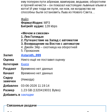
ему поперек пути абрекам, вампирам, ведьмам, оборотням
и прочей нечисти – он показал настоящие львиные клыки и
когти! И уже тогда ни пуля, ни нож, ни колдовство не
способны были остановить Льва из Нового Света…
Файл
Формат/Кодек:
МР3
Битрейт аудио:
128 kbps
«Мечом и смехом»
1. Лев Голицын
2. Путешествие на Запад с автоматом
3. Возвращение на Восток с автоматом
4. Джейн Эйр – охотница на оборотней
5. Проказник
Залил
Astaroth...999
Оценка
Никто ещё не поставил оценку
Категория
Книги
Раздают
Временно нет данных
Качают
Временно нет данных
Сидер
(Никогда)
замечен
Добавлен
03-06-2026 11:19:14
Размер
1.23 GB (1320419031 Bytes)
Добавить в
закладки
Связанные раздачи