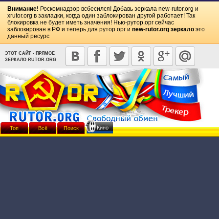
Внимание!
Роскомнадзор всбесился! Добавь зеркала
new-rutor.org
и
xrutor.org
в закладки, когда один заблокирован другой работает! Так
блокировка не будет иметь значения! Нью-рутор.орг сейчас
заблокирован в РФ и теперь для рутор.орг и
new-rutor.org зеркало
это
данный ресурс
ЭТОТ САЙТ - ПРЯМОЕ
ЗЕРКАЛО RUTOR.ORG
Кино
Топ
Всё
Поиск