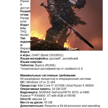
Ранни
й
доступ
Разраб
отчик:
Paragl
acial
Издат
ель:
THQ
Nordic
Тип
издани
я:
Repack
Верси
я игры:
23487 (Build 23529551)
Языки интерфейса:
русский*, английский
Языки озвучки:
-
Таблетка:
Вшита (RUNE)
*опционально руссификатор от clarkkent v1.0
Минимальные системные требования:
64-разрядные процессор и операционная система
ОС:
Windows 10 or 11 x64
Процессор:
Intel Core i7-10700K | Amd Ryzen 5 3600X
Оперативная память:
16 GB ОЗУ
Видеокарта:
NVIDIA® GeForce®RTX 3070, or AMD
Radeon™ RX6800 -XT with 8GB of VRAM
DirectX:
версии 12
Место на диске:
45 GB
Дополнительно:
Requires a 64-bit processor and operating