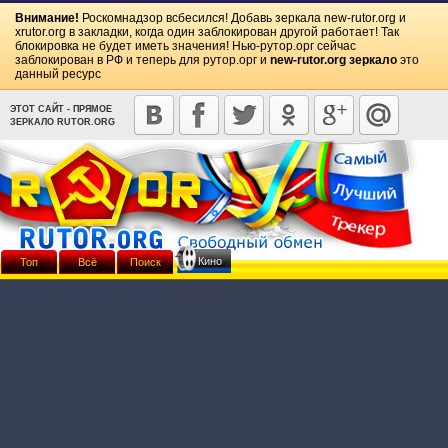
Внимание!
Роскомнадзор всбесился! Добавь зеркала
new-rutor.org
и
xrutor.org
в закладки, когда один заблокирован другой работает! Так
блокировка не будет иметь значения! Нью-рутор.орг сейчас
заблокирован в РФ и теперь для рутор.орг и
new-rutor.org зеркало
это
данный ресурс
ЭТОТ САЙТ - ПРЯМОЕ
ЗЕРКАЛО RUTOR.ORG
Кино
Топ
Всё
Поиск