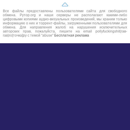
Все файлы предоставлены пользователями сайта для свободного
обмена. Рутор.org и наши серверы не располагают какими-либо
цифровыми копиями аудио-визуальных произведений, мы храним только
информацию о них и торрент-файлы, загруженными пользователями для
обмена. Для направления жалоб на нарушения исключительных
авторских прав, пожалуйста, пишите на email pollyfuckingshit(гав-
гав)ro[точка]ру с темой "abuse"
Бесплатная реклама