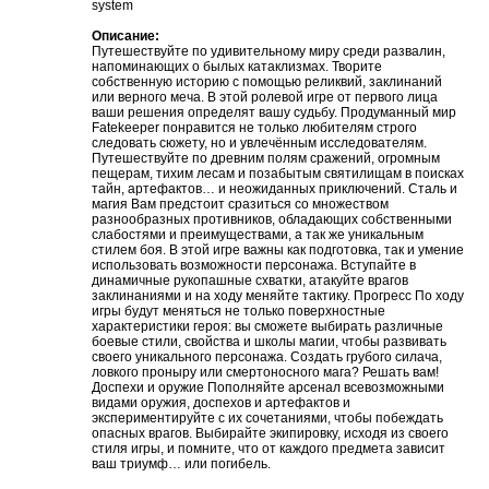
system
Описание:
Путешествуйте по удивительному миру среди развалин,
напоминающих о былых катаклизмах. Творите
собственную историю с помощью реликвий, заклинаний
или верного меча. В этой ролевой игре от первого лица
ваши решения определят вашу судьбу. Продуманный мир
Fatekeeper понравится не только любителям строго
следовать сюжету, но и увлечённым исследователям.
Путешествуйте по древним полям сражений, огромным
пещерам, тихим лесам и позабытым святилищам в поисках
тайн, артефактов… и неожиданных приключений. Сталь и
магия Вам предстоит сразиться со множеством
разнообразных противников, обладающих собственными
слабостями и преимуществами, а так же уникальным
стилем боя. В этой игре важны как подготовка, так и умение
использовать возможности персонажа. Вступайте в
динамичные рукопашные схватки, атакуйте врагов
заклинаниями и на ходу меняйте тактику. Прогресс По ходу
игры будут меняться не только поверхностные
характеристики героя: вы сможете выбирать различные
боевые стили, свойства и школы магии, чтобы развивать
своего уникального персонажа. Создать грубого силача,
ловкого проныру или смертоносного мага? Решать вам!
Доспехи и оружие Пополняйте арсенал всевозможными
видами оружия, доспехов и артефактов и
экспериментируйте с их сочетаниями, чтобы побеждать
опасных врагов. Выбирайте экипировку, исходя из своего
стиля игры, и помните, что от каждого предмета зависит
ваш триумф… или погибель.