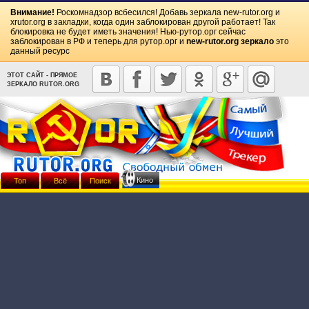
Внимание!
Роскомнадзор всбесился! Добавь зеркала
new-rutor.org
и
xrutor.org
в закладки, когда один заблокирован другой работает! Так
блокировка не будет иметь значения! Нью-рутор.орг сейчас
заблокирован в РФ и теперь для рутор.орг и
new-rutor.org зеркало
это
данный ресурс
ЭТОТ САЙТ - ПРЯМОЕ
ЗЕРКАЛО RUTOR.ORG
Кино
Топ
Всё
Поиск