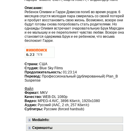
Описание:
Ребенок Оливии и Гарри Дэвисов погиб во время родов. 6
месяцев спустя молодая пара смирилась со своей потерей
и пробует восстановить свою жизнь. Возможно, вскоре они
будут готовы снова попробовать стать родителями. Но
однажды Оливия встречает очаровательную Брук Марсден
и ее малышку и ее переполняет чувство любви. Вскоре она
становится одержима Брук и ее ребенком, что весьма
беспокоит Гарри.
Страна:
США
Студия:
Blue Sky Films
Продолжительность:
01:23:14
Перевод:
Профессиональный (дублированный) Plan_B
Suspense
Файл
Формат:
MKV
Качество:
WEB-DL 1080p
Видео:
MPEG-4 AVC, 3896 Кбит/с, 1920x1080
Аудио:
Русский (AAC, 2 ch, 257 Кбит/с)
Субтитры:
Русские (forced hardsub)
MediaInfo:
Скриншоты