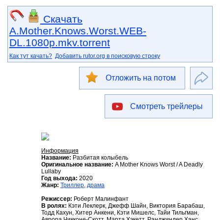
Скачать
A.Mother.Knows.Worst.WEB-
DL.1080p.mkv.torrent
Как тут качать?
Добавить rutor.org в поисковую строку
Отложить на потом
Смотреть трейлеры
Информация
Название:
Разбитая колыбель
Оригинальное название:
A Mother Knows Worst / A Deadly
Lullaby
Год выхода:
2020
Жанр:
Триллер
,
драма
Режиссер:
Роберт Малинфант
В ролях:
Кэти Леклерк, Джефф Шайн, Виктория Барабаш,
Тодд Кахун, Хитер Анкени, Кэти Мишелс, Тайи Тильгман,
Аврора Чикконе-Скотт, Марта Хэкетт, Ранджиндер Ханс