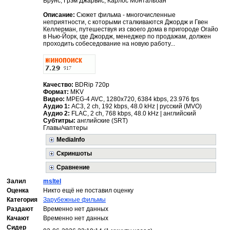
Брунс, Грэм Джарвис, Карлос Монтальбан
Описание:
Сюжет фильма - многочисленные
неприятности, с которыми сталкиваются Джордж и Гвен
Келлерман, путешествуя из своего дома в пригороде Огайо
в Нью-Йорк, где Джордж, менеджер по продажам, должен
проходить собеседование на новую работу...
Качество:
BDRip 720p
Формат:
MKV
Видео:
MPEG-4 AVC, 1280x720, 6384 kbps, 23.976 fps
Аудио 1:
AC3, 2 ch, 192 kbps, 48.0 kHz | русский (MVO)
Аудио 2:
FLAC, 2 ch, 768 kbps, 48.0 kHz | английский
Субтитры:
английские (SRT)
Главы/чаптеры
MediaInfo
Скриншоты
Сравнение
Залил
msltel
Оценка
Никто ещё не поставил оценку
Категория
Зарубежные фильмы
Раздают
Временно нет данных
Качают
Временно нет данных
Сидер