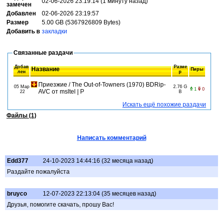
02-06-2026 23:19:14 (1 минуту назад)
замечен
Добавлен
02-06-2026 23:19:57
Размер
5.00 GB (5367926809 Bytes)
Добавить в
закладки
Связанные раздачи
Добав
Разме
Название
Пиры
лен
р
Приезжие / The Out-of-Towners (1970) BDRip-
05 Мар
2.76 G
1
0
AVC от msltel | P
22
B
Искать ещё похожие раздачи
Файлы (1)
Написать комментарий
Edd377
24-10-2023 14:44:16 (32 месяца назад)
Раздайте пожалуйста
bruyco
12-07-2023 22:13:04 (35 месяцев назад)
Друзья, помогите скачать, прошу Вас!