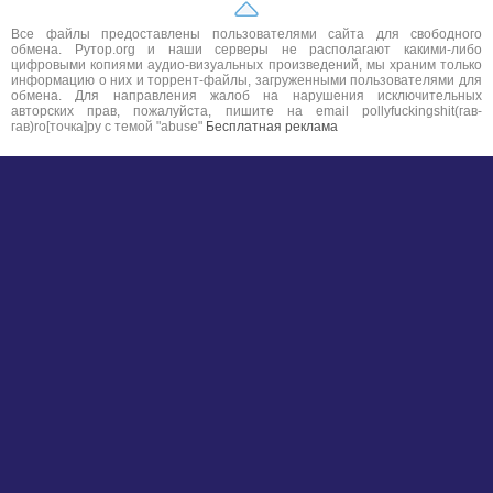
Все файлы предоставлены пользователями сайта для свободного
обмена. Рутор.org и наши серверы не располагают какими-либо
цифровыми копиями аудио-визуальных произведений, мы храним только
информацию о них и торрент-файлы, загруженными пользователями для
обмена. Для направления жалоб на нарушения исключительных
авторских прав, пожалуйста, пишите на email pollyfuckingshit(гав-
гав)ro[точка]ру с темой "abuse"
Бесплатная реклама