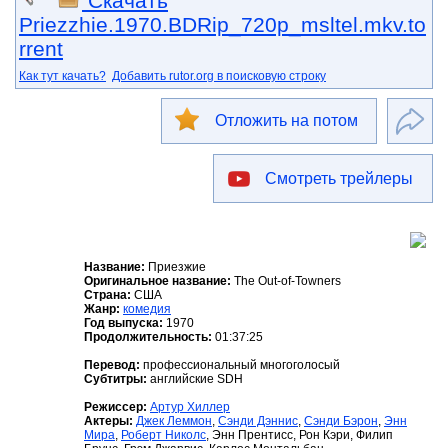
Скачать
Priezzhie.1970.BDRip_720p_msltel.mkv.to
rrent
Как тут качать?
Добавить rutor.org в поисковую строку
Отложить на потом
Смотреть трейлеры
Название:
Приезжие
Оригинальное название:
The Out-of-Towners
Страна:
США
Жанр:
комедия
Год выпуска:
1970
Продолжительность:
01:37:25
Перевод:
профессиональный многоголосый
Субтитры:
английские SDH
Режиссер:
Артур Хиллер
Актеры:
Джек Леммон
,
Сэнди Дэннис
,
Сэнди Бэрон
,
Энн
Мира
,
Роберт Николс
, Энн Прентисс, Рон Кэри, Филип