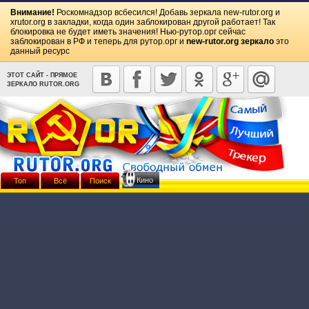
Внимание!
Роскомнадзор всбесился! Добавь зеркала
new-rutor.org
и
xrutor.org
в закладки, когда один заблокирован другой работает! Так
блокировка не будет иметь значения! Нью-рутор.орг сейчас
заблокирован в РФ и теперь для рутор.орг и
new-rutor.org зеркало
это
данный ресурс
ЭТОТ САЙТ - ПРЯМОЕ
ЗЕРКАЛО RUTOR.ORG
Кино
Топ
Всё
Поиск