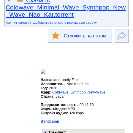
Скачать
Coldwave_Minimal_Wave_Synthpop_New
_Wave_Nao_Kat.torrent
Как тут качать?
Добавить rutor.org в поисковую строку
Отложить на потом
Название:
Lonely Fire
Исполнитель:
Nao Katafuchi
Год:
2026
Жанр:
Coldwave
,
Synthpop
,
New-Wave
Страна:
Japan
Продолжительность:
00:41:13
Формат/Кодек:
MP3
Битрейт аудио:
320 kbps
Bandcamp
Трек-лист