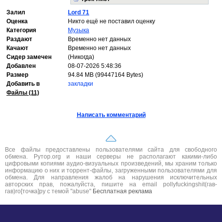
Залил
Lord 71
Оценка
Никто ещё не поставил оценку
Категория
Музыка
Раздают
Временно нет данных
Качают
Временно нет данных
Сидер замечен
(Никогда)
Добавлен
08-07-2026 5:48:36
Размер
94.84 MB (99447164 Bytes)
Добавить в
закладки
Файлы (11)
Написать комментарий
Все файлы предоставлены пользователями сайта для свободного
обмена. Рутор.org и наши серверы не располагают какими-либо
цифровыми копиями аудио-визуальных произведений, мы храним только
информацию о них и торрент-файлы, загруженными пользователями для
обмена. Для направления жалоб на нарушения исключительных
авторских прав, пожалуйста, пишите на email pollyfuckingshit(гав-
гав)ro[точка]ру с темой "abuse"
Бесплатная реклама