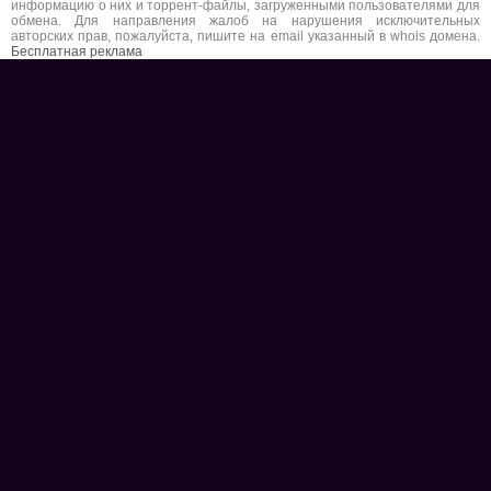
информацию о них и торрент-файлы, загруженными пользователями для
обмена. Для направления жалоб на нарушения исключительных
авторских прав, пожалуйста, пишите на email указанный в whois домена.
Бесплатная реклама