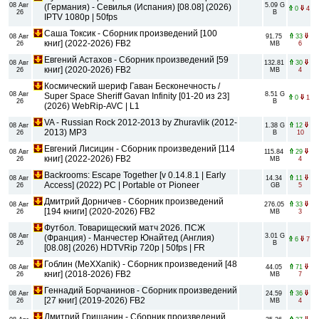
08 Авг
5.09 G
(Германия) - Севилья (Испания) [08.08] (2026)
0
4
26
B
IPTV 1080p | 50fps
Саша Токсик - Сборник произведений [100
08 Авг
91.75
33
книг] (2022-2026) FB2
26
MB
6
Евгений Астахов - Сборник произведений [59
08 Авг
132.81
30
книг] (2020-2026) FB2
26
MB
4
Космический шериф Гаван Бесконечность /
08 Авг
8.51 G
Super Space Sheriff Gavan Infinity [01-20 из 23]
0
1
26
B
(2026) WebRip-AVC | L1
VA - Russian Rock 2012-2013 by Zhuravlik (2012-
08 Авг
1.38 G
12
2013) MP3
26
B
10
Евгений Лисицин - Сборник произведений [114
08 Авг
115.84
29
книг] (2022-2026) FB2
26
MB
4
Backrooms: Escape Together [v 0.14.8.1 | Early
08 Авг
14.34
11
Access] (2022) PC | Portable от Pioneer
26
GB
5
Дмитрий Дорничев - Сборник произведений
08 Авг
276.05
33
[194 книги] (2020-2026) FB2
26
MB
3
Футбол. Товарищеский матч 2026. ПСЖ
08 Авг
3.01 G
(Франция) - Манчестер Юнайтед (Англия)
6
7
26
B
[08.08] (2026) HDTVRip 720p | 50fps | FR
Гоблин (MeXXanik) - Сборник произведений [48
08 Авг
44.05
71
книг] (2018-2026) FB2
26
MB
7
Геннадий Борчанинов - Сборник произведений
08 Авг
24.59
36
[27 книг] (2019-2026) FB2
26
MB
4
Дмитрий Гришанин - Сборник произведений