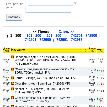
с
до
Отобрать по
дате
<< Предв.
След. >>
1 - 100
101 - 200
201 - 300
742701 - 742800
|
|
|
| ... |
|
742801 - 742900
742901 - 742937
|
Добав
Разме
Название
Пиры
лен
р
Последний дом / The Last House (2026) UHD
09 Авг
16.85
1
WEB-DL 2160p | 4K | HDR10 | Dolby Vision P8 |
26
GB
21
P2 | ViruseProject
Обход / Бродяжничество / Walkabout (1971)
09 Авг
11.41 G
0
3
BDRip 720p от msltel | P, A
26
B
09 Авг
384.20
Lorridi - Vikings, We Rule The Sea (2026) FLAC
0
4
26
MB
09 Авг
483.75
Олег Дмитриев - Воин-Врач 7 (2026) MP3
0
6
26
MB
Nachclub - Ни страха , ни боли... (Deluxe
09 Авг
429.26
0
4
Edition) (2026) WAV
26
MB
Счёт за нелюбовь [01-04 из 04] (2025) WEB-
09 Авг
2.69 G
19
DLRip-AVC от ExKinoRay
26
B
33
09 Авг
974.25
Низам DRedd - Дискография (2011-2026) MP3