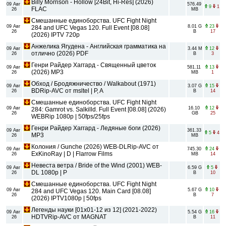
Billy Morrison - Hollow [24Bit, Hi-Res] (2026)
09 Авг
576.49
9
1
FLAC
26
MB
Смешанные единоборства. UFC Fight Night
09 Авг
8.01 G
23
284 and UFC Vegas 120. Full Event [08.08]
26
B
17
(2026) IPTV 720p
Анжелика Ягудена - Английская грамматика на
09 Авг
3.44 M
12
отлично (2026) PDF
26
B
3
Генри Райдер Хаггард - Священный цветок
09 Авг
581.11
13
(2026) MP3
26
MB
1
Обход / Бродяжничество / Walkabout (1971)
09 Авг
3.07 G
15
BDRip-AVC от msltel | P, A
26
B
14
Смешанные единоборства. UFC Fight Night
09 Авг
16.10
12
284: Gamrot vs. Salkilld. Full Event [08.08] (2026)
26
GB
25
WEBRip 1080p | 50fps/25fps
Генри Райдер Хаггард - Ледяные боги (2026)
09 Авг
361.33
5
4
MP3
26
MB
Колония / Gunche (2026) WEB-DLRip-AVC от
09 Авг
745.30
24
ExKinoRay | D | Flarrow Films
26
MB
14
Невеста ветра / Bride of the Wind (2001) WEB-
09 Авг
6.59 G
5
DL 1080p | P
26
B
10
Смешанные единоборства. UFC Fight Night
09 Авг
5.67 G
10
284 and UFC Vegas 120. Main Card [08.08]
26
B
7
(2026) IPTV1080p | 50fps
Легенды науки [01x01-12 из 12] (2021-2022)
09 Авг
5.54 G
16
HDTVRip-AVC от MAGNAT
26
B
11