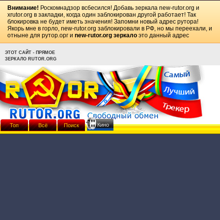
Внимание!
Роскомнадзор всбесился! Добавь зеркала
new-rutor.org
и
xrutor.org
в закладки, когда один заблокирован другой работает! Так
блокировка не будет иметь значения! Запомни новый адрес рутора!
Якорь мне в горло, new-rutor.org заблокировали в РФ, но мы переехали, и
отныне для рутор.орг и
new-rutor.org зеркало
это данный адрес
ЭТОТ САЙТ - ПРЯМОЕ
ЗЕРКАЛО RUTOR.ORG
Кино
Топ
Всё
Поиск