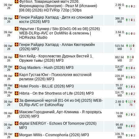
Футбол. Товарищеский матч 2026.
09 Авг
2.99 G
Ференцварош (Венгрия) - Реал М (Испания)
4
2
26
B
[08.08] (2026) HDTVRip 720p | 50fps
Генри Райдер Хаггард - Дитя из слоновой
09 Авг
386.20
7
1
кости (2026) MP3
26
MB
Укрытие / Бункер / Silo [03х01-06 из 08] (2026)
09 Авг
3.84 G
WEB-DLRip-AVC от DoMiNo & селезень |
0
0
26
B
HDRezka Studio
Генри Райдер Хаггард - Аллан Квотермэйн
09 Авг
515.54
10
(2026) MP3
26
MB
3
Кел Кейд - Королевство Дурных Вестей 1.
09 Авг
862.94
0
Оружие тьмы (2026) МР3
26
MB
27
09 Авг
114.67
Dug Masters - Hush (2026) MP3
5
4
26
MB
Карл Густав Юнг - Психология восточной
09 Авг
229.16
8
5
религии (2026) МР3
26
MB
09 Авг
55.37
Hotel Pools - BiLLiE (2026) MP3
3
4
26
MB
09 Авг
114.73
Hibria - On the Shortness of Life (2026) MP3
3
2
26
MB
За финишной чертой [01-04 из 04] (2025) WEB-
09 Авг
2.68 G
117
DLRip-AVC от ExKinoRay
26
B
76
Максим Городничий, Арт-Клиника - Я прорвусь
09 Авг
74.08
2
3
(2026) MP3
26
MB
digital ENERGY - Echoes Of Tomorrow (2026)
09 Авг
99.49
4
0
MP3
26
MB
09 Авг
109.78
Morgan Willis - Cosmophoria (2026) MP3
3
3
26
MB