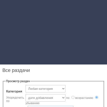
Все раздачи
Просмотр раздач
Категория
Упорядочить
по
возрастанию
по
убыванию