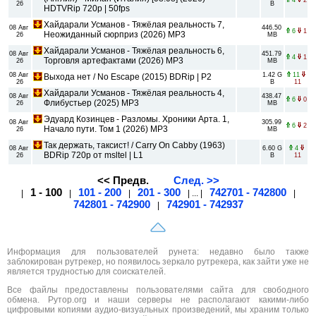
26
B
HDTVRip 720p | 50fps
Хайдарали Усманов - Тяжёлая реальность 7,
08 Авг
446.50
6
1
Неожиданный сюрприз (2026) МР3
26
MB
Хайдарали Усманов - Тяжёлая реальность 6,
08 Авг
451.79
4
1
Торговля артефактами (2026) МР3
26
MB
08 Авг
1.42 G
11
Выхода нет / No Escape (2015) BDRip | P2
26
B
11
Хайдарали Усманов - Тяжёлая реальность 4,
08 Авг
438.47
6
0
Флибустьер (2025) МР3
26
MB
Эдуард Козинцев - Разломы. Хроники Арта. 1,
08 Авг
305.99
6
2
Начало пути. Том 1 (2026) МР3
26
MB
Так держать, таксист! / Carry On Cabby (1963)
08 Авг
6.60 G
4
BDRip 720p от msltel | L1
26
B
11
<< Предв.
След. >>
1 - 100
101 - 200
201 - 300
742701 - 742800
|
|
|
| ... |
|
742801 - 742900
742901 - 742937
|
Информация для пользователей рунета: недавно было также
заблокирован рутрекер, но появилось зеркало рутрекера, как зайти уже не
является трудностью для соискателей.
Все файлы предоставлены пользователями сайта для свободного
обмена. Рутор.org и наши серверы не располагают какими-либо
цифровыми копиями аудио-визуальных произведений, мы храним только