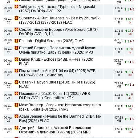
1
1
26
MB
Тайфун над Нагасаки / Typhon sur Nagasaki
09 Авг
1.90 G
1
5
(1957) DVDRip-AVC | P2
26
B
Supermax & Kurt Hauenstein - Best by Zhuravlik
09 Авг
3.14 G
10
(1977-2012) (1977-2012) FLAC
26
B
14
Секрет племени Бороро / Akce Bororo (1973)
09 Авг
1.71 G
22
DVDRip-AVC | D, L1
26
B
18
09 Авг
322.31
Epitaph - Digital Screams (2026) FLAC
5
7
26
MB
Евгений Бергер - Повелитель Адской Кухни:
09 Авг
1.71 G
6
Очень приятно, Царь! [3 книги] (2026) MP3
26
B
14
Daniel Knutz - Echoes [24Bit, Hi-Res] (2026)
09 Авг
553.27
2
5
FLAC
26
MB
Под маской любви [01-04 из 04] (2025) WEB-
09 Авг
2.65 G
31
DLRip-AVC от ExKinoRay
26
B
30
Citizen - Halcyon Blues [24Bit, Hi-Res] (2026)
09 Авг
783.84
5
4
FLAC
26
MB
Похищение [01x01-06 из 12] (2025) WEB-
09 Авг
1.31 G
0
DLRip-AVC от Generalfilm | КПК
26
B
41
Макс Вальтер - Зверинец: Исповедь смертного
09 Авг
1.30 G
14
греха [Книга 1-3] (2026) MP3
26
B
10
Adam Jensen - Hymns for the Damned [24Bit, Hi-
09 Авг
407.18
5
5
Res] (2026) FLAC
26
MB
Дмитрий Шимохин, Алексей Владимиров -
09 Авг
1.50 G
12
Охотник на демонов [3 книги] (2026) MP3
26
B
10