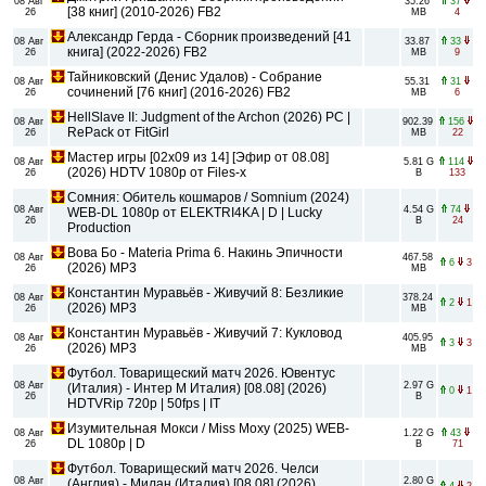
08 Авг
35.26
37
[38 книг] (2010-2026) FB2
26
MB
4
Александр Герда - Сборник произведений [41
08 Авг
33.87
33
книга] (2022-2026) FB2
26
MB
9
Тайниковский (Денис Удалов) - Собрание
08 Авг
55.31
31
сочинений [76 книг] (2016-2026) FB2
26
MB
6
HellSlave II: Judgment of the Archon (2026) PC |
08 Авг
902.39
156
RePack от FitGirl
26
MB
22
Мастер игры [02x09 из 14] [Эфир от 08.08]
08 Авг
5.81 G
114
(2026) HDTV 1080р от Files-x
26
B
133
Сомния: Обитель кошмаров / Somnium (2024)
08 Авг
4.54 G
74
WEB-DL 1080p от ELEKTRI4KA | D | Lucky
26
B
24
Production
Вова Бо - Materia Prima 6. Накинь Эпичности
08 Авг
467.58
6
3
(2026) MP3
26
MB
Константин Муравьёв - Живучий 8: Безликие
08 Авг
378.24
2
1
(2026) MP3
26
MB
Константин Муравьёв - Живучий 7: Кукловод
08 Авг
405.95
3
3
(2026) MP3
26
MB
Футбол. Товарищеский матч 2026. Ювентус
08 Авг
2.97 G
(Италия) - Интер М Италия) [08.08] (2026)
0
1
26
B
HDTVRip 720p | 50fps | IT
Изумительная Мокси / Miss Moxy (2025) WEB-
08 Авг
1.22 G
43
DL 1080p | D
26
B
71
Футбол. Товарищеский матч 2026. Челси
08 Авг
2.80 G
(Англия) - Милан (Италия) [08.08] (2026)
4
2