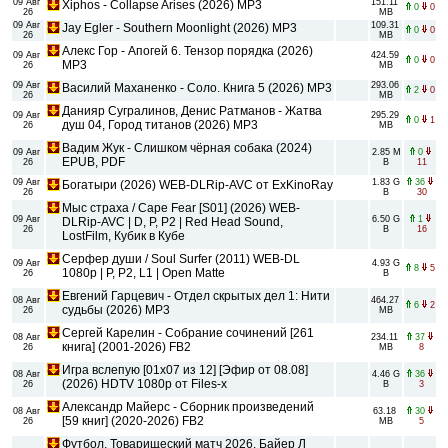
09 Авг
151.11
Xiphos - Collapse Arises (2026) MP3
0
0
26
MB
09 Авг
109.31
Jay Egler - Southern Moonlight (2026) MP3
0
0
26
MB
Алекс Гор - Апогей 6. Тензор порядка (2026)
09 Авг
424.59
0
0
MP3
26
MB
09 Авг
293.06
Василий Маханенко - Соло. Книга 5 (2026) МР3
2
0
26
MB
Данияр Сугралинов, Денис Ратманов - Жатва
09 Авг
295.29
0
1
душ 04, Город титанов (2026) МР3
26
MB
Вадим Жук - Слишком чёрная собака (2024)
09 Авг
2.85 M
0
EPUB, PDF
26
B
11
09 Авг
1.83 G
36
Богатыри (2026) WEB-DLRip-AVC от ExKinoRay
26
B
30
Мыс страха / Cape Fear [S01] (2026) WEB-
09 Авг
6.50 G
1
DLRip-AVC | D, P, P2 | Red Head Sound,
26
B
16
LostFilm, Кубик в Кубе
Серфер души / Soul Surfer (2011) WEB-DL
09 Авг
4.93 G
8
5
1080p | P, P2, L1 | Open Matte
26
B
Евгений Гарцевич - Отдел скрытых дел 1: Нити
08 Авг
464.27
6
2
судьбы (2026) MP3
26
MB
Сергей Карелин - Собрание сочинений [261
08 Авг
234.11
37
книга] (2001-2026) FB2
26
MB
8
Игра вслепую [01x07 из 12] [Эфир от 08.08]
08 Авг
4.46 G
36
(2026) HDTV 1080р от Files-x
26
B
3
Александр Майерс - Сборник произведений
08 Авг
63.18
30
[59 книг] (2020-2026) FB2
26
MB
5
Футбол. Товарищеский матч 2026. Байер Л