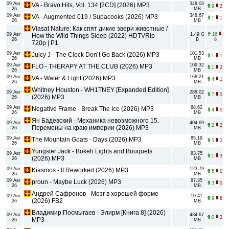
09 Авг
348.03
VA - Bravo Hits, Vol. 134 [2CD] (2026) MP3
9
2
26
MB
09 Авг
348.67
VA - Augmented 019 / Supacooks (2026) MP3
1
1
26
MB
Viasat Nature: Как спят дикие звери животные /
09 Авг
1.49 G
16
How the Wild Things Sleep (2022) HDTVRip
26
B
8
720p | Р1
09 Авг
101.53
Juicy J - The Clock Don’t Go Back (2026) MP3
1
1
26
MB
09 Авг
109.32
FLO - THERAPY AT THE CLUB (2026) MP3
1
2
26
MB
09 Авг
168.21
VA - Water & Light (2026) MP3
4
1
26
MB
Whitney Houston - WH1TNEY [Expanded Edition]
09 Авг
288.02
7
5
(2026) MP3
26
MB
09 Авг
88.62
Negative Frame - Break The Ice (2026) MP3
4
0
26
MB
Ян Бадевский - Механика невозможного 15.
09 Авг
404.69
2
2
Перемены на краю империи (2026) МР3
26
MB
09 Авг
85.19
The Mountain Goats - Days (2026) MP3
5
2
26
MB
Yungster Jack - Bokeh Lights and Bouquets
09 Авг
83.75
1
3
(2026) MP3
26
MB
09 Авг
123.79
Kiasmos - II Reworked (2026) MP3
5
0
26
MB
09 Авг
87.35
proun - Maybe Luck (2026) MP3
3
0
26
MB
Андрей Сафронов - Мозг в хорошей форме
09 Авг
10.41
9
8
(2026) FB2
26
MB
Владимир Посмыгаев - Элирм [Книга 8] (2026)
09 Авг
434.67
0
2
MP3
26
MB