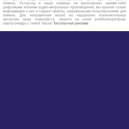
обмена. Рутор.org и наши серверы не располагают какими-либо
цифровыми копиями аудио-визуальных произведений, мы храним только
информацию о них и торрент-файлы, загруженными пользователями для
обмена. Для направления жалоб на нарушения исключительных
авторских прав, пожалуйста, пишите на email pollyfuckingshit(гав-
гав)ro[точка]ру с темой "abuse"
Бесплатная реклама