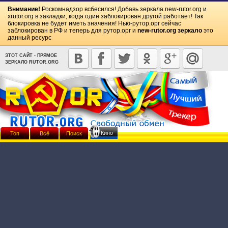
Внимание!
Роскомнадзор всбесился! Добавь зеркала
new-rutor.org
и
xrutor.org
в закладки, когда один заблокирован другой работает! Так
блокировка не будет иметь значения! Нью-рутор.орг сейчас
заблокирован в РФ и теперь для рутор.орг и
new-rutor.org зеркало
это
данный ресурс
ЭТОТ САЙТ - ПРЯМОЕ
ЗЕРКАЛО RUTOR.ORG
Кино
Топ
Всё
Поиск