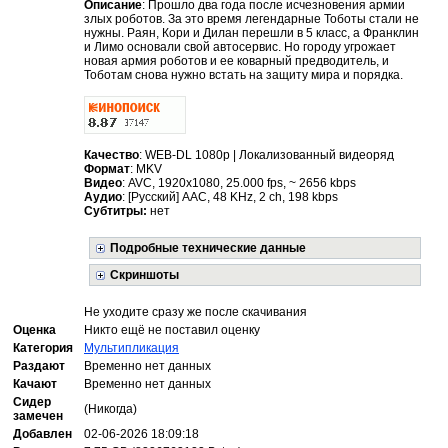
Описание
: Прошло два года после исчезновения армии
злых роботов. За это время легендарные Тоботы стали не
нужны. Раян, Кори и Дилан перешли в 5 класс, а Франклин
и Лимо основали свой автосервис. Но городу угрожает
новая армия роботов и ее коварный предводитель, и
Тоботам снова нужно встать на защиту мира и порядка.
Качество
: WEB-DL 1080p | Локализованный видеоряд
Формат
: MKV
Видео
: AVC, 1920x1080, 25.000 fps, ~ 2656 kbps
Аудио
: [Русский] AAC, 48 KHz, 2 ch, 198 kbps
Субтитры:
нет
Подробные технические данные
Скриншоты
Не уходите сразу же после скачивания
Оценка
Никто ещё не поставил оценку
Категория
Мультипликация
Раздают
Временно нет данных
Качают
Временно нет данных
Сидер
(Никогда)
замечен
Добавлен
02-06-2026 18:09:18