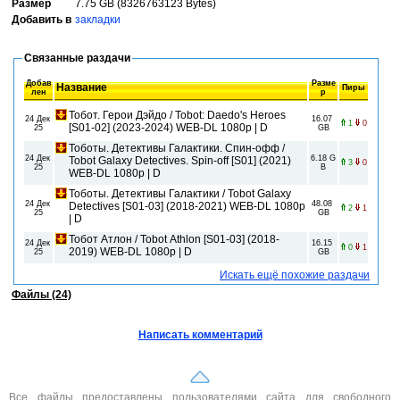
Размер
7.75 GB (8326763123 Bytes)
Добавить в
закладки
Связанные раздачи
Добав
Разме
Название
Пиры
лен
р
Тобот. Герои Дэйдо / Tobot: Daedo's Heroes
24 Дек
16.07
1
0
[S01-02] (2023-2024) WEB-DL 1080p | D
25
GB
Тоботы. Детективы Галактики. Спин-офф /
24 Дек
6.18 G
Tobot Galaxy Detectives. Spin-off [S01] (2021)
3
0
25
B
WEB-DL 1080p | D
Тоботы. Детективы Галактики / Tobot Galaxy
24 Дек
48.08
Detectives [S01-03] (2018-2021) WEB-DL 1080p
2
1
25
GB
| D
Тобот Атлон / Tobot Athlon [S01-03] (2018-
24 Дек
16.15
0
1
2019) WEB-DL 1080p | D
25
GB
Искать ещё похожие раздачи
Файлы (24)
Написать комментарий
Все файлы предоставлены пользователями сайта для свободного