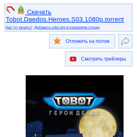
Скачать
Tobot.Daedos.Heroes.S03.1080p.torrent
Как тут качать?
Добавить rutor.org в поисковую строку
Отложить на потом
Смотреть трейлеры