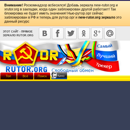
Внимание!
Роскомнадзор всбесился! Добавь зеркала
new-rutor.org
и
xrutor.org
в закладки, когда один заблокирован другой работает! Так
блокировка не будет иметь значения! Нью-рутор.орг сейчас
заблокирован в РФ и теперь для рутор.орг и
new-rutor.org зеркало
это
данный ресурс
ЭТОТ САЙТ - ПРЯМОЕ
ЗЕРКАЛО RUTOR.ORG
Кино
Топ
Всё
Поиск