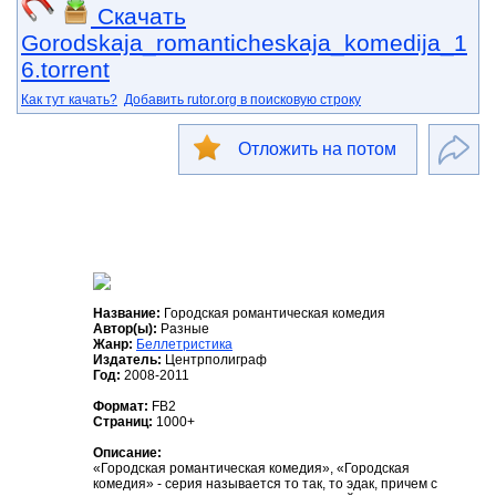
Скачать
Gorodskaja_romanticheskaja_komedija_1
6.torrent
Как тут качать?
Добавить rutor.org в поисковую строку
Отложить на потом
Название:
Городская романтическая комедия
Автор(ы):
Разные
Жанр:
Беллетристика
Издатель:
Центрполиграф
Год:
2008-2011
Формат:
FB2
Страниц:
1000+
Описание:
«Городская романтическая комедия», «Городская
комедия» - серия называется то так, то эдак, причем с