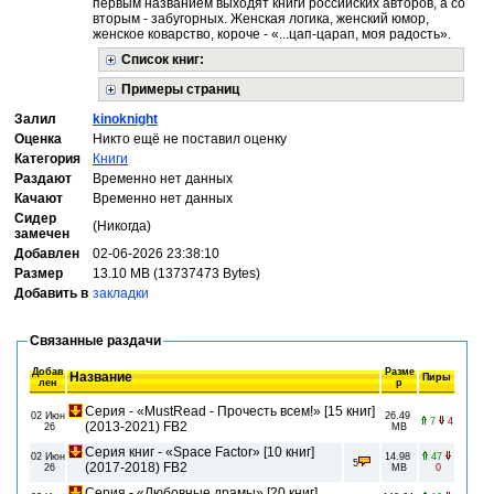
первым названием выходят книги российских авторов, а со
вторым - забугорных. Женская логика, женский юмор,
женское коварство, короче - «...цап-царап, моя радость».
Список книг:
Примеры страниц
Залил
kinoknight
Оценка
Никто ещё не поставил оценку
Категория
Книги
Раздают
Временно нет данных
Качают
Временно нет данных
Сидер
(Никогда)
замечен
Добавлен
02-06-2026 23:38:10
Размер
13.10 MB (13737473 Bytes)
Добавить в
закладки
Связанные раздачи
Добав
Разме
Название
Пиры
лен
р
Серия - «MustRead - Прочесть всем!» [15 книг]
02 Июн
26.49
7
4
(2013-2021) FB2
26
MB
Серия книг - «Space Factor» [10 книг]
02 Июн
14.98
47
5
(2017-2018) FB2
26
MB
0
Серия - «Любовные драмы» [20 книг]