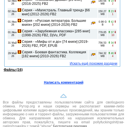
02 Июн
140.64
19
1
(2016-2025) FB2
26
MB
2
Серия - «Магистраль. Главный тренд» [66
02 Июн
150.27
23
книг] (2012-2026) FB2
26
MB
1
Серия - «Русская литература. Большие
01 Июн
0.98 G
42
1
книги» [202 книги] (2014-2026) FB2
26
B
5
Серия - «Зарубежная классика» [285 книг]
01 Июн
779.65
37
(1998-2026) FB2, DjVu, PDF
26
MB
10
Серия - «Мифы от и до» [74 книги] (2019-
31 Май
756.53
34
2026) FB2, PDF, EPUB
26
MB
4
Серия - Боевая фантастика. Коллекция
29 Май
744.32
46
1
[182 книги] (2010-2026) FB2
26
MB
4
Искать ещё похожие раздачи
Файлы (16)
Написать комментарий
Все файлы предоставлены пользователями сайта для свободного
обмена. Рутор.org и наши серверы не располагают какими-либо
цифровыми копиями аудио-визуальных произведений, мы храним только
информацию о них и торрент-файлы, загруженными пользователями для
обмена. Для направления жалоб на нарушения исключительных
авторских прав, пожалуйста, пишите на email pollyfuckingshit(гав-
гав)ro[точка]ру с темой "abuse"
Бесплатная реклама