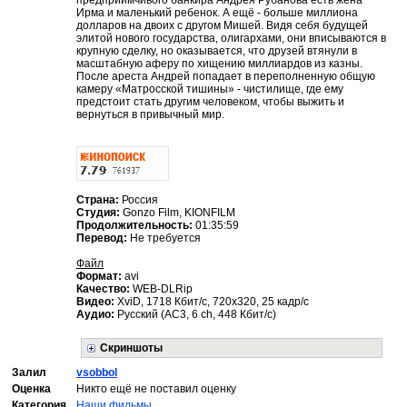
Ирма и маленький ребенок. А ещё - больше миллиона
долларов на двоих с другом Мишей. Видя себя будущей
элитой нового государства, олигархами, они вписываются в
крупную сделку, но оказывается, что друзей втянули в
масштабную аферу по хищению миллиардов из казны.
После ареста Андрей попадает в переполненную общую
камеру «Матросской тишины» - чистилище, где ему
предстоит стать другим человеком, чтобы выжить и
вернуться в привычный мир.
Страна:
Россия
Студия:
Gonzo Film, KIONFILM
Продолжительность:
01:35:59
Перевод:
Не требуется
Файл
Формат:
avi
Качество:
WEB-DLRip
Видео:
XviD, 1718 Кбит/с, 720x320, 25 кадр/с
Аудио:
Русский (AC3, 6 ch, 448 Кбит/с)
Скриншоты
Залил
vsobbol
Оценка
Никто ещё не поставил оценку
Категория
Наши фильмы