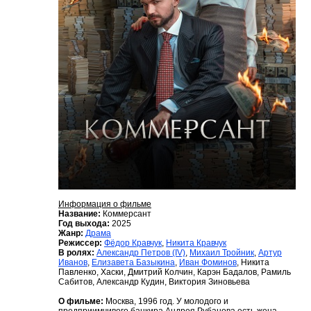
Информация о фильме
Название:
Коммерсант
Год выхода:
2025
Жанр:
Драма
Режиссер:
Фёдор Кравчук
,
Никита Кравчук
В ролях:
Александр Петров (IV)
,
Михаил Тройник
,
Артур
Иванов
,
Елизавета Базыкина
,
Иван Фоминов
, Никита
Павленко, Хаски, Дмитрий Колчин, Карэн Бадалов, Рамиль
Сабитов, Александр Кудин, Виктория Зиновьева
О фильме:
Москва, 1996 год. У молодого и
предприимчивого банкира Андрея Рубанова есть жена