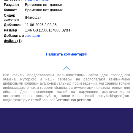
Раздают
Временно нет данных
Качают
Временно нет данных
Сидер
(Никогда)
замечен
Добавлен
11-06-2026 3:03:36
Размер
1.46 GB (1566117888 Bytes)
Добавить в
закладки
Файлы (1)
Написать комментарий
Все файлы предоставлены пользователями сайта для свободного
обмена. Рутор.org и наши серверы не располагают какими-либо
цифровыми копиями аудио-визуальных произведений, мы храним только
информацию о них и торрент-файлы, загруженными пользователями для
обмена. Для направления жалоб на нарушения исключительных
авторских прав, пожалуйста, пишите на email pollyfuckingshit(гав-
гав)ro[точка]ру с темой "abuse"
Бесплатная реклама