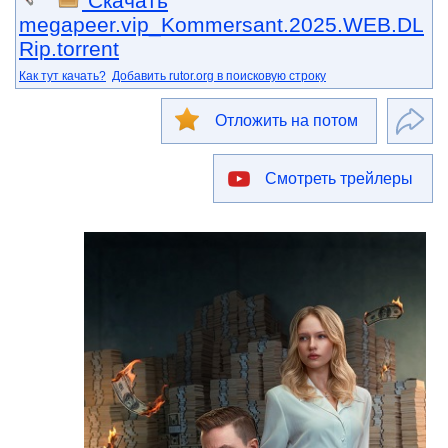
Скачать
megapeer.vip_Kommersant.2025.WEB.DL
Rip.torrent
Как тут качать?
Добавить rutor.org в поисковую строку
Отложить на потом
Смотреть трейлеры