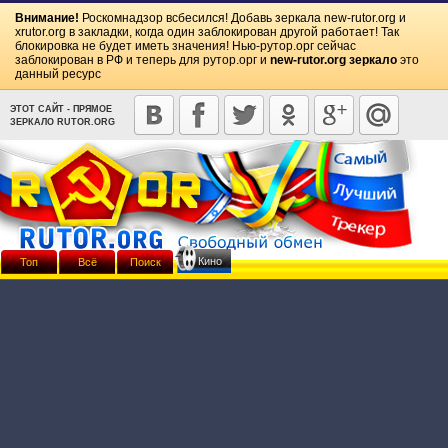
Внимание!
Роскомнадзор всбесился! Добавь зеркала
new-rutor.org
и
xrutor.org
в закладки, когда один заблокирован другой работает! Так
блокировка не будет иметь значения! Нью-рутор.орг сейчас
заблокирован в РФ и теперь для рутор.орг и
new-rutor.org зеркало
это
данный ресурс
ЭТОТ САЙТ - ПРЯМОЕ
ЗЕРКАЛО RUTOR.ORG
Кино
Топ
Всё
Поиск