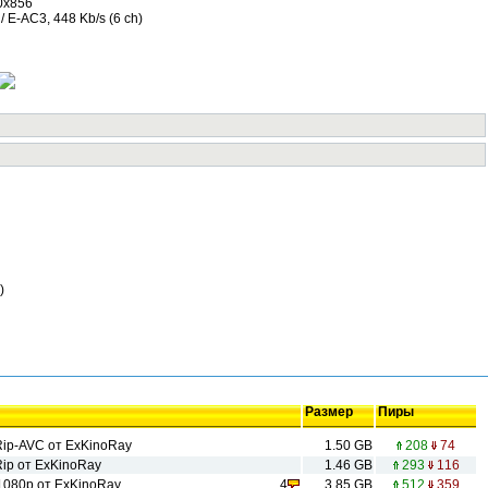
0x856
/ E-AC3, 448 Kb/s (6 ch)
)
Размер
Пиры
ip-AVC от ExKinoRay
1.50 GB
208
74
ip от ExKinoRay
1.46 GB
293
116
1080p от ExKinoRay
4
3.85 GB
512
359