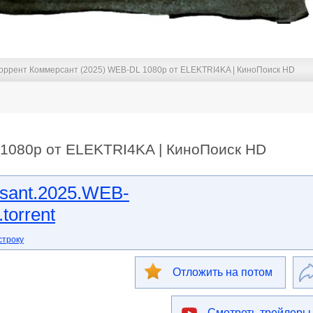
оррент Коммерсант (2025) WEB-DL 1080p от ELEKTRI4KA | КиноПоиск HD
1080p от ELEKTRI4KA | КиноПоиск HD
sant.2025.WEB-
torrent
строку
Отложить на потом
Смотреть трейлеры