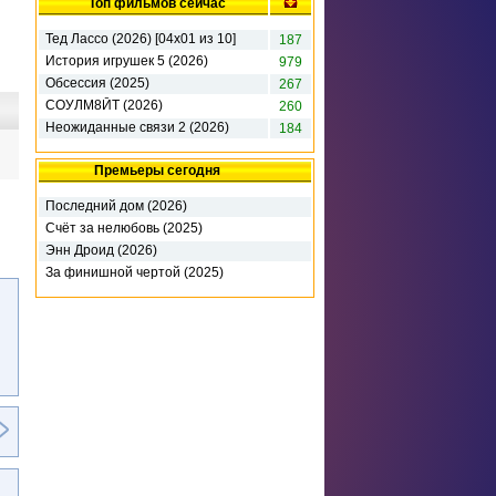
Топ фильмов сейчас
Тед Лассо (2026) [04х01 из 10]
187
История игрушек 5 (2026)
979
Обсессия (2025)
267
СОУЛМ8ЙТ (2026)
260
Неожиданные связи 2 (2026)
184
Премьеры сегодня
Последний дом (2026)
Счёт за нелюбовь (2025)
Энн Дроид (2026)
За финишной чертой (2025)