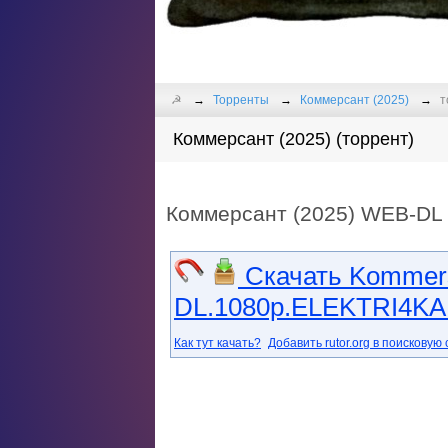
☭
Торренты
Коммерсант (2025)
т
Коммерсант (2025) (торрент)
Коммерсант (2025) WEB-DL 
Скачать Kommer
DL.1080p.ELEKTRI4KA.
Как тут качать?
Добавить rutor.org в поисковую 