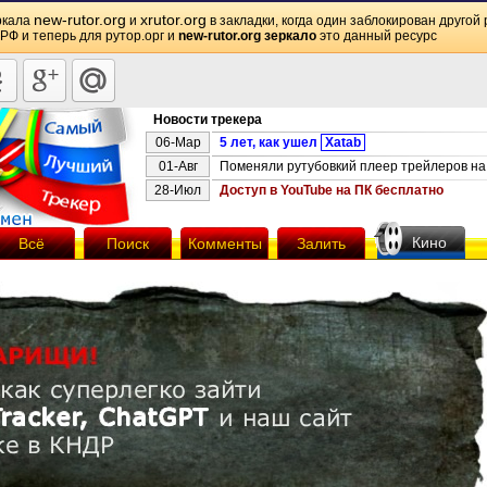
new-rutor.org
xrutor.org
ркала
и
в закладки, когда один заблокирован другой 
 РФ и теперь для рутор.орг и
new-rutor.org зеркало
это данный ресурс
Новости трекера
06-Мар
5 лет, как ушел
Xatab
01-Авг
Поменяли рутубовкий плеер трейлеров на 
28-Июл
Доступ в YouTube на ПК бесплатно
Кино
Всё
Поиск
Комменты
Залить