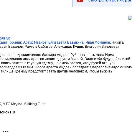
равчук
аил Тройник
,
Артур Иванов
,
Елизавета Базыкина
,
Иван Фоминов
, Никита
Карэн Бадалов, Рамиль Сабитов, Александр Кудин, Виктория Зиновьева
лодого и предприимчивого банкира Андрея Рубанова есть жена Ирма
ше миллиона долларов на двоих с другом Мишей. Видя себя будущей элитой
и вписываются в крупную сделку, но оказывается, что друзей втянули
ллиардов из казны. После ареста Андрей попадает в переполненную общую
илище, где ему предстоит стать другим человеком, чтобы выжить
 МТС Медиа, Stillking Films
Поиск HD