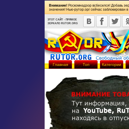
Внимание!
Роскомнадзор всбесился! Добавь зе
значения! Нью-рутор.орг сейчас заблокирован в
ЭТОТ САЙТ - ПРЯМОЕ
ЗЕРКАЛО RUTOR.ORG
Главная
Топ
Категории