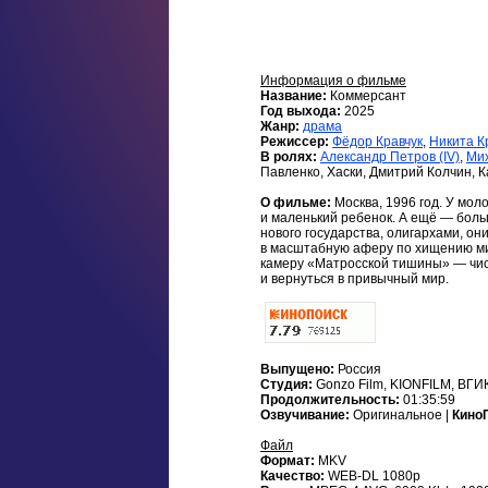
Информация о фильме
Название:
Коммерсант
Год выхода:
2025
Жанр:
драма
Режиссер:
Фёдор Кравчук
,
Никита К
В ролях:
Александр Петров (IV)
,
Мих
Павленко, Хаски, Дмитрий Колчин, 
О фильме:
Москва, 1996 год. У мо
и маленький ребенок. А ещё — боль
нового государства, олигархами, он
в масштабную аферу по хищению ми
камеру «Матросской тишины» — чист
и вернуться в привычный мир.
Выпущено:
Россия
Студия:
Gonzo Film, KIONFILM, ВГИК,
Продолжительность:
01:35:59
Озвучивание:
Оригинальное |
Кино
Файл
Формат:
MKV
Качество:
WEB-DL 1080p