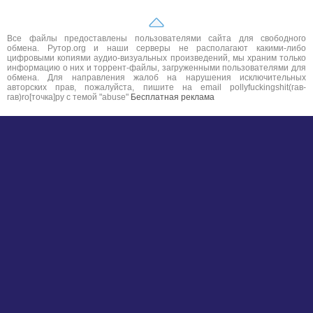
Все файлы предоставлены пользователями сайта для свободного
обмена. Рутор.org и наши серверы не располагают какими-либо
цифровыми копиями аудио-визуальных произведений, мы храним только
информацию о них и торрент-файлы, загруженными пользователями для
обмена. Для направления жалоб на нарушения исключительных
авторских прав, пожалуйста, пишите на email pollyfuckingshit(гав-
гав)ro[точка]ру с темой "abuse"
Бесплатная реклама