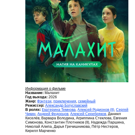
Информация о фильме
Название:
Малахит
Год выхода:
2026
Жанр:
Фэнтези
,
приключения
,
семейный
Режиссер:
Александр Богуславский
В ролях:
Екатерина Темнова
,
Алексей Родионов (II)
,
Сергей
Чикин
,
Андрей Федорцов
,
Алексей Серебряков
, Даниил
Киселёв, Варвара Володина, Агриппина Стеклова, Евгения
Симонова, Константин Плотников (II), Надежда Паршина,
Николай Алипа, Дарья Гречишникова, Пётр Нестеров,
Кирилл Марченко