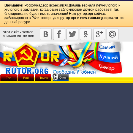
Внимание!
Роскомнадзор всбесился! Добавь зеркала
new-rutor.org
и
xrutor.org
в закладки, когда один заблокирован другой работает! Так
блокировка не будет иметь значения! Нью-рутор.орг сейчас
заблокирован в РФ и теперь для рутор.орг и
new-rutor.org зеркало
это
данный ресурс
ЭТОТ САЙТ - ПРЯМОЕ
ЗЕРКАЛО RUTOR.ORG
Кино
Топ
Всё
Поиск