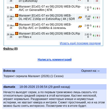
1
от ExKinoRay
26
B
34
Малахит [01x01-07 из 08] (2026) WEB-DLRip-
11 Июл
1.32 G
2
5
AVC от Generalfilm | КПК
26
B
Малахит [01x01-07 из 08] (2026) WEB-
10 Июл
25.40
7
7
1
DL-HEVC 2160p от ExKinoRay | 4K | SDR
26
GB
Малахит [01x01-07 из 08] (2026) WEB-
10 Июл
2.68 G
5
3
1
DLRip-AVC от DoMiNo & селезень
26
B
Малахит [01x01-05 из 08] (2026) WEB-DLRip
26 Июн
2.82 G
2
0
от Files-x
26
B
Искать ещё похожие раздачи
Файлы (8)
Написать комментарий
Botocop
Оценил на:
--
Торрент сериала Малахит (2026) (1 Сезон)
diamatix
18-06-2026 15:06:54 (29 дней назад)
Нечасто выходят серии, а по первым трем можно лишь сказать что
относительно средний сериал в этой категории. Кастинг неплохой,
играют нормально. Раздражают некоторые клише и неуместные
истерики, не хватает юмора и интриги. Сюжет простенький, но и на этом
можно было снять интересно. Посмотрим что в итоге будет.