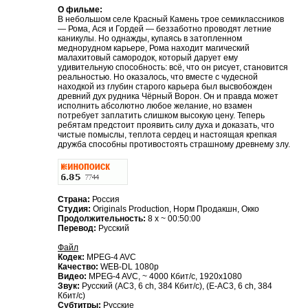
О фильме:
В небольшом селе Красный Камень трое семиклассников
— Рома, Ася и Гордей ― беззаботно проводят летние
каникулы. Но однажды, купаясь в затопленном
меднорудном карьере, Рома находит магический
малахитовый самородок, который дарует ему
удивительную способность: всё, что он рисует, становится
реальностью. Но оказалось, что вместе с чудесной
находкой из глубин старого карьера был высвобожден
древний дух рудника Чёрный Ворон. Он и правда может
исполнить абсолютно любое желание, но взамен
потребует заплатить слишком высокую цену. Теперь
ребятам предстоит проявить силу духа и доказать, что
чистые помыслы, теплота сердец и настоящая крепкая
дружба способны противостоять страшному древнему злу.
Страна:
Россия
Студия:
Originals Production, Норм Продакшн, Окко
Продолжительность:
8 x ~ 00:50:00
Перевод:
Русский
Файл
Кодек:
MPEG-4 AVC
Качество:
WEB-DL 1080p
Видео:
MPEG-4 AVC, ~ 4000 Кбит/с, 1920x1080
Звук:
Русский (AC3, 6 ch, 384 Кбит/с), (E-AC3, 6 ch, 384
Кбит/с)
Субтитры:
Русские