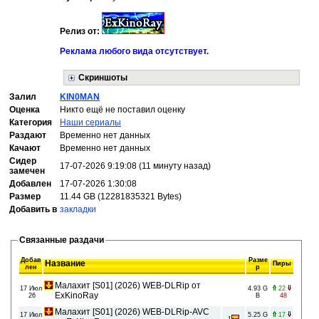
Релиз от:
Реклама любого вида отсутствует.
Скриншоты
Залил
KIN0MAN
Оценка
Никто ещё не поставил оценку
Категория
Наши сериалы
Раздают
Временно нет данных
Качают
Временно нет данных
Сидер
17-07-2026 9:19:08 (11 минуту назад)
замечен
Добавлен
17-07-2026 1:30:08
Размер
11.44 GB (12281835321 Bytes)
Добавить в
закладки
Связанные раздачи
Добав
Разме
Название
Пиры
лен
р
Малахит [S01] (2026) WEB-DLRip от
17 Июл
4.93 G
22
ExKinoRay
26
B
48
Малахит [S01] (2026) WEB-DLRip-AVC
17 Июл
5.25 G
17